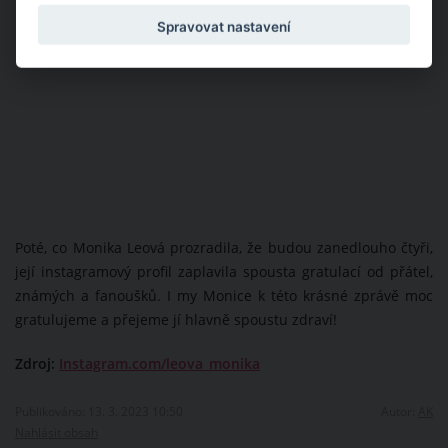
Spravovat nastavení
Poté, co Monika Leová prozradila, že budou zanedlouho čtyři,
její instagramový profil zaplavila spousta gratulací od přátel,
známých a fanoušků. I my Monice k této krásné zprávě moc
gratulujeme a přejeme jí hlavně spoustu zdraví!
Zdroj:
Instagram.com/leova_monika
Publikováno: 13. 3. 2023 10:50
Autor:
AK
Nahlásit obsah