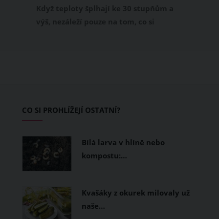
příjemně
Když teploty šplhají ke 30 stupňům a
výš, nezáleží pouze na tom, co si
obléknete, ale také z čeho je oblečení
ušité. Některé materiály totiž zadržují
teplo a pot, jiné naopak nechají
pokožku dýchat a pomohou vám
zvládnout i opravdu horké dny.
Základem letního šatníku by proto
CO SI PROHLÍŽEJÍ OSTATNÍ?
měly být přírodní nebo funkční
prodyšné tkaniny a volnější střihy.
Bílá larva v hlíně nebo
kompostu:…
Kvašáky z okurek milovaly už
naše…