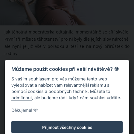
Jak těhotná moderátorka odtajnila, momentálně se cítí skvěle.
První tři měsíce těhotenství pro ni byly dle jejích slov náročné,
ale nyní je již vše v pořádku a těší se na nový přírůstek do
rodiny.
Můžeme použít cookies při vaší návštěvě? 🍪
S vaším souhlasem pro vás můžeme tento web
vylepšovat a nabízet vám relevantnější reklamu s
pomocí cookies a podobných technik. Můžete to
odmítnout
, ale budeme rádi, když nám souhlas udělíte.
Děkujeme! 🩷
Přijmout všechny cookies