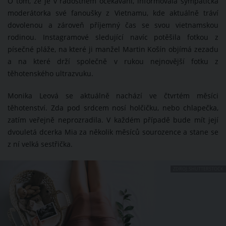
O tom, že je v radostném očekávání, informovala sympatická
moderátorka své fanoušky z Vietnamu, kde aktuálně tráví
dovolenou a zároveň příjemný čas se svou vietnamskou
rodinou. Instagramové sledující navíc potěšila fotkou z
písečné pláže, na které ji manžel Martin Košín objímá zezadu
a na které drží společně v rukou nejnovější fotku z
těhotenského ultrazvuku.
Monika Leová se aktuálně nachází ve čtvrtém měsíci
těhotenství. Zda pod srdcem nosí holčičku, nebo chlapečka,
zatím veřejně neprozradila. V každém případě bude mít její
dvouletá dcerka Mia za několik měsíců sourozence a stane se
z ní velká sestřička.
ZDROJ: SHUTTERSTOCK