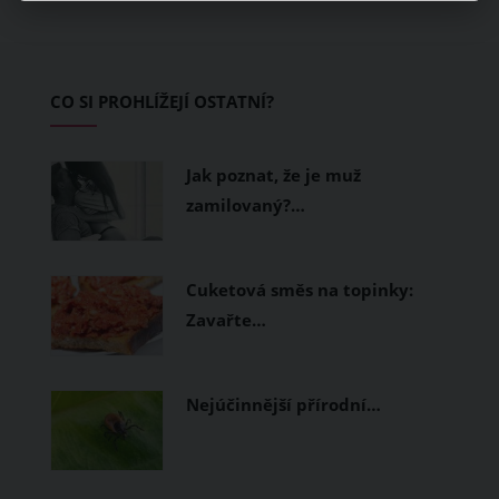
pokožku dýchat a pomohou vám
zvládnout i opravdu horké dny.
Základem letního šatníku by proto
CO SI PROHLÍŽEJÍ OSTATNÍ?
měly být přírodní nebo funkční
prodyšné tkaniny a volnější střihy.
Jak poznat, že je muž
zamilovaný?…
Cuketová směs na topinky:
Zavařte…
Nejúčinnější přírodní…