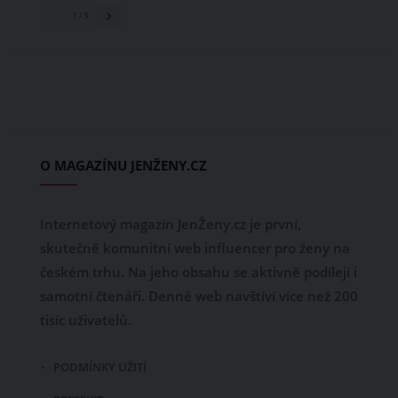
1
/ 3
O MAGAZÍNU JENŽENY.CZ
Internetový magazín JenŽeny.cz je první,
skutečně komunitní web influencer pro ženy na
českém trhu. Na jeho obsahu se aktivně podílejí i
samotní čtenáři. Denně web navštíví více než 200
tisíc uživatelů.
PODMÍNKY UŽITÍ