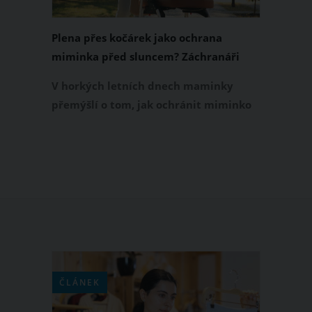
Plena přes kočárek jako ochrana
miminka před sluncem? Záchranáři
řekli důrazné NE
V horkých letních dnech maminky
přemýšlí o tom, jak ochránit miminko
před sluncem. Spousta z nich spoléhá
na plenu přes kočárek. Maminky si
často myslí, že plena je prodyšná,
zajistí stín a miminko díky ní zůstane v
příjemném chládku. Opak je ale
pravdou, což na Facebooku důrazně
vysvětlili i záchranáři z Olomouckého
kraje.
ČLÁNEK