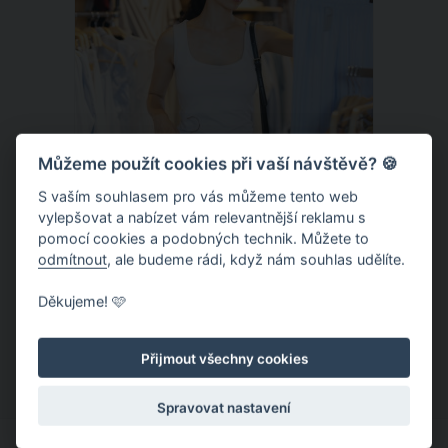
Můžeme použít cookies při vaší návštěvě? 🍪
S vaším souhlasem pro vás můžeme tento web
vylepšovat a nabízet vám relevantnější reklamu s
pomocí cookies a podobných technik. Můžete to
odmítnout
, ale budeme rádi, když nám souhlas udělíte.
Chladivá móda do letních veder. V
těchto materiálech vám bude velmi
Děkujeme! 🩷
příjemně
Když teploty šplhají ke 30 stupňům a
výš, nezáleží pouze na tom, co si
Přijmout všechny cookies
obléknete, ale také z čeho je oblečení
Spravovat nastavení
ušité. Některé materiály totiž zadržují
teplo a pot, jiné naopak nechají