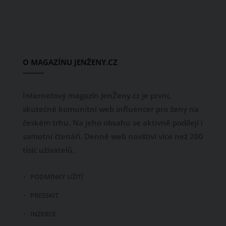
O MAGAZÍNU JENŽENY.CZ
Internetový magazín JenŽeny.cz je první,
skutečně komunitní web influencer pro ženy na
českém trhu. Na jeho obsahu se aktivně podílejí i
samotní čtenáři. Denně web navštíví více než 200
tisíc uživatelů.
PODMÍNKY UŽITÍ
PRESSKIT
INZERCE