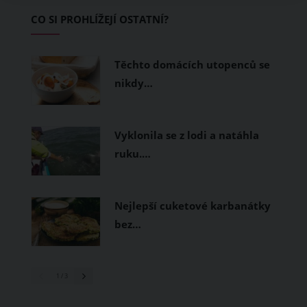
Základem letního šatníku by proto
CO SI PROHLÍŽEJÍ OSTATNÍ?
měly být přírodní nebo funkční
prodyšné tkaniny a volnější střihy.
Těchto domácích utopenců se
nikdy…
Vyklonila se z lodi a natáhla
ruku.…
Nejlepší cuketové karbanátky
bez…
1
/ 3