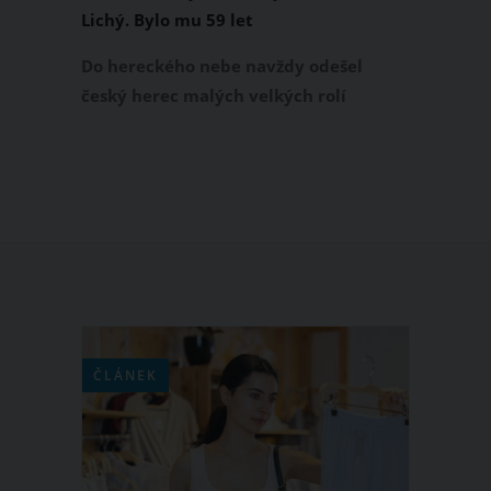
Lichý. Bylo mu 59 let
Do hereckého nebe navždy odešel
český herec malých velkých rolí
Norbert Lichý. O jeho odchodu
informovalo ve čtvrtek 18. ledna 2024
na svém webu ostravské Divadlo Petra
Bezruče.
ČLÁNEK