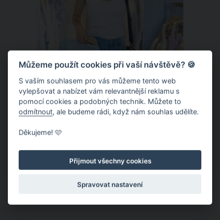
Můžeme použít cookies při vaší návštěvě? 🍪
S vaším souhlasem pro vás můžeme tento web
vylepšovat a nabízet vám relevantnější reklamu s
Chladivá móda do letních veder. V
pomocí cookies a podobných technik. Můžete to
těchto materiálech vám bude velmi
odmítnout
, ale budeme rádi, když nám souhlas udělíte.
příjemně
Když teploty šplhají ke 30 stupňům a
Děkujeme! 🩷
výš, nezáleží pouze na tom, co si
obléknete, ale také z čeho je oblečení
Přijmout všechny cookies
ušité. Některé materiály totiž zadržují
teplo a pot, jiné naopak nechají
Spravovat nastavení
pokožku dýchat a pomohou vám
zvládnout i opravdu horké dny.