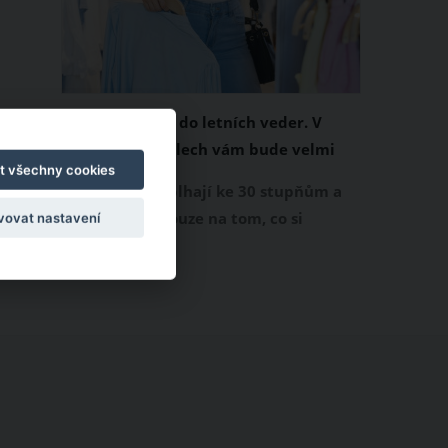
Chladivá móda do letních veder. V
těchto materiálech vám bude velmi
t všechny cookies
příjemně
Když teploty šplhají ke 30 stupňům a
výš, nezáleží pouze na tom, co si
vovat nastavení
obléknete, ale také z čeho je oblečení
ušité. Některé materiály totiž zadržují
teplo a pot, jiné naopak nechají
pokožku dýchat a pomohou vám
zvládnout i opravdu horké dny.
Základem letního šatníku by proto
měly být přírodní nebo funkční
prodyšné tkaniny a volnější střihy.