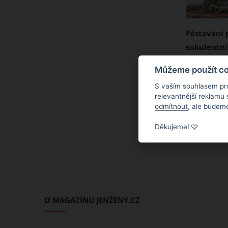
Pěstování 
sukulentní
milující te
Pouštní rů
Můžeme použít coo
krásnými k
obesum poc
S vaším souhlasem pr
tropické Af
relevantnější reklamu
odmítnout
, ale budeme
letech k v
pokojovým 
Děkujeme! 🩷
tropický su
v teple a s
krásou běh
suchém vy
Jak na pěs
O MAGAZÍNU JENŽENY.CZ
vám dělala