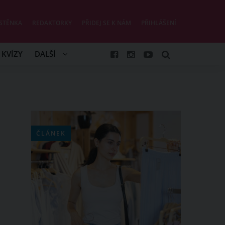
STĚNKA
REDAKTORKY
PŘIDEJ SE K NÁM
PŘIHLÁŠENÍ
KVÍZY
DALŠÍ
ČLÁNEK