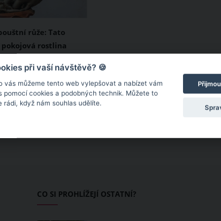
pouštní růže: Tato
 pokojová rostlina
plo a sucho vás potěší
že neboli Adenium
kies při vaší návštěvě? 🍪
věty i v zimě
házející z Arábie a
o vás můžeme tento web vylepšovat a nabízet vám
Přijmou
riky patří v posledních
 s pomocí cookies a podobných technik. Můžete to
 rádi, když nám souhlas udělíte.
elmi oblíbeným
Spra
rostlinám. Tento
kulent, který si libuje
uchu, vás potěší svou
em zimních měsíců i v
tápěném domě či bytě.
tování pouštní růže, aby
CO SI PROHLÍŽEJÍ OSTATNÍ?
 co největší radost?