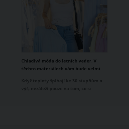
Chladivá móda do letních veder. V
těchto materiálech vám bude velmi
příjemně
Když teploty šplhají ke 30 stupňům a
výš, nezáleží pouze na tom, co si
obléknete, ale také z čeho je oblečení
ušité. Některé materiály totiž zadržují
teplo a pot, jiné naopak nechají
pokožku dýchat a pomohou vám
zvládnout i opravdu horké dny.