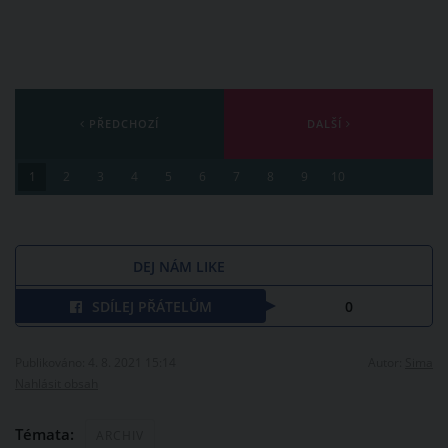
PŘEDCHOZÍ
DALŠÍ
1
2
3
4
5
6
7
8
9
10
DEJ NÁM LIKE
SDÍLEJ PŘÁTELŮM
0
Publikováno: 4. 8. 2021 15:14
Autor:
Sima
Nahlásit obsah
Témata:
ARCHIV