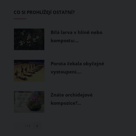
Základem letního šatníku by proto
CO SI PROHLÍŽEJÍ OSTATNÍ?
měly být přírodní nebo funkční
prodyšné tkaniny a volnější střihy.
Bílá larva v hlíně nebo
kompostu:…
Porota čekala obyčejné
vystoupení.…
Znáte orchidejové
kompozice?…
1
/ 3