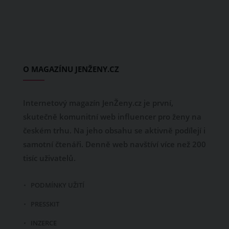
O MAGAZÍNU JENŽENY.CZ
Internetový magazín JenŽeny.cz je první,
skutečně komunitní web influencer pro ženy na
českém trhu. Na jeho obsahu se aktivně podílejí i
samotní čtenáři. Denně web navštíví více než 200
tisíc uživatelů.
PODMÍNKY UŽITÍ
PRESSKIT
INZERCE