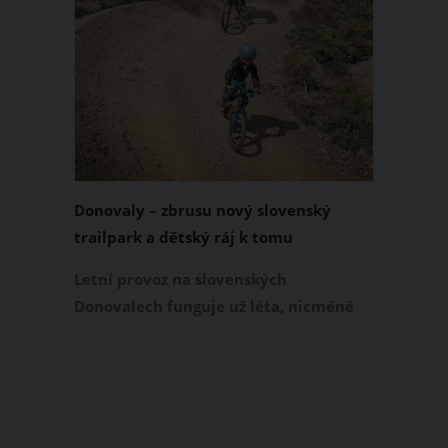
Donovaly – zbrusu nový slovenský
trailpark a dětský ráj k tomu
Letní provoz na slovenských
Donovalech funguje už léta, nicméně
dosud cílil především na pěší a rodiny s
dětmi. Letos nově se Donovaly zapisují
také na dovolenkové seznamy bikerů,
protože tu vznikl zbrusu nový trailpark,
který svými flowtraily zaujme i