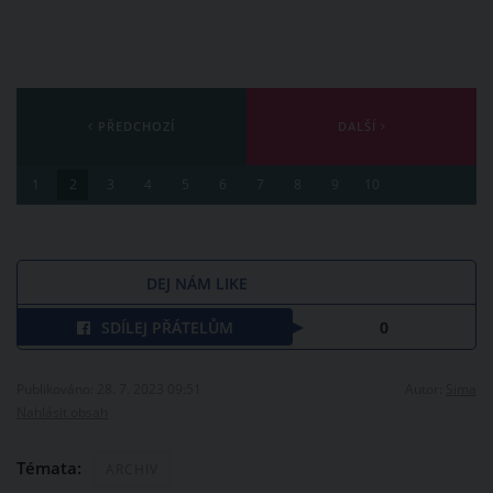
PŘEDCHOZÍ
DALŠÍ
1
2
3
4
5
6
7
8
9
10
DEJ NÁM LIKE
SDÍLEJ PŘÁTELŮM
0
Publikováno: 28. 7. 2023 09:51
Autor:
Sima
Nahlásit obsah
Témata:
ARCHIV