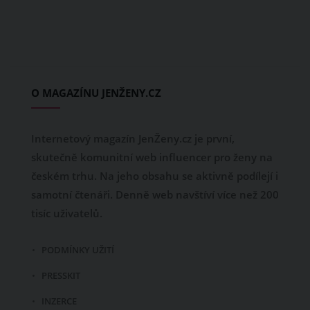
O MAGAZÍNU JENŽENY.CZ
Internetový magazín JenŽeny.cz je první,
skutečně komunitní web influencer pro ženy na
českém trhu. Na jeho obsahu se aktivně podílejí i
samotní čtenáři. Denně web navštíví více než 200
tisíc uživatelů.
PODMÍNKY UŽITÍ
PRESSKIT
INZERCE