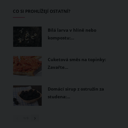
začínající jezdce.
CO SI PROHLÍŽEJÍ OSTATNÍ?
Bílá larva v hlíně nebo
kompostu:…
Cuketová směs na topinky:
Zavařte…
Domácí sirup z ostružin za
studena:…
1
/ 3