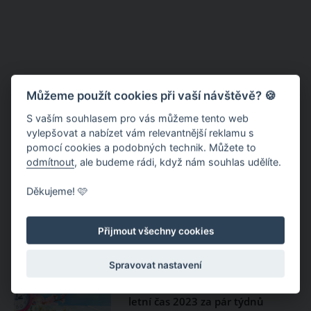
Můžeme použít cookies při vaší návštěvě? 🍪
S vaším souhlasem pro vás můžeme tento web
vylepšovat a nabízet vám relevantnější reklamu s
pomocí cookies a podobných technik. Můžete to
odmítnout
, ale budeme rádi, když nám souhlas udělíte.
Rok 2023 podle čínského
Děkujeme! 🩷
horoskopu: Rok vodního králíka
2023 bude šťastný a přinese
pokojnou a trpělivou energii
Přijmout všechny cookies
Kdy se mění čas 2023?
Spravovat nastavení
Hodinovou ručičku přetočíme na
letní čas 2023 za pár týdnů