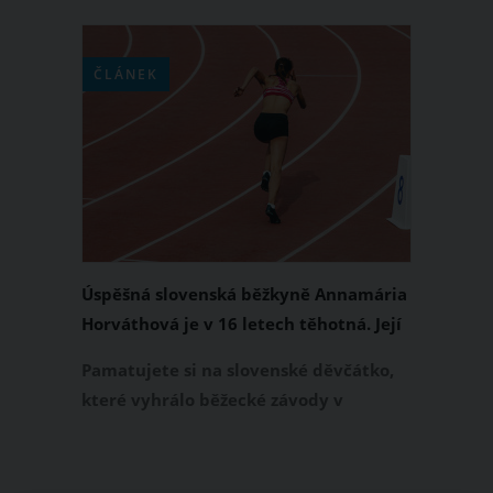
hodinách pomalu vyprchává. Hektický
den spolu s několika hodinami
strávenými na podpatcích může
ČLÁNEK
znepříjemnit nejen bolest nohou, ale
také zad i kloubů.
Úspěšná slovenská běžkyně Annamária
Horváthová je v 16 letech těhotná. Její
máma ji chce poslat na potrat
Pamatujete si na slovenské děvčátko,
které vyhrálo běžecké závody v
pouhých balerínkách a poté bodovalo
na Slovensku v celostátních závodech?
Annamária Horváthová, která před