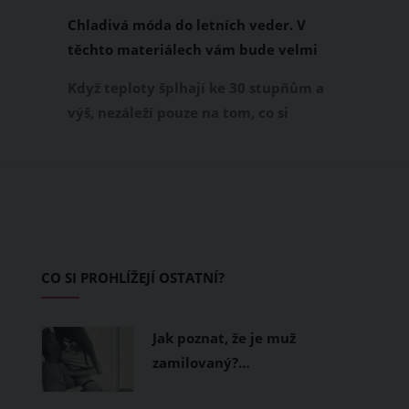
Chladivá móda do letních veder. V
těchto materiálech vám bude velmi
příjemně
Když teploty šplhají ke 30 stupňům a
výš, nezáleží pouze na tom, co si
obléknete, ale také z čeho je oblečení
ušité. Některé materiály totiž zadržují
teplo a pot, jiné naopak nechají
pokožku dýchat a pomohou vám
zvládnout i opravdu horké dny.
Základem letního šatníku by proto
CO SI PROHLÍŽEJÍ OSTATNÍ?
měly být přírodní nebo funkční
prodyšné tkaniny a volnější střihy.
Jak poznat, že je muž
zamilovaný?…