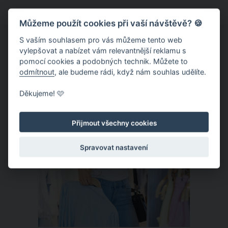
sebou měla slibnou sportovní kariéru,
Můžeme použít cookies při vaší návštěvě? 🍪
je těhotná. Tuto skutečnost sama
nadějná sportovkyně potvrdila
S vaším souhlasem pro vás můžeme tento web
vylepšovat a nabízet vám relevantnější reklamu s
slovenskému listu Nový Čas.
pomocí cookies a podobných technik. Můžete to
odmítnout
, ale budeme rádi, když nám souhlas udělíte.
ČLÁNEK
Děkujeme! 🩷
Přijmout všechny cookies
Spravovat nastavení