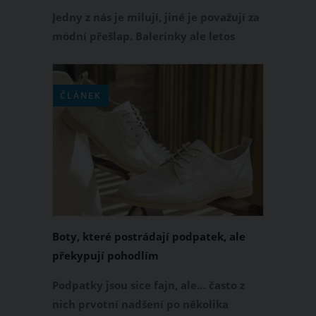
Jedny z nás je milují, jiné je považují za
módní přešlap. Balerínky ale letos
zažívají velký comeback a rozhodně
nejsou takové, jak si je pamatujete.
Zapomeňte na nudnou klasiku. Trendy
ČLÁNEK
balerínky 2026 přicházejí s detaily,
které z nich dělají stylový must-have.
Boty, které postrádají podpatek, ale
překypují pohodlím
Podpatky jsou sice fajn, ale… často z
nich prvotní nadšení po několika