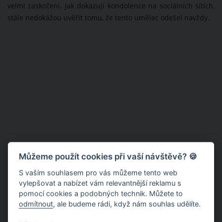
velmi zaskočeni. Jak dokazují kondolence na sociálních sítích,
stále nedokážou uvěřit tomu, že tento umělec odešel navždy.
Můžeme použít cookies při vaší návštěvě? 🍪
S vaším souhlasem pro vás můžeme tento web
vylepšovat a nabízet vám relevantnější reklamu s
pomocí cookies a podobných technik. Můžete to
odmítnout
, ale budeme rádi, když nám souhlas udělíte.