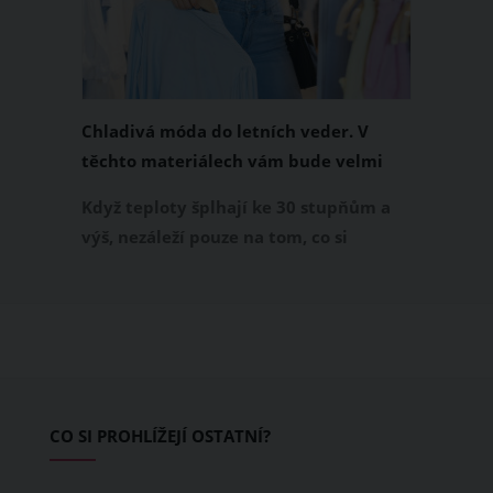
Chladivá móda do letních veder. V
těchto materiálech vám bude velmi
příjemně
Když teploty šplhají ke 30 stupňům a
výš, nezáleží pouze na tom, co si
obléknete, ale také z čeho je oblečení
ušité. Některé materiály totiž zadržují
teplo a pot, jiné naopak nechají
pokožku dýchat a pomohou vám
zvládnout i opravdu horké dny.
Základem letního šatníku by proto
CO SI PROHLÍŽEJÍ OSTATNÍ?
měly být přírodní nebo funkční
prodyšné tkaniny a volnější střihy.