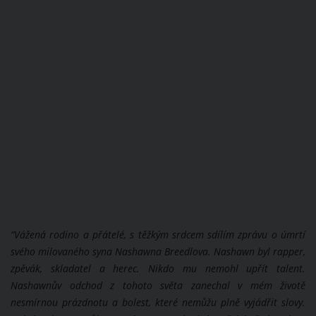
“Vážená rodino a přátelé, s těžkým srdcem sdílím zprávu o úmrtí
svého milovaného syna Nashawna Breedlova. Nashawn byl rapper,
zpěvák, skladatel a herec. Nikdo mu nemohl upřít talent.
Nashawnův odchod z tohoto světa zanechal v mém životě
nesmírnou prázdnotu a bolest, které nemůžu plně vyjádřit slovy.