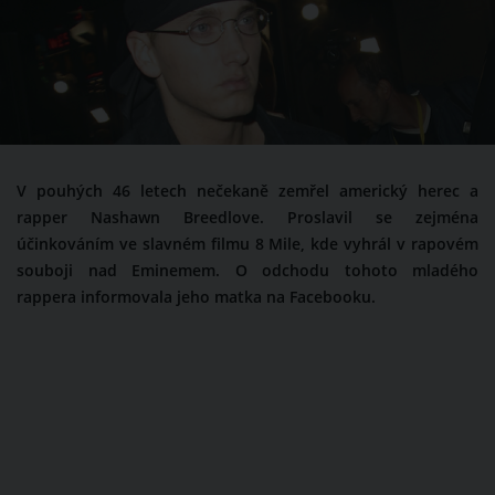
V pouhých 46 letech nečekaně zemřel americký herec a
rapper Nashawn Breedlove. Proslavil se zejména
účinkováním ve slavném filmu 8 Mile, kde vyhrál v rapovém
souboji nad Eminemem. O odchodu tohoto mladého
rappera informovala jeho matka na Facebooku.