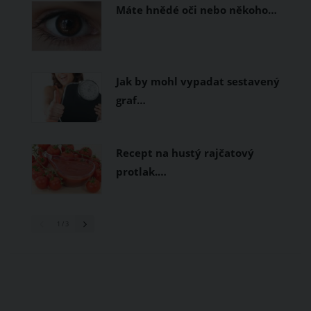
Máte hnědé oči nebo někoho…
Jak by mohl vypadat sestavený
graf…
Recept na hustý rajčatový
protlak.…
1
/ 3