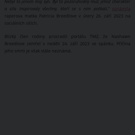
Nebyl to jenom můj syn. Byl to pozoruhodný muž, jehož charakter
a síla inspirovaly všechny, kteří se s ním potkali,”
oznámila
raperova matka Patricia Breedlove v úterý 26. září 2023 na
sociálních sítích.
Blízký člen rodiny prozradil portálu TMZ, že Nashawn
Breedlove zemřel v neděli 24. září 2023 ve spánku. Příčina
jeho smrti je však stále neznámá.