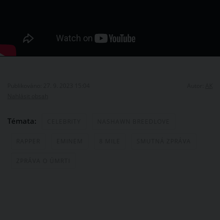
Publikováno: 27. 9. 2023 15:04
Autor:
AK
Nahlásit obsah
Témata:
CELEBRITY
NASHAWN BREEDLOVE
RAPPER
EMINEM
8 MILE
SMUTNÁ ZPRÁVA
ZPRÁVA O ÚMRTI