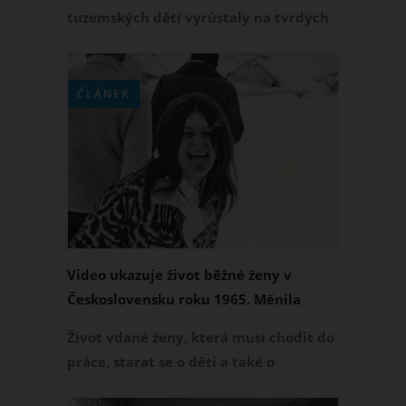
tuzemských dětí vyrůstaly na tvrdých
bonbónech Bon Pari, které se začaly v
Československu v 6 příchutích a
barvách vyrábět už v roce 1977. Také
ČLÁNEK
na tyto bonbóny nedáte od dob svého
dětství dopustit? V tom případě se
podívejte na video, které ukazuje, jak
se Bon Pari vyráběly v roce 1982 ve
státním podniku Čokoládovny.
Video ukazuje život běžné ženy v
Československu roku 1965. Měnila
byste s ní?
Život vdané ženy, která musí chodit do
práce, starat se o děti a také o
domácnost, byl v roce 1965 v