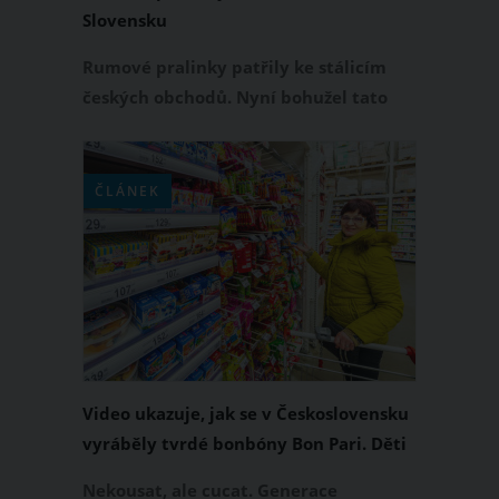
Slovensku
Rumové pralinky patřily ke stálicím
českých obchodů. Nyní bohužel tato
cukrovinka s rumovou příchutí, jejíž
historie sahá až do roku 1965, z regálů
navždy zmizí. Jak oznámila společnost
ČLÁNEK
Nestlé, která produkuje Rumové
pralinky pod značkou Orion, výroba
této kultovní cukrovinky má navždy
červenou.
Video ukazuje, jak se v Československu
vyráběly tvrdé bonbóny Bon Pari. Děti
je milovaly už od 70. let
Nekousat, ale cucat. Generace