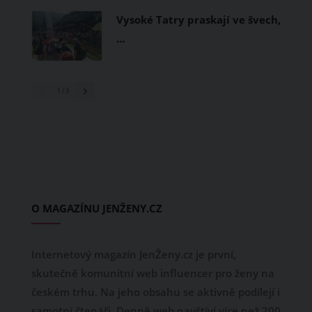
Vysoké Tatry praskají ve švech,
…
1
/ 3
O MAGAZÍNU JENŽENY.CZ
Internetový magazín JenŽeny.cz je první,
skutečně komunitní web influencer pro ženy na
českém trhu. Na jeho obsahu se aktivně podílejí i
samotní čtenáři. Denně web navštíví více než 200