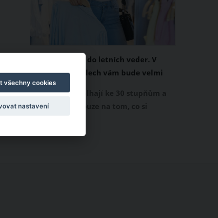
Chladivá móda do letních veder. V
těchto materiálech vám bude velmi
t všechny cookies
příjemně
Když teploty šplhají ke 30 stupňům a
výš, nezáleží pouze na tom, co si
vovat nastavení
obléknete, ale také z čeho je oblečení
ušité. Některé materiály totiž zadržují
teplo a pot, jiné naopak nechají
pokožku dýchat a pomohou vám
zvládnout i opravdu horké dny.
Základem letního šatníku by proto
měly být přírodní nebo funkční
prodyšné tkaniny a volnější střihy.