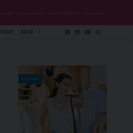
STĚNKA
REDAKTORKY
PŘIDEJ SE K NÁM
PŘIHLÁŠENÍ
KVÍZY
DALŠÍ
ČLÁNEK