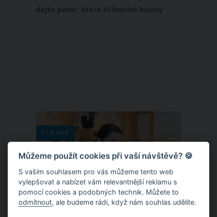
dejte pozor, které hřibovité houby
seberete do košíku. Za utržení zvláště
chráněných druhů vám hrozí pokuta až
100 tisíc Kč. Které hřiby tedy patří
mezi chráněné houby, neboť jsou
kriticky ohrožené, a jejich sběr byste si
tedy měli rozhodně rozmyslet?
ČLÁNEK
Můžeme použít cookies při vaší návštěvě? 🍪
S vaším souhlasem pro vás můžeme tento web
vylepšovat a nabízet vám relevantnější reklamu s
pomocí cookies a podobných technik. Můžete to
odmítnout
, ale budeme rádi, když nám souhlas udělíte.