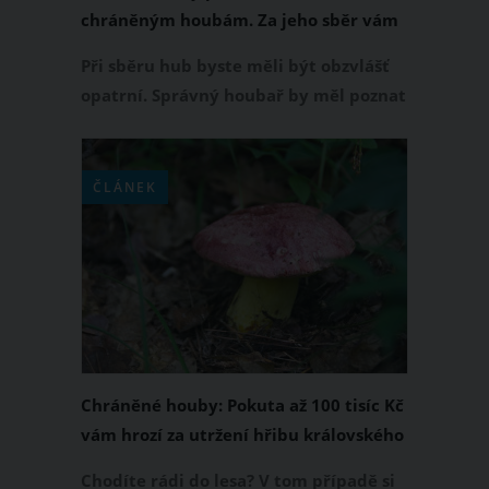
chráněným houbám. Za jeho sběr vám
hrozí pokuta
Při sběru hub byste měli být obzvlášť
opatrní. Správný houbař by měl poznat
nejen jedlé, nejedlé a jedovaté houby,
ale také zákonem chráněné houby,
jejichž sběr je zakázaný. Ke chráněným
ČLÁNEK
houbám v ČR patří mimo jiné hřib
královský, za jehož sběr vám hrozí
velmi tučná pokuta.
Chráněné houby: Pokuta až 100 tisíc Kč
vám hrozí za utržení hřibu královského
či Fechtnerova
Chodíte rádi do lesa? V tom případě si