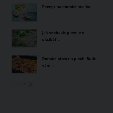
Recept na domácí nealko…
Jak se zbavit plevele v
dlažbě?…
Domácí pizza na plech: Bude
vám…
1
/ 3