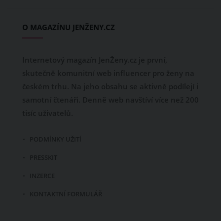
O MAGAZÍNU JENŽENY.CZ
Internetový magazín JenŽeny.cz je první,
skutečně komunitní web influencer pro ženy na
českém trhu. Na jeho obsahu se aktivně podílejí i
samotní čtenáři. Denně web navštíví více než 200
tisíc uživatelů.
PODMÍNKY UŽITÍ
PRESSKIT
INZERCE
KONTAKTNÍ FORMULÁŘ