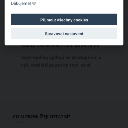
Děkujeme! 🩷
Přijmout všechny cookies
Spravovat nastavení
Chladivá móda do letních veder. V
těchto materiálech vám bude velmi
příjemně
Když teploty šplhají ke 30 stupňům a
výš, nezáleží pouze na tom, co si
obléknete, ale také z čeho je oblečení
ušité. Některé materiály totiž zadržují
teplo a pot, jiné naopak nechají
pokožku dýchat a pomohou vám
zvládnout i opravdu horké dny.
Základem letního šatníku by proto
CO SI PROHLÍŽEJÍ OSTATNÍ?
měly být přírodní nebo funkční
prodyšné tkaniny a volnější střihy.