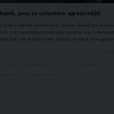
olepek, jsou za volantem agresivnější
i, byste si měli dát obzvlášť pozor. Tvrdí to alespoň tým psycho
idiči si prý samolepkami teritoriálně vyznačují svůj osobní pros
řiblíží další řidič se svým vozem, dokážou se chovat velmi agresiv
Autor:
S
ŽIVOT
SNADNÝ ŽIVOT
SVĚT
POCHOPENÍ
ERSKÝ VZTAH
ZTRACENÉ VĚCI