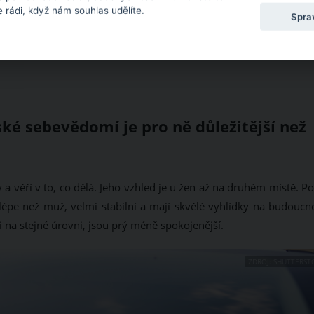
 rádi, když nám souhlas udělíte.
Spra
ké sebevědomí je pro ně důležitější než
a věří v to, co dělá. Jeho vzhled je u žen až na druhém místě. P
lépe než muž, velmi stabilní a mají skvělé vyhlídky na budoucno
 na stejné úrovni, jsou prý méně spokojenější.
ZDROJ: SHUTTERST