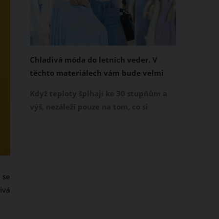
Chladivá móda do letních veder. V
těchto materiálech vám bude velmi
příjemně
Když teploty šplhají ke 30 stupňům a
výš, nezáleží pouze na tom, co si
obléknete, ale také z čeho je oblečení
ušité. Některé materiály totiž zadržují
teplo a pot, jiné naopak nechají
pokožku dýchat a pomohou vám
zvládnout i opravdu horké dny.
 se
Základem letního šatníku by proto
ivá
měly být přírodní nebo funkční
prodyšné tkaniny a volnější střihy.