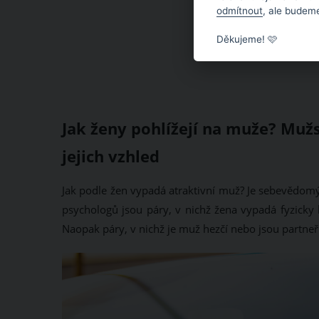
odmítnout
, ale budeme
Děkujeme! 🩷
Jak ženy pohlížejí na muže? Mužs
jejich vzhled
Jak podle žen vypadá atraktivní muž? Je sebevědomý 
psychologů jsou páry, v nichž žena vypadá fyzicky 
Naopak páry, v nichž je muž hezčí nebo jsou partneři