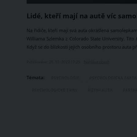
Lidé, kteří mají na autě víc sam
Na řidiče, kteří mají svá auta okrášlená samolepkam
Williama Szlemka z Colorado State University. Tito ř
Když se do blízkosti jejich osobního prostoru auta p
Publikováno: 21. 11. 2023 17:25
Nahlásit obsah
Témata:
PSYCHOLOGIE
PSYCHOLOGICKÁ FAKTA
PSYCHOLOGICKÉ TRIKY
ŘÍZENÍ AUTA
PARTN