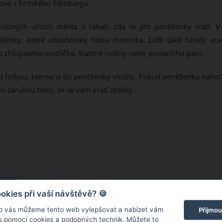
gové z britského Edinburgu.
 různých ulicích města a čekali, zda se jim peněženky vrátí. V
ěženky, které obsahovaly fotku miminka. Lidé také častěji vrac
o chlupatého mazlíčka, šťastné rodiny nebo postaršího páru.
nad fotkou, kterou si do peněženky vložíte. Pokud peněženku náho
í zárukou toho, že se vám vrátí zpátky.
kies při vaší návštěvě? 🍪
o vás můžeme tento web vylepšovat a nabízet vám
Přijmou
 s pomocí cookies a podobných technik. Můžete to