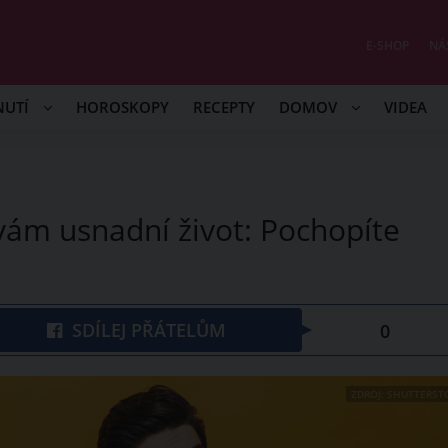
E-SHOP
NÁ
NUTÍ
HOROSKOPY
RECEPTY
DOMOV
VIDEA
vám usnadní život: Pochopíte
SDÍLEJ PŘÁTELŮM
0
ZDROJ: SHUTTERST