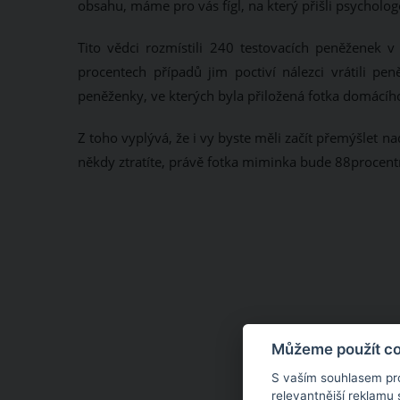
obsahu, máme pro vás fígl, na který přišli psycholo
Tito vědci rozmístili 240 testovacích peněženek v
procentech případů jim poctiví nálezci vrátili pen
peněženky, ve kterých byla přiložená fotka domácíh
Z toho vyplývá, že i vy byste měli začít přemýšlet 
někdy ztratíte, právě fotka miminka bude 88procentn
Můžeme použít coo
S vaším souhlasem pr
relevantnější reklamu