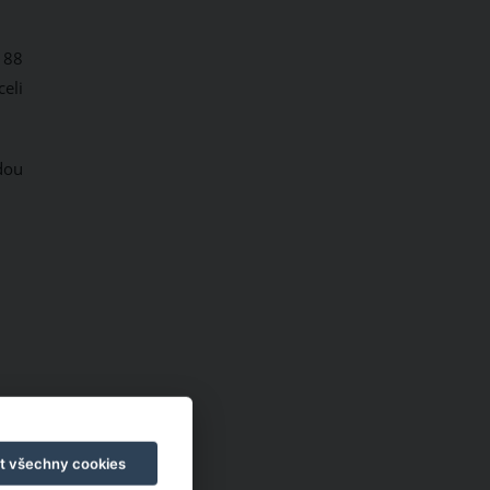
 88
eli
dou
t všechny cookies