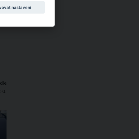
vovat nastavení
odle
st.
OCK