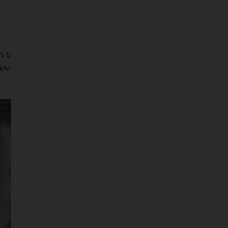
h 6
kže
OCK