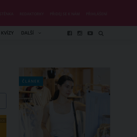
STĚNKA
REDAKTORKY
PŘIDEJ SE K NÁM
PŘIHLÁŠENÍ
KVÍZY
DALŠÍ
ČLÁNEK
OCK