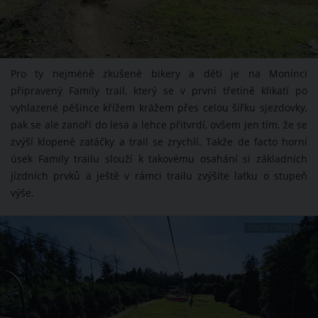
​​​​​​Pro ty nejméně zkušené bikery a děti je na Monínci
připravený Family trail, který se v první třetině klikatí po
vyhlazené pěšince křížem krážem přes celou šířku sjezdovky,
pak se ale zanoří do lesa a lehce přitvrdí, ovšem jen tím, že se
zvýší klopené zatáčky a trail se zrychlí. Takže de facto horní
úsek Family trailu slouží k takovému osahání si základních
jízdních prvků a ještě v rámci trailu zvýšíte laťku o stupeň
výše.
ZDROJ: TOMÁŠ RUCKÝ