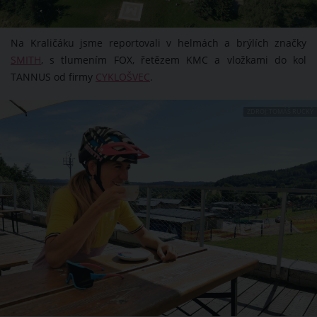
Na Kraličáku jsme reportovali v helmách a brýlích značky
SMITH
, s tlumením FOX, řetězem KMC a vložkami do kol
TANNUS od firmy
CYKLOŠVEC
.
ZDROJ: TOMÁŠ RUCKÝ