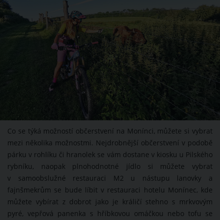
Co se týká možností občerstvení na Monínci, můžete si vybrat
mezi několika možnostmi. Nejdrobnější občerstvení v podobě
párku v rohlíku či hranolek se vám dostane v kiosku u Pilského
rybníku, naopak plnohodnotné jídlo si můžete vybrat
v samoobslužné restauraci M2 u nástupu lanovky a
fajnšmekrům se bude líbit v restauraci hotelu Monínec, kde
můžete vybírat z dobrot jako je králičí stehno s mrkvovým
pyré, vepřová panenka s hříbkovou omáčkou nebo tofu se