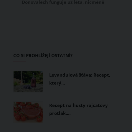
Donovalech funguje už léta, nicméně
dosud cílil především na pěší a rodiny s
dětmi. Letos nově se Donovaly zapisují
také na dovolenkové seznamy bikerů,
protože tu vznikl zbrusu nový trailpark,
který svými flowtraily zaujme i
začínající jezdce.
CO SI PROHLÍŽEJÍ OSTATNÍ?
Levandulová šťáva: Recept,
který…
Recept na hustý rajčatový
protlak.…