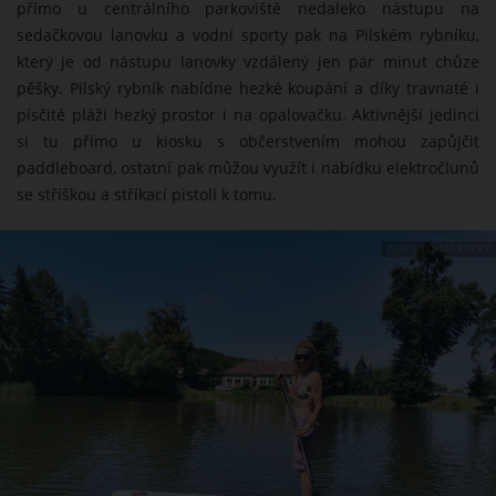
přímo u centrálního parkoviště nedaleko nástupu na
sedačkovou lanovku a vodní sporty pak na Pilském rybníku,
který je od nástupu lanovky vzdálený jen pár minut chůze
pěšky. Pilský rybník nabídne hezké koupání a díky travnaté i
písčité pláži hezký prostor i na opalovačku. Aktivnější jedinci
si tu přímo u kiosku s občerstvením mohou zapůjčit
paddleboard, ostatní pak můžou využít i nabídku elektročlunů
se stříškou a stříkací pistolí k tomu.
ZDROJ: TOMÁŠ RUCKÝ