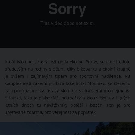
Areál Monínec, který leží nedaleko od Prahy, se soustřeďuje
především na rodiny s dětmi, díky bikeparku a okolní krajině
je ovšem i zajímavým tipem pro sportovní nadšence. Na
komplexnosti zázemí přidává také hotel Monínec, ke kterému
jsou přidružené tzv. terasy Monínec s atrakcemi pro nejmenší
ratolesti, jako je pískoviště, houpačky a klouzačky a v teplých
letních dnech tu návštěvníky potěší i bazén. Ten je pro
ubytované zdarma, pro veřejnost za poplatek.
ZDROJ: TOMÁŠ RUCKÝ