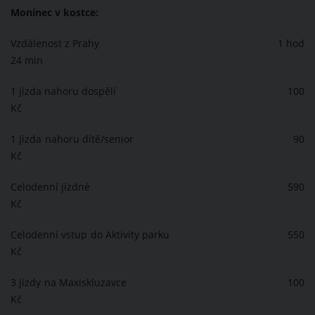
Monínec v kostce:
Vzdálenost z Prahy 1 hod
24 min
1 jízda nahoru dospělí 100
Kč
1 jízda nahoru dítě/senior 90
Kč
Celodenní jízdné 590
Kč
Celodenní vstup do Aktivity parku 550
Kč
3 jízdy na Maxiskluzavce 100
Kč