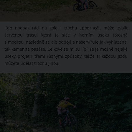
Kdo naopak rád na kole i trochu „podrncá“, může zvolit
červenou trasu, která je sice v horním úseku totožná
s modrou, následně se ale odpojí a naservíruje jak vyhlazené,
tak kamenité pasáže. Celkově se mi tu líbí, že je možné nějaké
úseky projet i třemi různými způsoby, takže si každou jízdu
můžete udělat trochu jinou.
ZDROJ: TOMÁŠ RUCKÝ