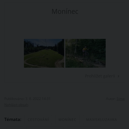
Monínec
Prohlížet galerii
Publikováno: 3. 8. 2022 14:31
Autor:
Sima
Nahlásit obsah
Témata:
CESTOVÁNÍ
MONÍNEC
MAXISKLUZAVKA