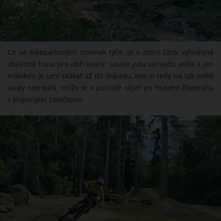
Co se bikeparkových novinek týče, je v dolní části vytvořená
objízdná trasa pro obří lavice. Lavice jsou opravdu velké a jen
málokdo je umí skákat až do dopadu, kdo si tedy na tak velké
skoky netroufá, může je v pohodě objet po hravém flowtrailu
s klopenými zatáčkami.
ZDROJ: TOMÁŠ RUCKÝ