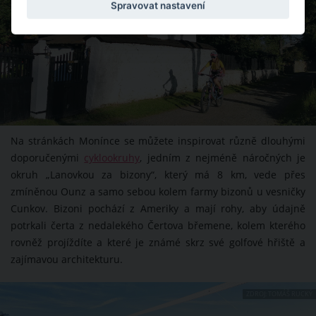
Spravovat nastavení
Na stránkách Monínce se můžete inspirovat různě dlouhými
doporučenými
cyklookruhy
, jedním z nejméně náročných je
okruh „Lanovkou za bizony“, který má 8 km, vede přes
zmíněnou Ounz a samo sebou kolem farmy bizonů u vesničky
Cunkov. Bizoni pochází z Ameriky a mají rohy, aby údajně
potrkali čerta z nedalekého Čertova břemene, kolem kterého
rovněž projíždíte a které je známé skrz své golfové hřiště a
zajímavou architekturu.
ZDROJ: TOMÁŠ RUCKÝ