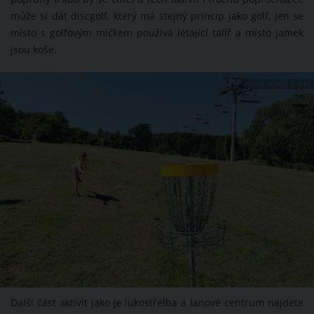
může si dát discgolf, který má stejný princip jako golf, jen se
místo s golfovým míčkem používá létající talíř a místo jamek
jsou koše.
ZDROJ: TOMÁŠ RUCKÝ
Další část aktivit jako je lukostřelba a lanové centrum najdete