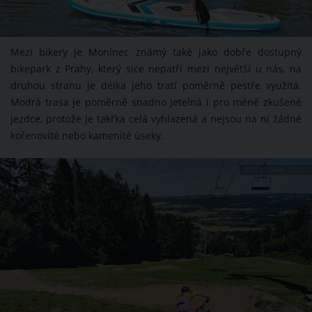
Mezi bikery je Monínec známý také jako dobře dostupný
bikepark z Prahy, který sice nepatří mezi největší u nás, na
druhou stranu je délka jeho tratí poměrně pestře využitá.
Modrá trasa je poměrně snadno jetelná i pro méně zkušené
jezdce, protože je takřka celá vyhlazená a nejsou na ní žádné
kořenovité nebo kamenité úseky.
ZDROJ: TOMÁŠ RUCKÝ