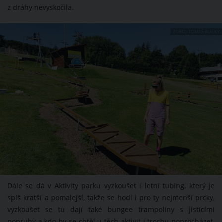
z dráhy nevyskočila.
ZDROJ: TOMÁŠ RUCKÝ
Dále se dá v Aktivity parku vyzkoušet i letní tubing, který je
spíš kratší a pomalejší, takže se hodí i pro ty nejmenší prcky,
vyzkoušet se tu dají také bungee trampolíny s jistícími
popruhy a kdo by se chtěl u těch aktivit i trochu poprocházet,