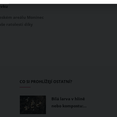
avku
českém areálu Monínec
še ratolesti díky
tivit levou zadní. Ať
fem, vodní
avkou, paddleboardem
člunem na Pilském
lasickou koupačkou v
o traily v bikeparku.
středočeského kraje
 výletům do okolí, ať už
CO SI PROHLÍŽEJÍ OSTATNÍ?
 sedačkové lanovky
.
Bílá larva v hlíně
nebo kompostu:…