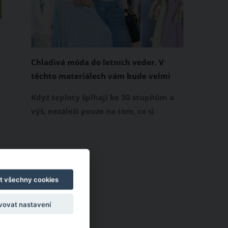
Chladivá móda do letních veder. V
těchto materiálech vám bude velmi
příjemně
Když teploty šplhají ke 30 stupňům a
výš, nezáleží pouze na tom, co si
obléknete, ale také z čeho je oblečení
ušité. Některé materiály totiž zadržují
teplo a pot, jiné naopak nechají
pokožku dýchat a pomohou vám
zvládnout i opravdu horké dny.
t všechny cookies
Základem letního šatníku by proto
vovat nastavení
měly být přírodní nebo funkční
prodyšné tkaniny a volnější střihy.