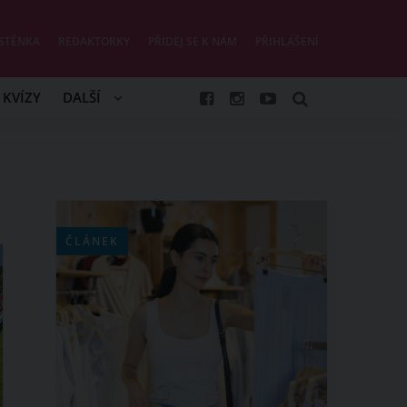
STĚNKA
REDAKTORKY
PŘIDEJ SE K NÁM
PŘIHLÁŠENÍ
KVÍZY
DALŠÍ
ČLÁNEK