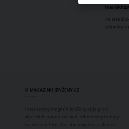
maxiskluz
Ve středo
zabavíte va
množství ak
už discgol
maxiskluz
či elektro
rybníce, k
bazénu neb
Malebnost 
pak zve i k
O MAGAZÍNU JENŽENY.CZ
s použitím
nebo bez ní
Internetový magazín JenŽeny.cz je první,
skutečně komunitní web influencer pro ženy
na českém trhu. Na jeho obsahu se aktivně