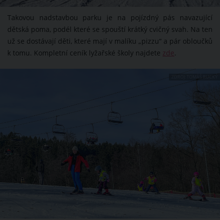
Takovou nadstavbou parku je na pojízdný pás navazující
dětská poma, podél které se spouští krátký cvičný svah. Na ten
už se dostávají děti, které mají v malíku „pizzu“ a pár obloučků
k tomu. Kompletní ceník lyžařské školy najdete
zde
.
ZDROJ: TOMÁŠ RUCKÝ