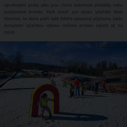
výcvikovými prvky, jako jsou různé slalomové překážky nebo
podjezdová branka. Park slouží pro výuku lyžařské školy
Monínec, ke které patří také štědře vybavená půjčovna, takže
kompletní lyžařskou výbavu můžete prckovi zajistit až na
místě.
ZDROJ: TOMÁŠ RUCKÝ