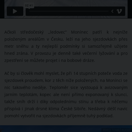
Ačkoli středočeský „ledovec“ Monínec patří k nejníže
položeným areálům v Česku, leží na jeho sjezdovkách přes
metr sněhu a ty nejlepší podmínky si samozřejmě užijete
hned zrána. V provozu je denně také večerní lyžování a pro
zpestření se můžete projet i na bobové dráze.
Ač by si člověk mohl myslet, že při 14 stupních poteče voda ze
sjezdovek proudem, kor z těch níže položených, na Monínci se
nic takového neděje. Teploměr sice vystoupá k avizovaným
jarním teplotám, kopec ale není přímo exponovaný k slunci,
takže sníh drží i díky odpolednímu stínu a třeba k něčemu
přispívá i jinak drsné klima České Sibiře. Nedávný déšť navíc
pomohl vytvořit na sjezdovkách příjemně tuhý podklad.
ZDROJ: TOMÁŠ RUCKÝ