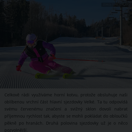
ZDROJ: TOMÁŠ RUCKÝ
Celkově rádi využíváme horní kotvu, protože obsluhuje naši
oblíbenou vrchní část hlavní sjezdovky Velké. Ta tu odpovídá
svému červenému značení a svižný sklon dovolí nabrat
příjemnou rychlost tak, abyste se mohli pokládat do obloučků
pěkně po hranách. Druhá polovina sjezdovky už je o něco
pozvolnější.