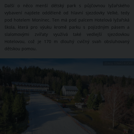
Další o něco menší dětský park s půjčovnou lyžařského
vybavení najdete odděleně od hlavní sjezdovky Velké, tedy
pod hotelem Monínec. Ten má pod palcem Hotelová lyžařská
škola, která pro výuku kromě parku s pojízdným pásem a
slalomovými zvířaty využívá také vedlejší sjezdovkou
Hotelovou, což je 170 m dlouhý cvičný svah obsluhovaný
dětskou pomou.
ZDROJ: TOMÁŠ RUCKÝ