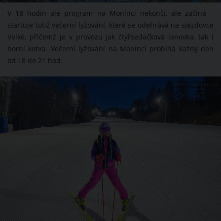
V 18 hodin ale program na Monínci nekončí, ale začíná –
startuje totiž večerní lyžování, které se odehrává na sjezdovce
Velké, přičemž je v provozu jak čtyřsedačková lanovka, tak i
horní kotva. Večerní lyžování na Monínci probíhá každý den
od 18 do 21 hod.
ZDROJ: TOMÁŠ RUCKÝ