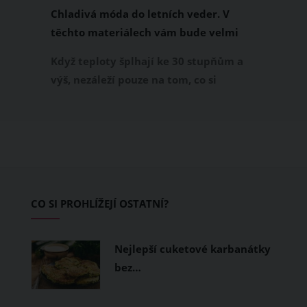
Chladivá móda do letních veder. V
těchto materiálech vám bude velmi
příjemně
Když teploty šplhají ke 30 stupňům a
výš, nezáleží pouze na tom, co si
obléknete, ale také z čeho je oblečení
ušité. Některé materiály totiž zadržují
teplo a pot, jiné naopak nechají
pokožku dýchat a pomohou vám
zvládnout i opravdu horké dny.
Základem letního šatníku by proto
CO SI PROHLÍŽEJÍ OSTATNÍ?
měly být přírodní nebo funkční
prodyšné tkaniny a volnější střihy.
Nejlepší cuketové karbanátky
bez…