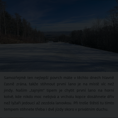
Samozřejmě ten nejlepší povrch máte v těchto dnech hlavně
časně zrána, takže stihnout první lano je na místě víc než
jindy. Naším „tajným“ tipem je chytit první lano na horní
kotvě, kde nikdo moc nebývá a vrcholu kopce dosáhnete dřív
než lyžaři jedoucí až zezdola lanovkou. Při troše štěstí tu tímto
tempem stihnete třeba i dvě jízdy skoro v privátním duchu.