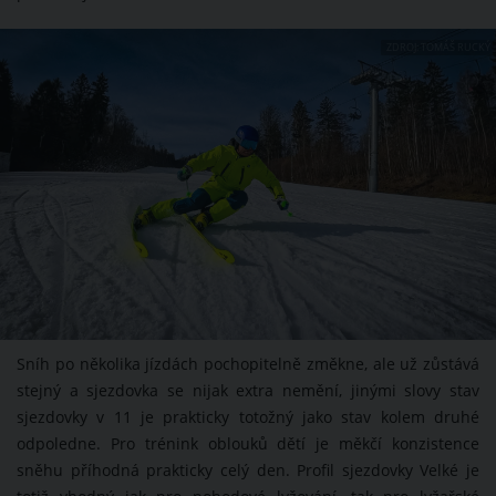
ZDROJ: TOMÁŠ RUCKÝ
Sníh po několika jízdách pochopitelně změkne, ale už zůstává
stejný a sjezdovka se nijak extra nemění, jinými slovy stav
sjezdovky v 11 je prakticky totožný jako stav kolem druhé
odpoledne. Pro trénink oblouků dětí je měkčí konzistence
sněhu příhodná prakticky celý den. Profil sjezdovky Velké je