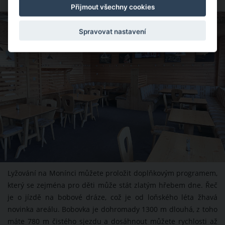
Přijmout všechny cookies
ZDROJ: TOMÁŠ RUCKÝ
Spravovat nastavení
Lyžování na Monínci můžete proložit doplňkovým programem,
který se zejména pro děti může stát zlatým hřebem dne. Řeč
je o jízdě na bobové dráze, což je od loňského léta žhavá
novinka areálu. Bobovka je dohromady 1300 m dlouhá, z toho
máte 780 m čistého sjezdu a dosáhnout můžete rychlosti až