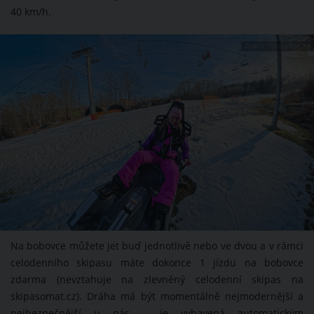
40 km/h.
ZDROJ: TOMÁŠ RUCKÝ
Na bobovce můžete jet buď jednotlivě nebo ve dvou a v rámci
celodenního skipasu máte dokonce 1 jízdu na bobovce
zdarma (nevztahuje na zlevněný celodenní skipas na
skipasomat.cz). Dráha má být momentálně nejmodernější a
nejbezpečnější u nás – je vybavená automatickým