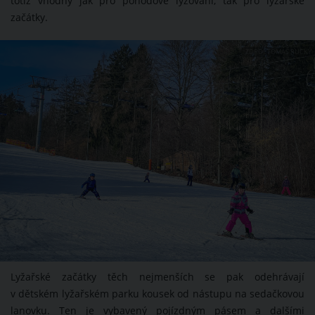
totiž vhodný jak pro pohodové lyžování, tak pro lyžařské
začátky.
ZDROJ: TOMÁŠ RUCKÝ
Lyžařské začátky těch nejmenších se pak odehrávají
v dětském lyžařském parku kousek od nástupu na sedačkovou
lanovku. Ten je vybavený pojízdným pásem a dalšími