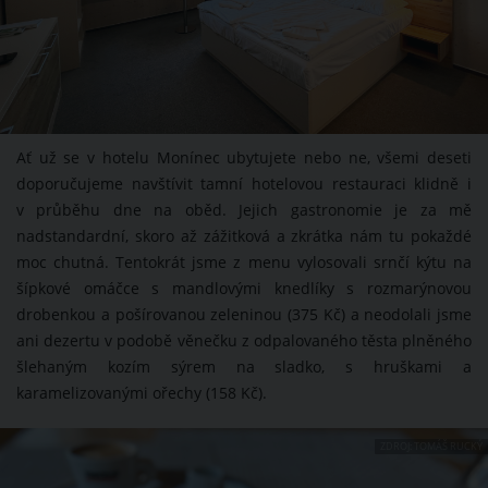
Ať už se v hotelu Monínec ubytujete nebo ne, všemi deseti
doporučujeme navštívit tamní hotelovou restauraci klidně i
v průběhu dne na oběd. Jejich gastronomie je za mě
nadstandardní, skoro až zážitková a zkrátka nám tu pokaždé
moc chutná. Tentokrát jsme z menu vylosovali srnčí kýtu na
šípkové omáčce s mandlovými knedlíky s rozmarýnovou
drobenkou a pošírovanou zeleninou (375 Kč) a neodolali jsme
ani dezertu v podobě věnečku z odpalovaného těsta plněného
šlehaným kozím sýrem na sladko, s hruškami a
karamelizovanými ořechy (158 Kč).
ZDROJ: TOMÁŠ RUCKÝ