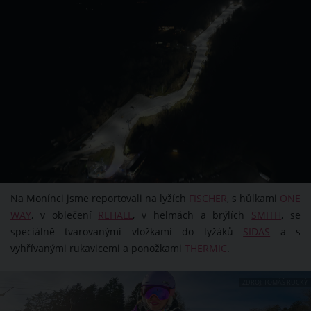
Na Monínci jsme reportovali na lyžích
FISCHER
, s hůlkami
ONE
WAY
, v oblečení
REHALL
, v helmách a brýlích
SMITH
, se
speciálně tvarovanými vložkami do lyžáků
SIDAS
a s
vyhřívanými rukavicemi a ponožkami
THERMIC
.
ZDROJ: TOMÁŠ RUCKÝ