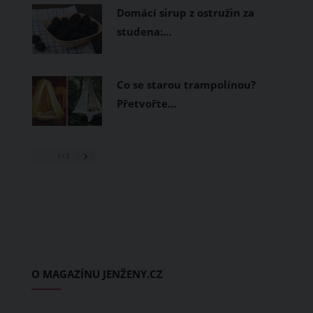
Domácí sirup z ostružin za
studena:…
Co se starou trampolínou?
Přetvořte…
1
/ 3
O MAGAZÍNU JENŽENY.CZ