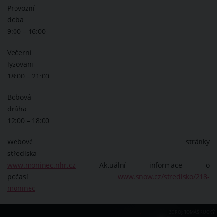
Provozní
doba
9:00 – 16:00
Večerní
lyžování
18:00 – 21:00
Bobová
dráha
12:00 – 18:00
Webové stránky
střediska
www.moninec.nhr.cz
Aktuální informace o
počasí
www.snow.cz/stredisko/218-
moninec
ZDROJ: TOMÁŠ RUCKÝ