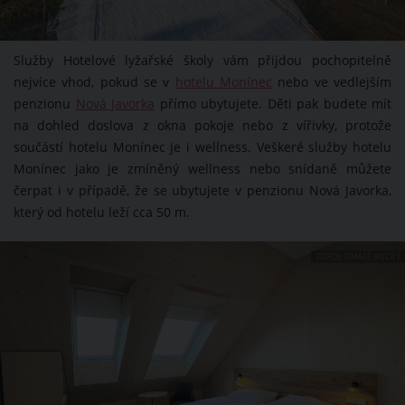
Služby Hotelové lyžařské školy vám přijdou pochopitelně
nejvíce vhod, pokud se v
hotelu Monínec
nebo ve vedlejším
penzionu
Nová Javorka
přímo ubytujete. Děti pak budete mít
na dohled doslova z okna pokoje nebo z vířivky, protože
součástí hotelu Monínec je i wellness. Veškeré služby hotelu
Monínec jako je zmíněný wellness nebo snídaně můžete
čerpat i v případě, že se ubytujete v penzionu Nová Javorka,
který od hotelu leží cca 50 m.
ZDROJ: TOMÁŠ RUCKÝ