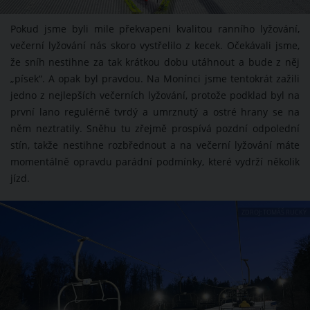
Pokud jsme byli mile překvapeni kvalitou ranního lyžování,
večerní lyžování nás skoro vystřelilo z kecek. Očekávali jsme,
že sníh nestihne za tak krátkou dobu utáhnout a bude z něj
„písek“. A opak byl pravdou. Na Monínci jsme tentokrát zažili
jedno z nejlepších večerních lyžování, protože podklad byl na
první lano regulérně tvrdý a umrznutý a ostré hrany se na
něm neztratily. Sněhu tu zřejmě prospívá pozdní odpolední
stín, takže nestihne rozbřednout a na večerní lyžování máte
momentálně opravdu parádní podmínky, které vydrží několik
jízd.
ZDROJ: TOMÁŠ RUCKÝ