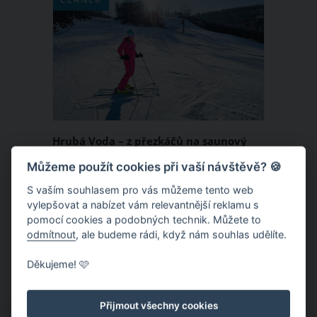
hory Šumavy.
Hrubá Voda – z přezkáčů na saunový
rituál
Můžeme použít cookies při vaší návštěvě? 🍪
Resort Hrubá Voda se nachází necelou
S vaším souhlasem pro vás můžeme tento web
vylepšovat a nabízet vám relevantnější reklamu s
půlhodinku od Olomouce, takže ho
pomocí cookies a podobných technik. Můžete to
s nadsázkou můžeme označit za takový
odmítnout
, ale budeme rádi, když nám souhlas udělíte.
příměstský areál.
Děkujeme! 🩷
Přijmout všechny cookies