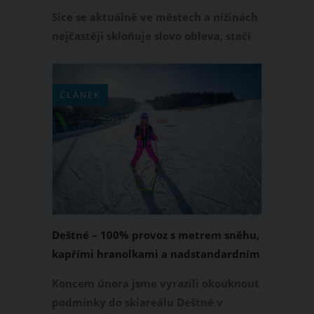
Sice se aktuálně ve městech a nížinách
nejčastěji skloňuje slovo obleva, stačí
dojet hodinku za Prahu a můžete si
sníh užívat od rána až do večera.
ČLÁNEK
Deštné – 100% provoz s metrem sněhu,
kapřími hranolkami a nadstandardním
Koncem února jsme vyrazili okouknout
podmínky do skiareálu Deštné v