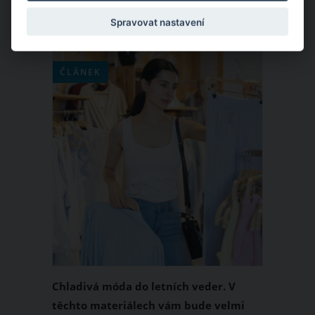
Spravovat nastavení
ČLÁNEK
Chladivá móda do letních veder. V
těchto materiálech vám bude velmi