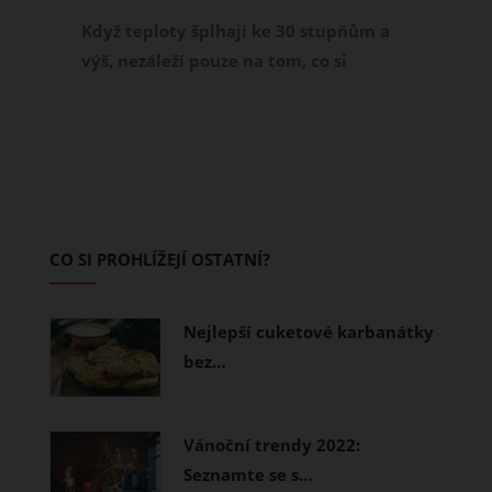
příjemně
Když teploty šplhají ke 30 stupňům a
výš, nezáleží pouze na tom, co si
obléknete, ale také z čeho je oblečení
ušité. Některé materiály totiž zadržují
teplo a pot, jiné naopak nechají
pokožku dýchat a pomohou vám
zvládnout i opravdu horké dny.
Základem letního šatníku by proto
CO SI PROHLÍŽEJÍ OSTATNÍ?
měly být přírodní nebo funkční
prodyšné tkaniny a volnější střihy.
Nejlepší cuketové karbanátky
bez…
Vánoční trendy 2022:
Seznamte se s…