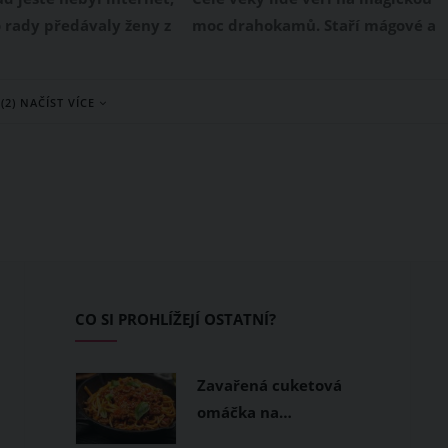
o rady předávaly ženy z
moc drahokamů. Staří mágové a
a generaci. Každá doba
druidové jim přikládali léčivou a
lí a proto je třeba
magickou moc. Věřili, že síla,
(2) NAČÍST VÍCE
dy i v těch nejvíce
která je v nich ukrytá, může
 situacích.
ovlivnit osudy lidí. Podle znamení
zvěrokruhu, nebo podle toho,
který vás přitahuje, můžete
zjistit, jaká tajemství v sobě
skrývá a co vypovídá o vašem
osudu.
CO SI PROHLÍŽEJÍ OSTATNÍ?
Zavařená cuketová
omáčka na…