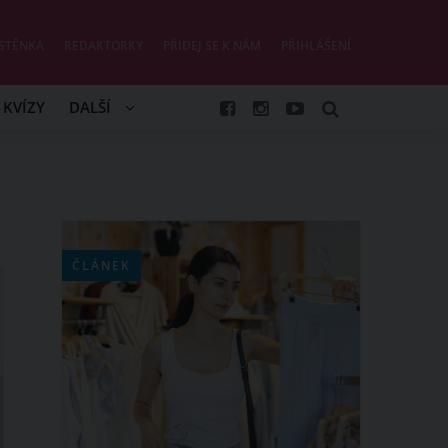
STĚNKA
REDAKTORKY
PŘIDEJ SE K NÁM
PŘIHLÁŠENÍ
KVÍZY
DALŠÍ
ČLÁNEK