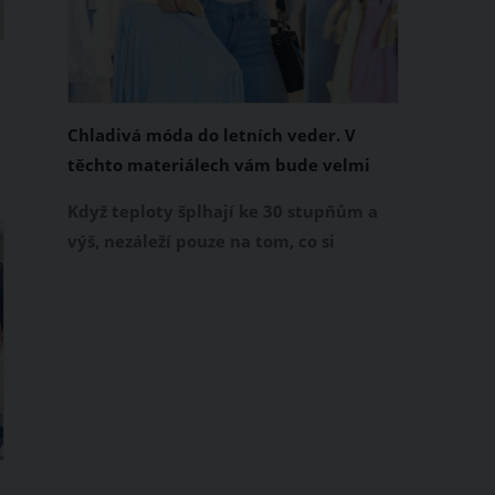
Chladivá móda do letních veder. V
těchto materiálech vám bude velmi
příjemně
Když teploty šplhají ke 30 stupňům a
č
výš, nezáleží pouze na tom, co si
obléknete, ale také z čeho je oblečení
ušité. Některé materiály totiž zadržují
teplo a pot, jiné naopak nechají
pokožku dýchat a pomohou vám
zvládnout i opravdu horké dny.
Základem letního šatníku by proto
měly být přírodní nebo funkční
prodyšné tkaniny a volnější střihy.