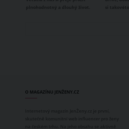
plnohodnotný a dlouhý život.
si takovét
Proto se snažíme stravovat
generace n
zdravěji. V mnoha případech si
má svá úska
ale pouze myslíme, že opravdu
vědět si ra
zdravě jíme a i nadále
ošemetných
konzumujeme potraviny, které
škodí našemu zdraví. Kterým
potravinám se tedy dlouhodobě
vyhnout, aby náš život byl co
nejdelší?
O MAGAZÍNU JENŽENY.CZ
Internetový magazín JenŽeny.cz je první,
skutečně komunitní web influencer pro ženy
na českém trhu. Na jeho obsahu se aktivně