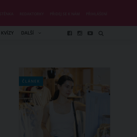
STĚNKA
REDAKTORKY
PŘIDEJ SE K NÁM
PŘIHLÁŠENÍ
KVÍZY
DALŠÍ
ČLÁNEK