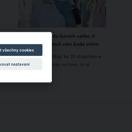
Chladivá móda do letních veder. V
těchto materiálech vám bude velmi
t všechny cookies
příjemně
Když teploty šplhají ke 30 stupňům a
výš, nezáleží pouze na tom, co si
vovat nastavení
obléknete, ale také z čeho je oblečení
ušité. Některé materiály totiž zadržují
teplo a pot, jiné naopak nechají
pokožku dýchat a pomohou vám
zvládnout i opravdu horké dny.
Základem letního šatníku by proto
měly být přírodní nebo funkční
prodyšné tkaniny a volnější střihy.