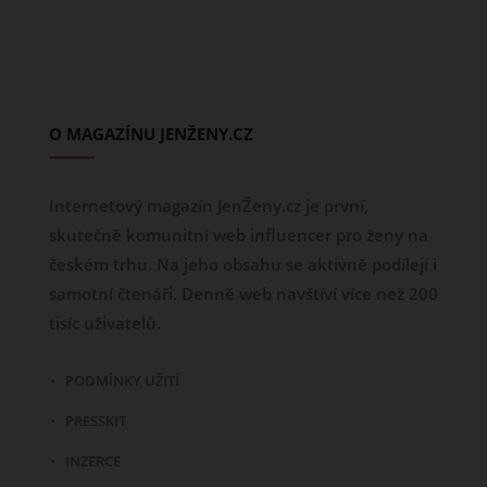
O MAGAZÍNU JENŽENY.CZ
Internetový magazín JenŽeny.cz je první,
skutečně komunitní web influencer pro ženy na
českém trhu. Na jeho obsahu se aktivně podílejí i
samotní čtenáři. Denně web navštíví více než 200
tisíc uživatelů.
PODMÍNKY UŽITÍ
PRESSKIT
INZERCE