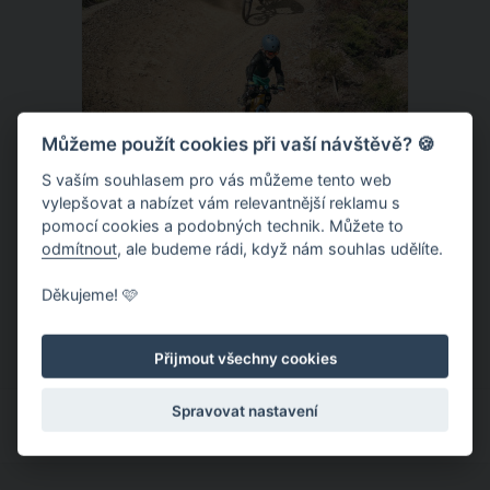
Můžeme použít cookies při vaší návštěvě? 🍪
S vaším souhlasem pro vás můžeme tento web
vylepšovat a nabízet vám relevantnější reklamu s
Donovaly – zbrusu nový slovenský
pomocí cookies a podobných technik. Můžete to
trailpark a dětský ráj k tomu
odmítnout
, ale budeme rádi, když nám souhlas udělíte.
Letní provoz na slovenských
Děkujeme! 🩷
Donovalech funguje už léta, nicméně
dosud cílil především na pěší a rodiny s
Přijmout všechny cookies
dětmi. Letos nově se Donovaly zapisují
také na dovolenkové seznamy bikerů,
Spravovat nastavení
protože tu vznikl zbrusu nový trailpark,
který svými flowtraily zaujme i