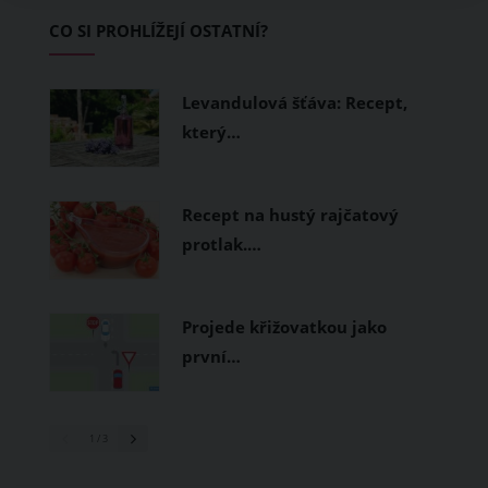
začínající jezdce.
CO SI PROHLÍŽEJÍ OSTATNÍ?
Levandulová šťáva: Recept,
který…
Recept na hustý rajčatový
protlak.…
Projede křižovatkou jako
první…
1
/ 3