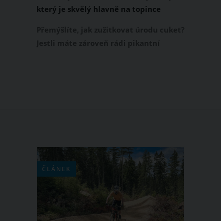
který je skvělý hlavně na topince
Přemýšlíte, jak zužitkovat úrodu cuket?
Jestli máte zároveň rádi pikantní
pokrmy, připravte si cuketový tatarák.
Jedná se o opravdovou pochoutku,
kterou jenom stěží rozeznáte od
oblíbeného tatarského bifteku. Jak si
tedy cuketový tatarák připravit?
ČLÁNEK