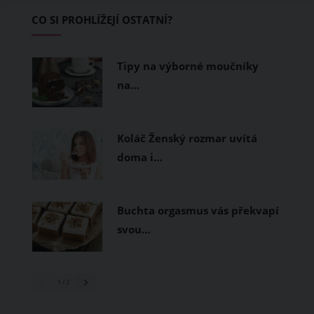
Základem letního šatníku by proto
CO SI PROHLÍŽEJÍ OSTATNÍ?
měly být přírodní nebo funkční
prodyšné tkaniny a volnější střihy.
Tipy na výborné moučníky
na…
Koláč Ženský rozmar uvítá
doma i…
Buchta orgasmus vás překvapí
svou…
1
/ 3