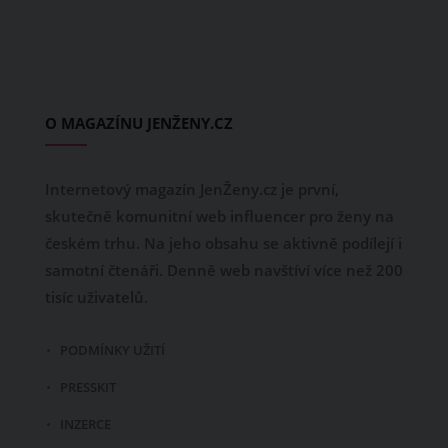
O MAGAZÍNU JENŽENY.CZ
Internetový magazín JenŽeny.cz je první,
skutečně komunitní web influencer pro ženy na
českém trhu. Na jeho obsahu se aktivně podílejí i
samotní čtenáři. Denně web navštíví více než 200
tisíc uživatelů.
PODMÍNKY UŽITÍ
PRESSKIT
INZERCE