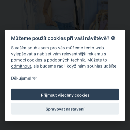
Můžeme použít cookies při vaší návštěvě? 🍪
S vaším souhlasem pro vás můžeme tento web
vylepšovat a nabízet vám relevantnější reklamu s
Chladivá móda do letních veder. V
pomocí cookies a podobných technik. Můžete to
těchto materiálech vám bude velmi
odmítnout
, ale budeme rádi, když nám souhlas udělíte.
příjemně
Když teploty šplhají ke 30 stupňům a
Děkujeme! 🩷
výš, nezáleží pouze na tom, co si
obléknete, ale také z čeho je oblečení
Přijmout všechny cookies
ušité. Některé materiály totiž zadržují
teplo a pot, jiné naopak nechají
Spravovat nastavení
pokožku dýchat a pomohou vám
zvládnout i opravdu horké dny.