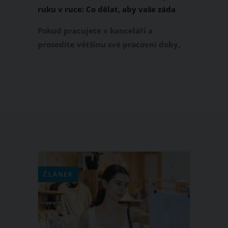
ruku v ruce: Co dělat, aby vaše záda
netrpěla?
Pokud pracujete v kanceláři a
prosedíte většinu své pracovní doby,
určitě víte, o čem je řeč. Sedavé
zaměstnání totiž výrazně přispívá k
bolestem zad a krční páteře. Co dělat,
abyste i přes dlouhé sezení měli zdravá
záda? Bolesti zad zmírníte, nebo se jich
dokonce zbavíte, díky následujícím
opatřením, která zahrnují také cviky
pro zdravá záda.
ČLÁNEK