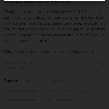
Co když sním červa v třešni?
Přemýšlíte, co se stane, když sníte červa v třešni? Nemusíte se
bát, nestane se vůbec nic. Jen spolu se sladkou třešní
přijmete také menší dávku proteinu. Lidé se běžně shodují na
tom, že když červa v třešni nevidí, klidně jej sní. V opačném
případě je ale pohled na červíka v dužině velmi znepokojuje.
A jak je to ve vašem případě?
Zdroj:
Recepty.blesk.cz
,
Ceskestavby.cz
,
Wikipedia.org
Publikováno: 29. 6. 2023 10:25
Autor:
AK
Nahlásit obsah
Témata:
DOMÁCNOST
TŘEŠNĚ
ZPRACOVÁNÍ TŘEŠNÍ
JAK ZBAVIT TŘEŠNĚ ČERVŮ
ČERVIVOST TŘEŠNÍ
VRTULE TŘEŠŇOVÁ