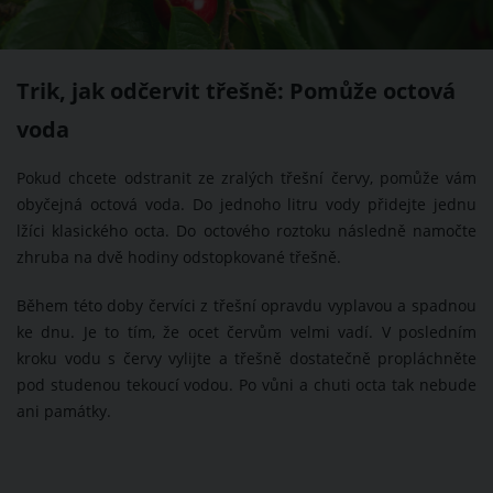
Trik, jak odčervit třešně: Pomůže octová
voda
Pokud chcete odstranit ze zralých třešní červy, pomůže vám
obyčejná octová voda. Do jednoho litru vody přidejte jednu
lžíci klasického octa. Do octového roztoku následně namočte
zhruba na dvě hodiny odstopkované třešně.
Během této doby červíci z třešní opravdu vyplavou a spadnou
ke dnu. Je to tím, že ocet červům velmi vadí. V posledním
kroku vodu s červy vylijte a třešně dostatečně propláchněte
pod studenou tekoucí vodou. Po vůni a chuti octa tak nebude
ani památky.