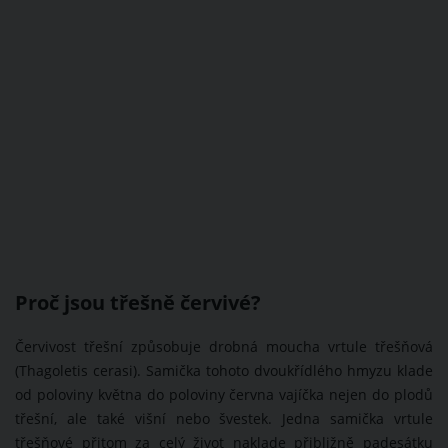
Proč jsou třešně červivé?
Červivost třešní způsobuje drobná moucha vrtule třešňová
(Thagoletis cerasi). Samička tohoto dvoukřídlého hmyzu klade
od poloviny května do poloviny června vajíčka nejen do plodů
třešní, ale také višní nebo švestek. Jedna samička vrtule
třešňové přitom za celý život naklade přibližně padesátku