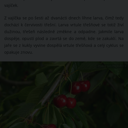
vajíček.
Z vajíčka se po šesti až dvanácti dnech líhne larva, čímž tedy
dochází k červivosti třešní. Larva vrtule třešňové se totiž živí
dužinou, třešeň následně změkne a odpadne. Jakmile larva
dospěje, opustí plod a zavrtá se do země, kde se zakuklí. Na
jaře se z kukly vyvine dospělá vrtule třešňová a celý cyklus se
opakuje znovu.
ZDROJ: SHUTTERSTOCK