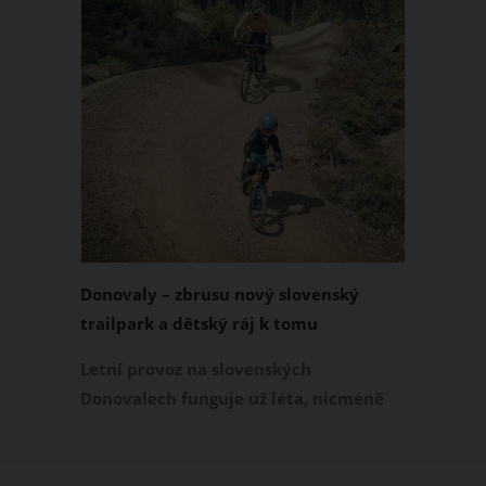
Donovaly – zbrusu nový slovenský
trailpark a dětský ráj k tomu
Letní provoz na slovenských
Donovalech funguje už léta, nicméně
dosud cílil především na pěší a rodiny s
dětmi. Letos nově se Donovaly zapisují
také na dovolenkové seznamy bikerů,