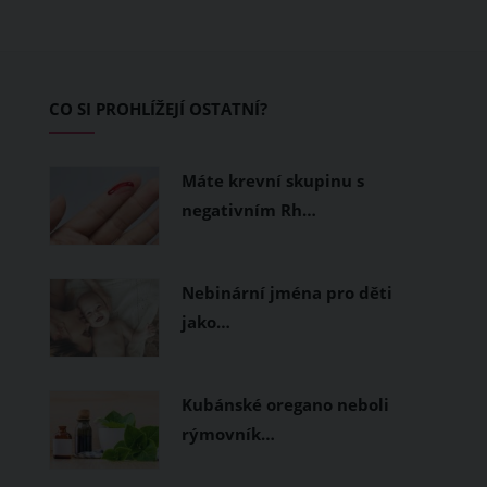
protože tu vznikl zbrusu nový trailpark,
který svými flowtraily zaujme i
začínající jezdce.
CO SI PROHLÍŽEJÍ OSTATNÍ?
Máte krevní skupinu s
negativním Rh…
Nebinární jména pro děti
jako…
Kubánské oregano neboli
rýmovník…