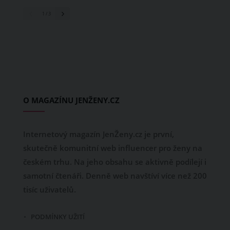
1
/ 3
O MAGAZÍNU JENŽENY.CZ
Internetový magazín JenŽeny.cz je první,
skutečně komunitní web influencer pro ženy na
českém trhu. Na jeho obsahu se aktivně podílejí i
samotní čtenáři. Denně web navštíví více než 200
tisíc uživatelů.
PODMÍNKY UŽITÍ