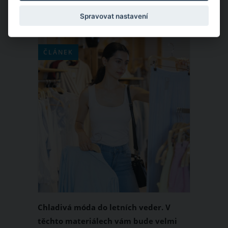
chuť si zkrátka zamilujete.
Spravovat nastavení
ČLÁNEK
Chladivá móda do letních veder. V
těchto materiálech vám bude velmi