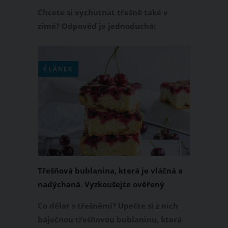
Chcete si vychutnat třešně také v
zimě? Odpověď je jednoduchá:
zamrazte je! V následujícím článku vám
přinášíme osvědčené rady a postupy,
jak správně zamrazit třešně, aby si
ČLÁNEK
zachovaly svou chuť a kvalitu. Také
vám dáme tipy na to, jak mražené
třešně následně využít při vaření.
Třešňová bublanina, která je vláčná a
nadýchaná. Vyzkoušejte ověřený
recept
Co dělat s třešněmi? Upečte si z nich
báječnou třešňovou bublaninu, která