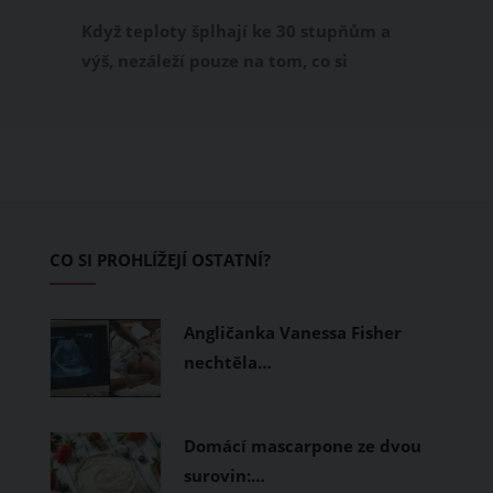
příjemně
Když teploty šplhají ke 30 stupňům a
výš, nezáleží pouze na tom, co si
obléknete, ale také z čeho je oblečení
ušité. Některé materiály totiž zadržují
teplo a pot, jiné naopak nechají
pokožku dýchat a pomohou vám
zvládnout i opravdu horké dny.
Základem letního šatníku by proto
CO SI PROHLÍŽEJÍ OSTATNÍ?
měly být přírodní nebo funkční
prodyšné tkaniny a volnější střihy.
Angličanka Vanessa Fisher
nechtěla…
Domácí mascarpone ze dvou
surovin:…