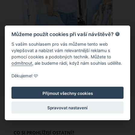
Můžeme použít cookies při vaší návštěvě? 🍪
S vaším souhlasem pro vás můžeme tento web
Chladivá móda do letních veder. V
vylepšovat a nabízet vám relevantnější reklamu s
pomocí cookies a podobných technik. Můžete to
těchto materiálech vám bude velmi
odmítnout
, ale budeme rádi, když nám souhlas udělíte.
příjemně
Když teploty šplhají ke 30 stupňům a
Děkujeme! 🩷
výš, nezáleží pouze na tom, co si
obléknete, ale také z čeho je oblečení
Přijmout všechny cookies
ušité. Některé materiály totiž zadržují
teplo a pot, jiné naopak nechají
Spravovat nastavení
pokožku dýchat a pomohou vám
zvládnout i opravdu horké dny.
Základem letního šatníku by proto
CO SI PROHLÍŽEJÍ OSTATNÍ?