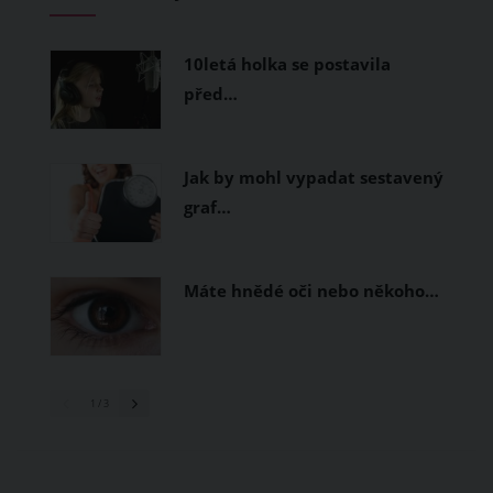
měly být přírodní nebo funkční
prodyšné tkaniny a volnější střihy.
10letá holka se postavila
před…
Jak by mohl vypadat sestavený
graf…
Máte hnědé oči nebo někoho…
1
/ 3