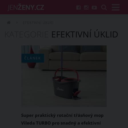
EFEKTIVNÍ ÚKLID
KATEGORIE
EFEKTIVNÍ ÚKLID
ČLÁNEK
Super praktický rotační třásňový mop
Vileda TURBO pro snadný a efektivní