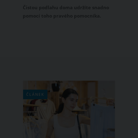
úklid
Čistou podlahu doma udržíte snadno
pomocí toho pravého pomocníka.
Rotační třásňový mop Vileda TURBO
díky svým unikátním vlastnostem
spolehlivě vyčistí všechny druhy
tvrdých povrchů a dostane se i do
těžko přístupných prostorů pod
nábytkem a rohů.
ČLÁNEK