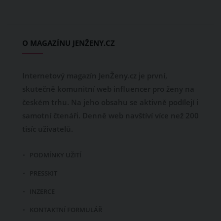
O MAGAZÍNU JENŽENY.CZ
Internetový magazín JenŽeny.cz je první,
skutečně komunitní web influencer pro ženy na
českém trhu. Na jeho obsahu se aktivně podílejí i
samotní čtenáři. Denně web navštíví více než 200
tisíc uživatelů.
PODMÍNKY UŽITÍ
PRESSKIT
INZERCE
KONTAKTNÍ FORMULÁŘ