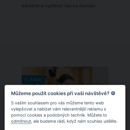
náročné si vyčlenit čas na domácí
práce. Jednoduše jsme natolik unavení
z práce, že jediné co zvládáme, je umýt
se a jít spát. Tak to pokračuje do
nekonečna. Z toho vyplývá, že nejvíce
špíny se nám usazuje v koupelně a na
toaletě, na místech, které jsou námi
nejvíce okupované...
ČLÁNEK
Můžeme použít cookies při vaší návštěvě? 🍪
S vaším souhlasem pro vás můžeme tento web
vylepšovat a nabízet vám relevantnější reklamu s
pomocí cookies a podobných technik. Můžete to
odmítnout
, ale budeme rádi, když nám souhlas udělíte.