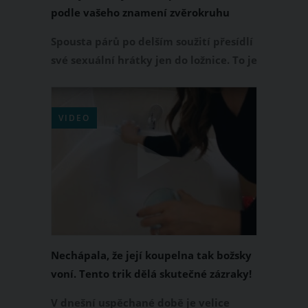
podle vašeho znamení zvěrokruhu
Spousta párů po delším soužití přesídlí
své sexuální hrátky jen do ložnice. To je
však velká škoda, protože nejenom
jejich domácnost skýtá mnoho zákoutí,
kde by si milování užili možná více ale i
VIDEO
venku je spousta možností. Pokud si
však nevíte rady, kde přesně by to
mělo být, i v tomhle vám vaše znamení
zvěrokruhu může být nápomocno.
Nechápala, že její koupelna tak božsky
voní. Tento trik dělá skutečné zázraky!
V dnešní uspěchané době je velice