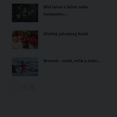
Bílá larva v hlíně nebo
kompostu:…
Křehký jahodový koláč
Branná – malá, milá a stále…
1
/ 3