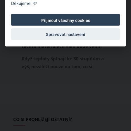
Děkujeme! 🩷
Přijmout všechny cookies
Spravovat nastavení
Chladivá móda do letních veder. V
těchto materiálech vám bude velmi
příjemně
Když teploty šplhají ke 30 stupňům a
výš, nezáleží pouze na tom, co si
obléknete, ale také z čeho je oblečení
ušité. Některé materiály totiž zadržují
teplo a pot, jiné naopak nechají
pokožku dýchat a pomohou vám
zvládnout i opravdu horké dny.
Základem letního šatníku by proto
CO SI PROHLÍŽEJÍ OSTATNÍ?
měly být přírodní nebo funkční
prodyšné tkaniny a volnější střihy.