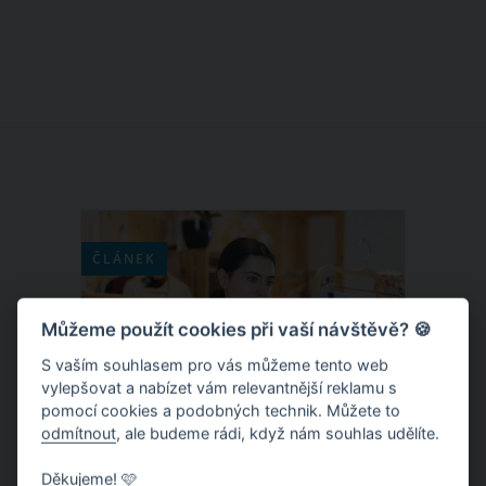
158 kilogramů. Před 1,5 rokem si řekla
dost a změnila svůj život od základů. A
výsledek? Do dnešní doby shodila již 60
kilogramů, ovšem stále na sobě
pracuje. Že ve srovnání se svým
dřívějším já vypadá úžasně, dokazuje
přímo na svém Instagramu.
ČLÁNEK
Můžeme použít cookies při vaší návštěvě? 🍪
S vaším souhlasem pro vás můžeme tento web
vylepšovat a nabízet vám relevantnější reklamu s
pomocí cookies a podobných technik. Můžete to
odmítnout
, ale budeme rádi, když nám souhlas udělíte.
Děkujeme! 🩷