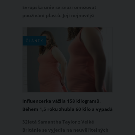
bojuje proti plastům
Evropská unie se snaží omezovat
používání plastů. Její nejnovější
iniciativa míří na jednorázové obaly,
které běžně nacházíme ve fast foodech
nebo hotelových pokojích. Jedná se o
ČLÁNEK
malé balení kečupů, majonéz, šamponů
nebo tělových mlék, které známe z
každodenního života. Tyto produkty by
mohly začátkem roku 2030 zcela
zmizet.
Influencerka vážila 158 kilogramů.
Během 1,5 roku zhubla 60 kilo a vypadá
úžasně
32letá Samantha Taylor z Velké
Británie se vyjedla na neuvěřitelných