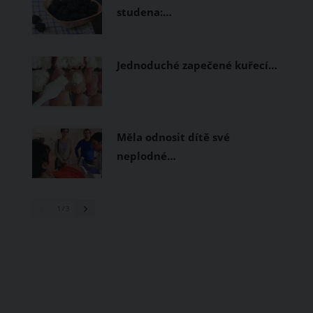
studena:…
Jednoduché zapečené kuřecí…
Měla odnosit dítě své
neplodné…
1
/ 3