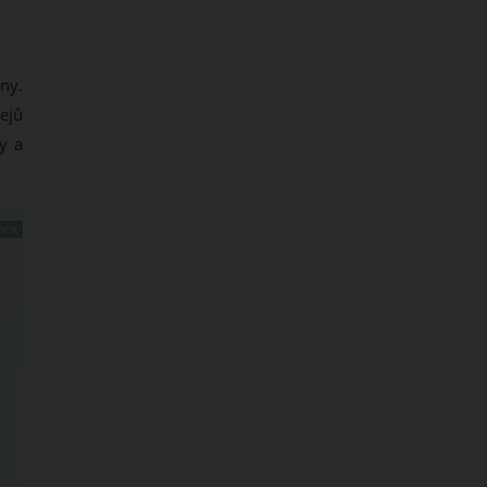
ny.
lejů
y a
OCK