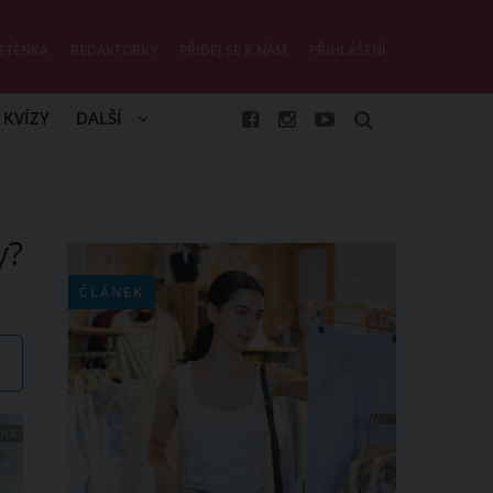
STĚNKA
REDAKTORKY
PŘIDEJ SE K NÁM
PŘIHLÁŠENÍ
KVÍZY
DALŠÍ
y?
ČLÁNEK
OCK