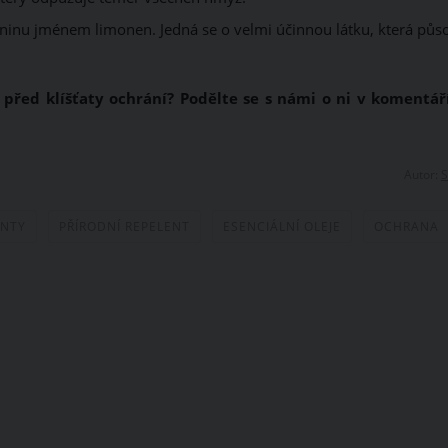
čeninu jménem limonen. Jedná se o velmi účinnou látku, která půs
 před klíšťaty ochrání? Podělte se s námi o ni v komentář
Autor:
S
ENTY
PŘÍRODNÍ REPELENT
ESENCIÁLNÍ OLEJE
OCHRANA