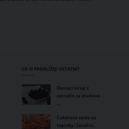
CO SI PROHLÍŽEJÍ OSTATNÍ?
Domácí sirup z
ostružin za studena:
…
Cuketová směs na
topinky: Zavařte…