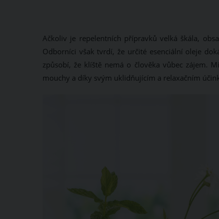
Ačkoliv je repelentních přípravků velká škála, obs
Odborníci však tvrdí, že určité esenciální oleje do
způsobí, že klíště nemá o člověka vůbec zájem. Mi
mouchy a díky svým uklidňujícím a relaxačním účink