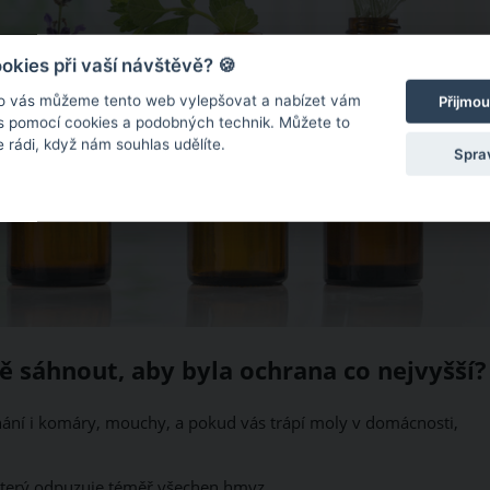
kies při vaší návštěvě? 🍪
o vás můžeme tento web vylepšovat a nabízet vám
Přijmou
 s pomocí cookies a podobných technik. Můžete to
 rádi, když nám souhlas udělíte.
Spra
ě sáhnout, aby byla ochrana co nejvyšší?
hání i komáry, mouchy, a pokud vás trápí moly v domácnosti,
, který odpuzuje téměř všechen hmyz.