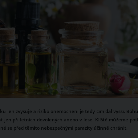
roku jen zvyšuje a riziko onemocnění je tedy čím dál vyšší. Bohu
at jen při letních dovolených anebo v lese. Klíště můžeme pot
utné se před těmito nebezpečnými parazity účinně chránit.