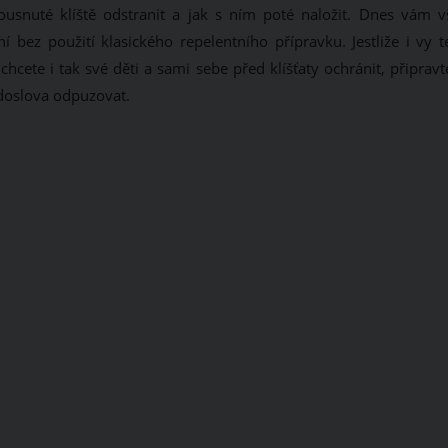
ousnuté klíště odstranit a jak s ním poté naložit. Dnes vám v
ní bez použití klasického repelentního přípravku. Jestliže i vy 
 chcete i tak své děti a sami sebe před klíšťaty ochránit, připravt
 doslova odpuzovat.