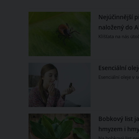
Nejúčinnější p
naložený do A
Klíšťata na nás út
Esenciální ol
Esenciální oleje v 
Bobkový list j
hmyzem i hmy
Na bobkový list ne