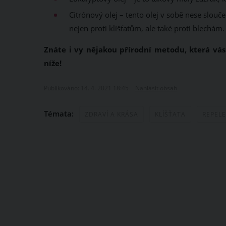
Citrónový olej – tento olej v sobě nese slou
nejen proti klíšťatům, ale také proti blechám.
Znáte i vy nějakou přírodní metodu, která vás
níže!
Publikováno: 14. 4. 2021 18:45
Nahlásit obsah
Témata:
ZDRAVÍ A KRÁSA
KLÍŠŤATA
REPEL