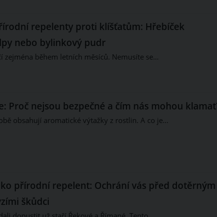
řírodní repelenty proti klíšťatům: Hřebíček
lpy nebo bylinkový pudr
očí zejména během letních měsíců. Nemusíte se…
eje: Proč nejsou bezpečné a čím nás mohou klamat
sobě obsahují aromatické výtažky z rostlin. A co je…
ako přírodní repelent: Ochrání vás před dotěrným
zími škůdci
dali dopustit už staří Řekové a Římané. Tento…