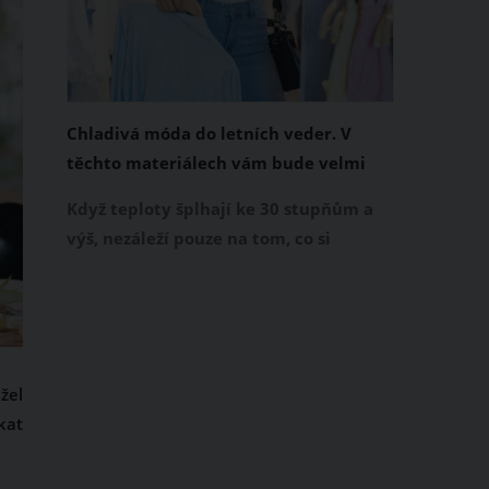
Chladivá móda do letních veder. V
těchto materiálech vám bude velmi
příjemně
Když teploty šplhají ke 30 stupňům a
výš, nezáleží pouze na tom, co si
obléknete, ale také z čeho je oblečení
ušité. Některé materiály totiž zadržují
teplo a pot, jiné naopak nechají
pokožku dýchat a pomohou vám
zvládnout i opravdu horké dny.
žel
Základem letního šatníku by proto
kat
měly být přírodní nebo funkční
prodyšné tkaniny a volnější střihy.