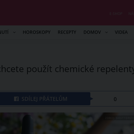
E-SHOP
NÁ
NUTÍ
HOROSKOPY
RECEPTY
DOMOV
VIDEA
echcete použít chemické repelent
SDÍLEJ PŘÁTELŮM
0
ZDROJ: SHUTTERST