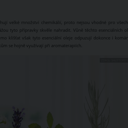
ahují velké množství chemikálií, proto nejsou vhodné pro všech
kážou tyto přípravky skvěle nahradit. Vůně těchto esenciálních o
mo klíšťat však tyto esenciální oleje odpuzují dokonce i komár
ům se hojně využívají při aromaterapiích.
ZDROJ: SHUTTERST