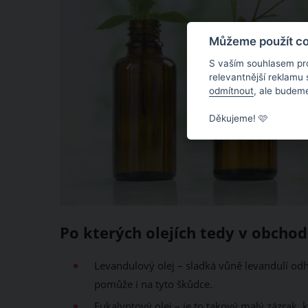
Můžeme použít coo
S vaším souhlasem pr
relevantnější reklamu
odmítnout
, ale budeme
Děkujeme! 🩷
Po kterých olejích tedy v obchod
Levandulový olej – sladká vůně levandulí od
pomůže i na tyto škůdce.
Eukalyptový olej – je to takový malý zázrak