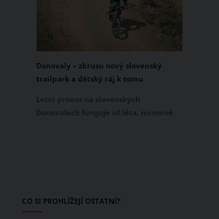
Donovaly – zbrusu nový slovenský
trailpark a dětský ráj k tomu
Letní provoz na slovenských
Donovalech funguje už léta, nicméně
dosud cílil především na pěší a rodiny s
dětmi. Letos nově se Donovaly zapisují
také na dovolenkové seznamy bikerů,
protože tu vznikl zbrusu nový trailpark,
který svými flowtraily zaujme i
začínající jezdce.
CO SI PROHLÍŽEJÍ OSTATNÍ?