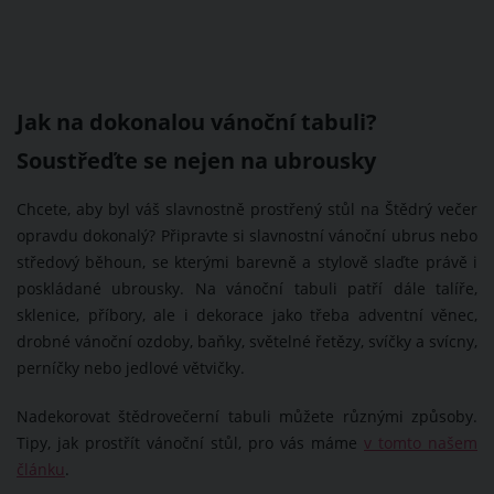
Jak na dokonalou vánoční tabuli?
Soustřeďte se nejen na ubrousky
Chcete, aby byl váš slavnostně prostřený stůl na Štědrý večer
opravdu dokonalý? Připravte si slavnostní vánoční ubrus nebo
středový běhoun, se kterými barevně a stylově slaďte právě i
poskládané ubrousky. Na vánoční tabuli patří dále talíře,
sklenice, příbory, ale i dekorace jako třeba adventní věnec,
drobné vánoční ozdoby, baňky, světelné řetězy, svíčky a svícny,
perníčky nebo jedlové větvičky.
Nadekorovat štědrovečerní tabuli můžete různými způsoby.
Tipy, jak prostřít vánoční stůl, pro vás máme
v tomto našem
článku
.