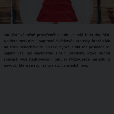
Součástí vánočně prostřeného stolu je celá řada doplňků.
Najdete mezi nimi i papírové či látkové ubrousky, které však
na stole nenechávejte jen tak, nýbrž je vkusně poskládejte.
Zajímá vás, jak slavnostně složit ubrousky, které budou
součástí vaší štědrovečerní tabule? Vyzkoušejte následující
návody, které se stojí za to naučit s předstihem.