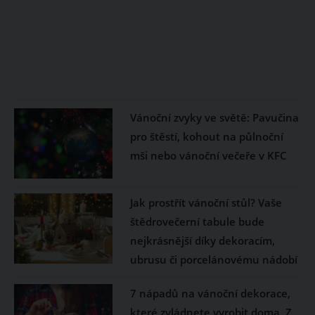
Vánoční zvyky ve světě: Pavučina
pro štěstí, kohout na půlnoční
mši nebo vánoční večeře v KFC
Jak prostřít vánoční stůl? Vaše
štědrovečerní tabule bude
nejkrásnější díky dekoracím,
ubrusu či porcelánovému nádobí
7 nápadů na vánoční dekorace,
které zvládnete vyrobit doma. Z