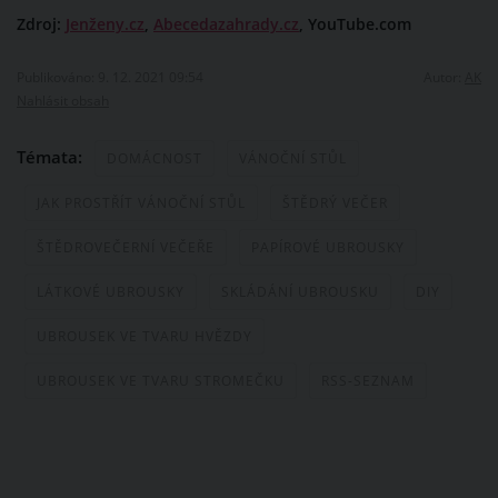
Zdroj:
Jenženy.cz
,
Abecedazahrady.cz
, YouTube.com
Publikováno: 9. 12. 2021 09:54
Autor:
AK
Nahlásit obsah
Témata:
DOMÁCNOST
VÁNOČNÍ STŮL
JAK PROSTŘÍT VÁNOČNÍ STŮL
ŠTĚDRÝ VEČER
ŠTĚDROVEČERNÍ VEČEŘE
PAPÍROVÉ UBROUSKY
LÁTKOVÉ UBROUSKY
SKLÁDÁNÍ UBROUSKU
DIY
UBROUSEK VE TVARU HVĚZDY
UBROUSEK VE TVARU STROMEČKU
RSS-SEZNAM