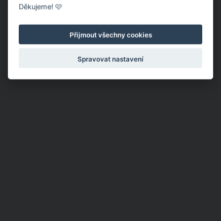
dáte přednost tomuto skládání vánočních ubrousků, jistě
Děkujeme! 🩷
budete souhlasit s tím, že v jednoduchosti je krása.
Přijmout všechny cookies
Spravovat nastavení