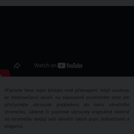
Připravte letos svým blízkým milé překvapení. Když usednou
ke štědrovečerní večeři, na slavnostně prostřeném stole jim
přichystejte ubrousek poskládaný do tvaru vánočního
stromečku. Látkové či papírové ubrousky originálně složené
do stromečku dodají vaší vánoční tabuli punc jedinečnosti a
elegance.