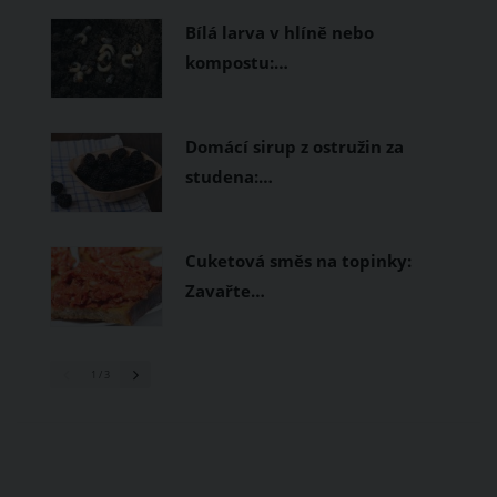
Bílá larva v hlíně nebo
kompostu:…
Domácí sirup z ostružin za
studena:…
Cuketová směs na topinky:
Zavařte…
1
/ 3