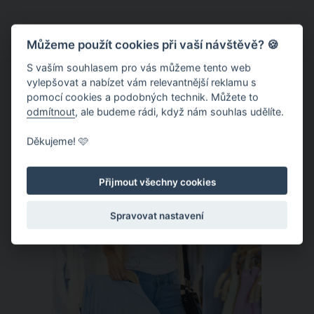
netradiční jméno vybrali pro svou
holčičku manželé Crossovi z anglického
Bedforshire, kteří se inspirovali přímo
Můžeme použít cookies při vaší návštěvě? 🍪
lockdownem. Jejich holčička tak
S vaším souhlasem pro vás můžeme tento web
dostala tematické jméno Lockie. Co na
vylepšovat a nabízet vám relevantnější reklamu s
pomocí cookies a podobných technik. Můžete to
toto netradiční jméno říkáte?
odmítnout
, ale budeme rádi, když nám souhlas udělíte.
Děkujeme! 🩷
ČLÁNEK
Přijmout všechny cookies
Spravovat nastavení