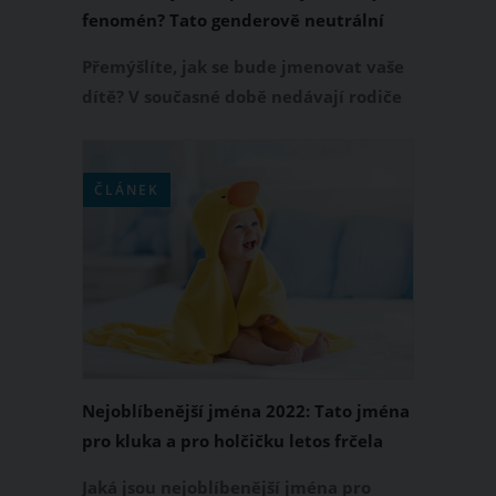
fenomén? Tato genderově neutrální
jména jsou populární v USA
Přemýšlíte, jak se bude jmenovat vaše
dítě? V současné době nedávají rodiče
svým dětem pouze ryze chlapecká
jména, nebo ryze dívčí jména. Často se
rozhodnou pro genderově neutrální
ČLÁNEK
jména. Hledáte inspiraci? Přinášíme
žebříček dvacítky nejoblíbenějších
genderově neutrálních jmen a také
nebinárních jmen, kterými rodiče
pojmenovávají své děti v USA.
Nejoblíbenější jména 2022: Tato jména
pro kluka a pro holčičku letos frčela
nejvíc
Jaká jsou nejoblíbenější jména pro