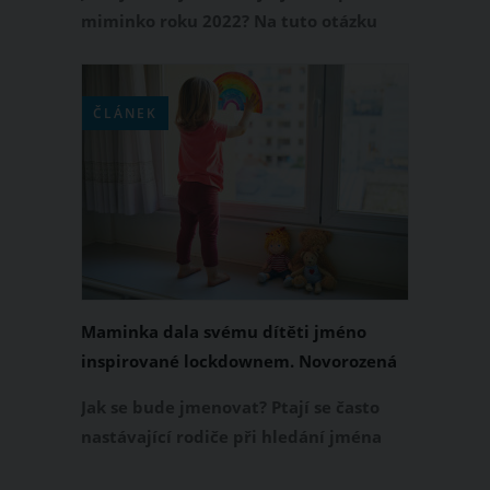
miminko roku 2022? Na tuto otázku
odpověděl web Babycenter.com, který
sesbíral data od statisíců rodičů z
celého světa a zveřejnil statistiku
ČLÁNEK
nejoblíbenějších jmen pro holčičku a
pro kluka. Která jména pro miminko
tedy letos letěla ve světě nejvíc?
Maminka dala svému dítěti jméno
inspirované lockdownem. Novorozená
holčička se jmenuje Lockie
Jak se bude jmenovat? Ptají se často
nastávající rodiče při hledání jména
pro jejich nenarozené miminko. Velmi