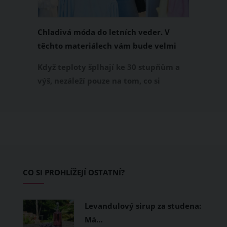
Chladivá móda do letních veder. V
těchto materiálech vám bude velmi
příjemně
Když teploty šplhají ke 30 stupňům a
výš, nezáleží pouze na tom, co si
obléknete, ale také z čeho je oblečení
ušité. Některé materiály totiž zadržují
teplo a pot, jiné naopak nechají
pokožku dýchat a pomohou vám
zvládnout i opravdu horké dny.
Základem letního šatníku by proto
CO SI PROHLÍŽEJÍ OSTATNÍ?
měly být přírodní nebo funkční
prodyšné tkaniny a volnější střihy.
Levandulový sirup za studena:
Má…