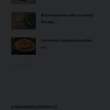
Rozmarýnová voda na vlasy:
Recept,…
Zavařená cuketová omáčka
na…
1
/ 3
O MAGAZÍNU JENŽENY.CZ