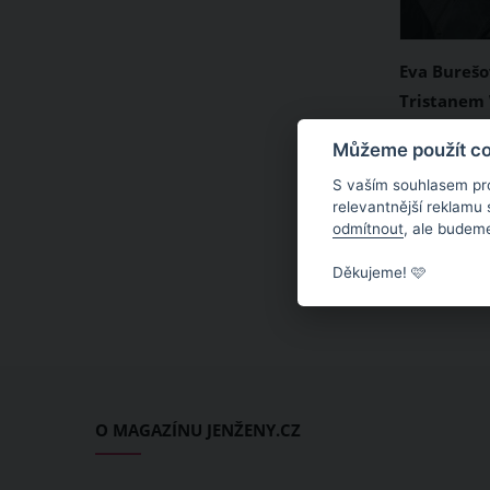
Eva Burešo
Tristanem
Kritikům 
Herečka a 
Můžeme použít coo
napsala os
přivedla v 
S vaším souhlasem pr
svět syna T
relevantnější reklamu
odmítnout
, ale budeme
novorozen
kterého po
Děkujeme! 🩷
snoubenci P
tato šťast
doma. Novo
seznámil s
přivítanou
O MAGAZÍNU JENŽENY.CZ
pestrobare