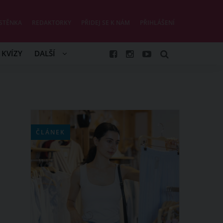
STĚNKA
REDAKTORKY
PŘIDEJ SE K NÁM
PŘIHLÁŠENÍ
KVÍZY
DALŠÍ
ČLÁNEK