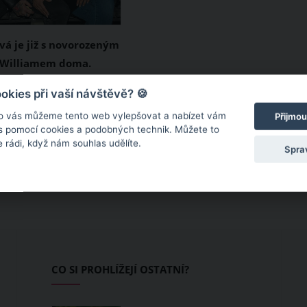
vá je již s novorozeným
 Williamem doma.
výběru synova jména
zpěvačka Eva Burešová
kies při vaší návštěvě? 🍪
trý vzkaz
pondělí 15. srpna na
o vás můžeme tento web vylepšovat a nabízet vám
Přijmou
ristana Williama. S
 s pomocí cookies a podobných technik. Můžete to
 rádi, když nám souhlas udělíte.
ým chlapečkem,
Spra
rodila svému
řemku Forejtovi, je již
ná maminka z porodnice
rozený Tristan se
e svými nejbližšími a na
 dostal sadu
CO SI PROHLÍŽEJÍ OSTATNÍ?
vných balonků.