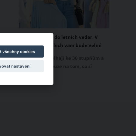
Chladivá móda do letních veder. V
těchto materiálech vám bude velmi
t všechny cookies
příjemně
Když teploty šplhají ke 30 stupňům a
výš, nezáleží pouze na tom, co si
vovat nastavení
obléknete, ale také z čeho je oblečení
ušité. Některé materiály totiž zadržují
teplo a pot, jiné naopak nechají
pokožku dýchat a pomohou vám
zvládnout i opravdu horké dny.
Základem letního šatníku by proto
měly být přírodní nebo funkční
prodyšné tkaniny a volnější střihy.