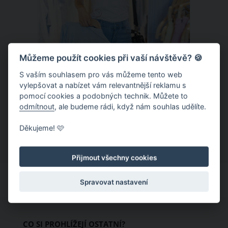
Můžeme použít cookies při vaší návštěvě? 🍪
S vaším souhlasem pro vás můžeme tento web
Chladivá móda do letních veder. V
vylepšovat a nabízet vám relevantnější reklamu s
pomocí cookies a podobných technik. Můžete to
těchto materiálech vám bude velmi
odmítnout
, ale budeme rádi, když nám souhlas udělíte.
příjemně
Když teploty šplhají ke 30 stupňům a
Děkujeme! 🩷
výš, nezáleží pouze na tom, co si
obléknete, ale také z čeho je oblečení
Přijmout všechny cookies
ušité. Některé materiály totiž zadržují
teplo a pot, jiné naopak nechají
Spravovat nastavení
pokožku dýchat a pomohou vám
zvládnout i opravdu horké dny.
Základem letního šatníku by proto
CO SI PROHLÍŽEJÍ OSTATNÍ?