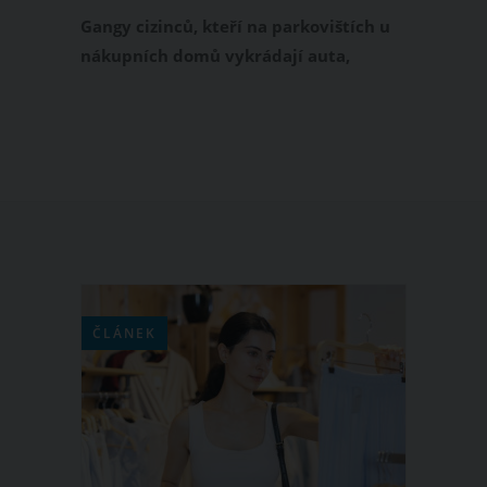
Praha hlásí desítky vykradených aut
Gangy cizinců, kteří na parkovištích u
nákupních domů vykrádají auta,
používají novou technickou fintu. Na
pomoc si konkrétně berou rušičku
signálu zamykání. Když ji použijí,
můžete mít pocit, že jste dálkovým
ovládáním zamkli své auto, ale opak je
pravdou. Jenom v Praze policisté
aktuálně řeší desítky případů
vykradených aut právě tímto
způsobem.
ČLÁNEK