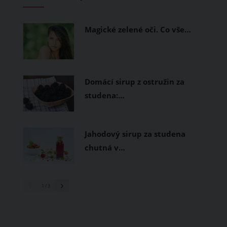
měly být přírodní nebo funkční
prodyšné tkaniny a volnější střihy.
Magické zelené oči. Co vše…
Domácí sirup z ostružin za
studena:…
Jahodový sirup za studena
chutná v…
1
/ 3