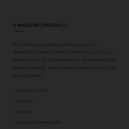
O MAGAZÍNU JENŽENY.CZ
Internetový magazín JenŽeny.cz je první,
skutečně komunitní web influencer pro ženy na
českém trhu. Na jeho obsahu se aktivně podílejí i
samotní čtenáři. Denně web navštíví více než 200
tisíc uživatelů.
PODMÍNKY UŽITÍ
PRESSKIT
INZERCE
KONTAKTNÍ FORMULÁŘ