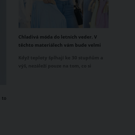
Chladivá móda do letních veder. V
těchto materiálech vám bude velmi
příjemně
Když teploty šplhají ke 30 stupňům a
výš, nezáleží pouze na tom, co si
obléknete, ale také z čeho je oblečení
ušité. Některé materiály totiž zadržují
teplo a pot, jiné naopak nechají
 to
pokožku dýchat a pomohou vám
zvládnout i opravdu horké dny.
Základem letního šatníku by proto
měly být přírodní nebo funkční
prodyšné tkaniny a volnější střihy.