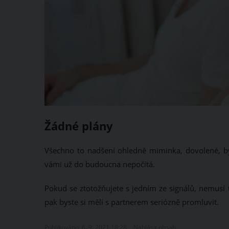
Žádné plány
Všechno to nadšení ohledně miminka, dovolené, b
vámi už do budoucna nepočítá.
Pokud se ztotožňujete s jedním ze signálů, nemusí
pak byste si měli s partnerem seriózně promluvit.
Publikováno: 6. 9. 2021 18:28
Nahlásit obsah