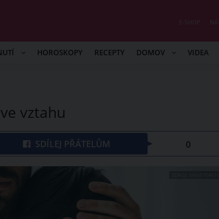
E-SHOP
NÁ
NUTÍ
HOROSKOPY
RECEPTY
DOMOV
VIDEA
e ve vztahu
SDÍLEJ PŘÁTELŮM
0
ZDROJ: SHUTTERST