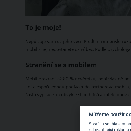
To je moje!
Nepůjčuje vám už jeho věci. Předtím mu přišlo rozt
mobil z něj nedostanete už vůbec. Podle psychologa A
Stranění se s mobilem
Mobil prozradí až 80 % nevěrníků, není vlastně an
lidí alespoň jednou podívala do partnerova mobilu,
často vypisuje, neobvykle si ho hlídá a zatelefonova
Můžeme použít coo
S vaším souhlasem pr
relevantnější reklamu