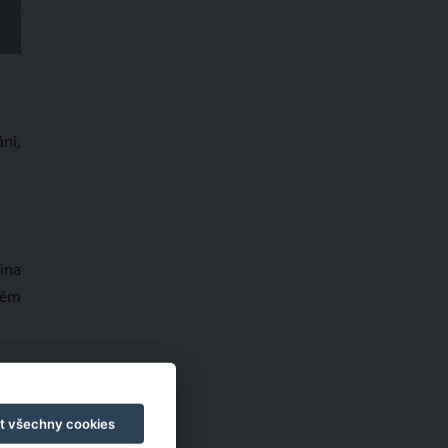
ní,
ina
něm
t všechny cookies