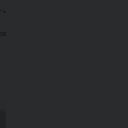
šek
OCK