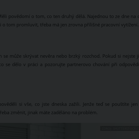
i. Měli povědomí o tom, co ten druhý dělá. Najednou to ze dne na
i o tom promluvit, třeba má jen zrovna přílišné pracovní vytížení.
se může skrývat nevěra nebo brzký rozchod. Pokud si nejste jis
co se dělo v práci a pozorujte partnerovo chování při odpovědí
pověděli si vše, co jste dneska zažili. Jenže teď se pouštíte je
třeba změnit, jinak máte zaděláno na problém.
ZDROJ: SHUTTERSTOCK.