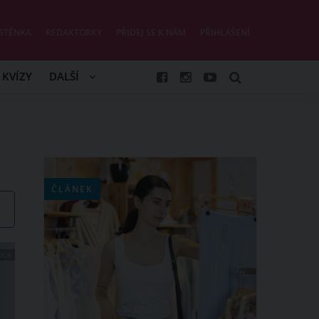
STĚNKA
REDAKTORKY
PŘIDEJ SE K NÁM
PŘIHLÁŠENÍ
KVÍZY
DALŠÍ
ČLÁNEK
OCK