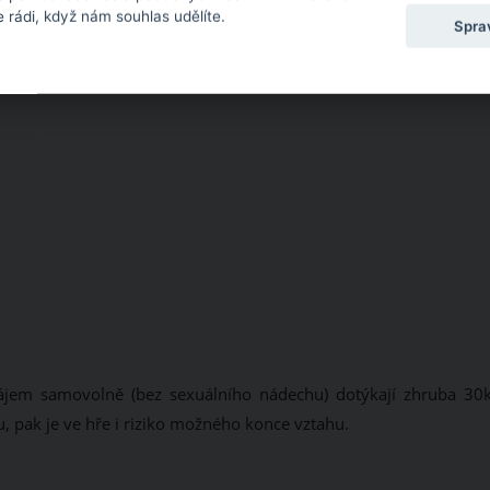
 rádi, když nám souhlas udělíte.
Spra
zájem samovolně (bez sexuálního nádechu) dotýkají zhruba 30k
, pak je ve hře i riziko možného konce vztahu.