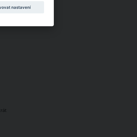
vovat nastavení
rát