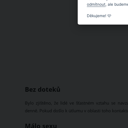
odmítnout
, ale budeme
Děkujeme! 🩷
Bez doteků
Bylo zjištěno, že lidé ve šťastném vztahu se nav
denně. Pokud došlo k útlumu v oblasti toho kontaktu
Málo sexu