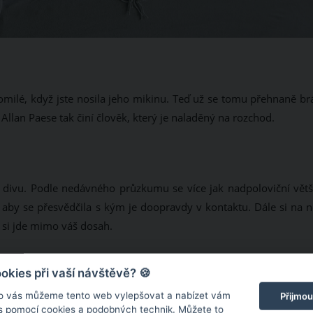
omilé, když jste nosila jeho mikinu. Teď už se tomu přehnaně brá
llan Paese tak činí člověk, který je naladěný na rozchod.
i divu. Podle nedávného průzkumu se více jak nadpoloviční větš
 aby se přesvědčila s kým je doopravdy v kontaktu. Dále si na 
t si jde mimo váš dosah.
kies při vaší návštěvě? 🍪
o vás můžeme tento web vylepšovat a nabízet vám
Přijmou
 s pomocí cookies a podobných technik. Můžete to