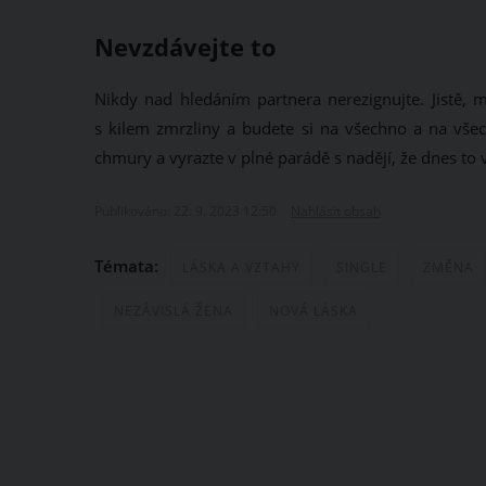
Nevzdávejte to
Nikdy nad hledáním partnera nerezignujte. Jistě,
s kilem zmrzliny a budete si na všechno a na všech
chmury a vyrazte v plné parádě s nadějí, že dnes to 
Publikováno: 22. 9. 2023 12:50
Nahlásit obsah
Témata:
LÁSKA A VZTAHY
SINGLE
ZMĚNA
NEZÁVISLÁ ŽENA
NOVÁ LÁSKA