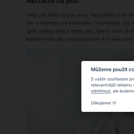
Netlačte na pilu
I když jste třeba dlouho sama, nepouštějte se jen 
tom a neproste své kamarádky či kamarády, aby v
spíše opačný efekt a místo ženy, kterou muži obdivu
každém kroku jako smyslů zbavené. A to vám rozhodn
Můžeme použít coo
S vaším souhlasem pr
relevantnější reklamu
odmítnout
, ale budeme
Děkujeme! 🩷