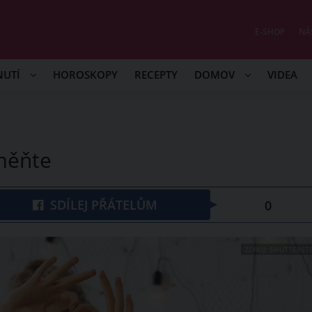
E-SHOP
NÁ
NUTÍ
HOROSKOPY
RECEPTY
DOMOV
VIDEA
změňte
SDÍLEJ PŘÁTELŮM
0
ZDROJ: SHUTTERST