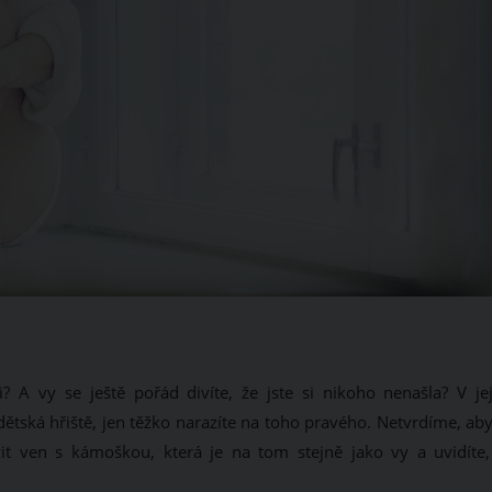
? A vy se ještě pořád divíte, že jste si nikoho nenašla? V jej
ětská hřiště, jen těžko narazíte na toho pravého. Netvrdíme, aby
it ven s kámoškou, která je na tom stejně jako vy a uvidíte,