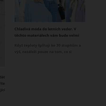
Chladivá móda do letních veder. V
těchto materiálech vám bude velmi
příjemně
Když teploty šplhají ke 30 stupňům a
výš, nezáleží pouze na tom, co si
obléknete, ale také z čeho je oblečení
ušité. Některé materiály totiž zadržují
teplo a pot, jiné naopak nechají
dát
pokožku dýchat a pomohou vám
íte
zvládnout i opravdu horké dny.
ící
Základem letního šatníku by proto
měly být přírodní nebo funkční
prodyšné tkaniny a volnější střihy.