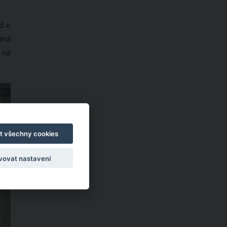
d o
 má
í na
OCK
t všechny cookies
vovat nastavení