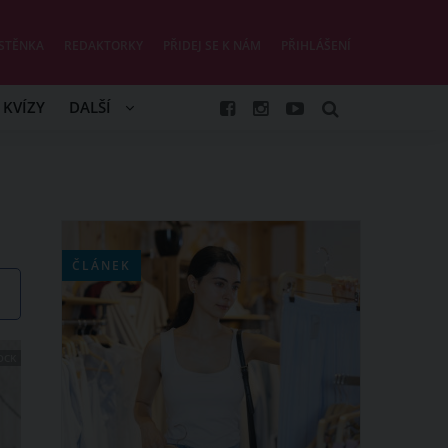
STĚNKA
REDAKTORKY
PŘIDEJ SE K NÁM
PŘIHLÁŠENÍ
KVÍZY
DALŠÍ
ČLÁNEK
OCK