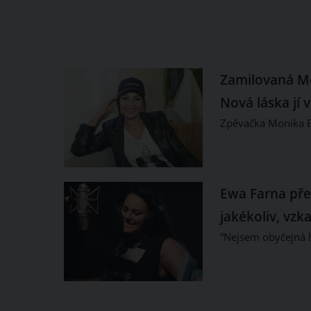
Zamilovaná Mo
Nová láska jí 
Zpěvačka Monika B
Ewa Farna před
jakékoliv, vz
“Nejsem obyčejná h