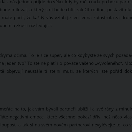
dá z nás jednou přijde do věku, kdy by měla ráda po boku partne
ude milovat, a který s ní bude chtít založit rodinu, postavit dů
 máte pocit, že každý váš vztah je jen jedna katastrofa za druh
upem a zkusit následující:
odrýma očima. To je sice super, ale co kdybyste ze svých požada
 na jeden typ? To stejné platí i o povaze vašeho „vyvoleného“. M
 objevují neustále ti stejní muži, ze kterých jste pořád dok
eňte na to, jak vám bývalí partneři ublížili a své rány z minulo
láte negativní emoce, které všechno pokazí dřív, než něco vlas
á hloupost, a tak si na svém novém partnerovi nevylévejte to, co