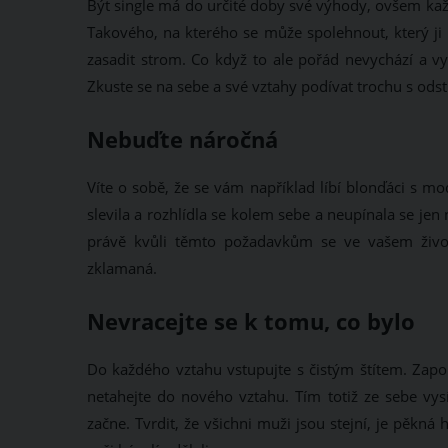
Být single má do určité doby své výhody, ovšem kaž
Takového, na kterého se může spolehnout, který ji b
zasadit strom. Co když to ale pořád nevychází a vy
Zkuste se na sebe a své vztahy podívat trochu s odst
Nebuďte náročná
Víte o sobě, že se vám například líbí blonďáci s m
slevila a rozhlídla se kolem sebe a neupínala se jen
právě kvůli těmto požadavkům se ve vašem životě
zklamaná.
Nevracejte se k tomu, co bylo
Do každého vztahu vstupujte s čistým štítem. Zapom
netahejte do nového vztahu. Tím totiž ze sebe vysí
začne. Tvrdit, že všichni muži jsou stejní, je pěkn