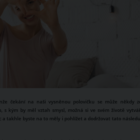
Jenže čekání na naši vysněnou polovičku se může někdy z
o, s kým by měl vztah smysl, možná si ve svém životě vytvář
 a takhle byste na to měly i pohlížet a dodržovat tato následuj