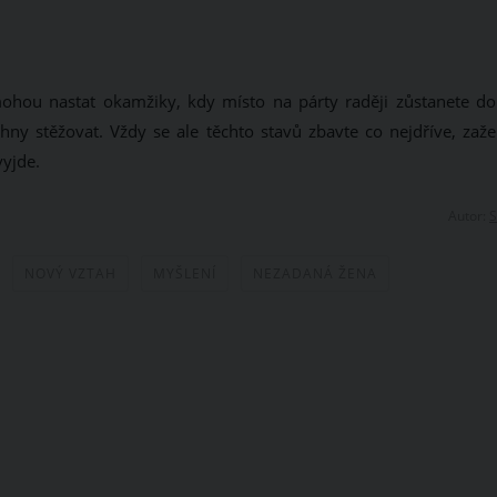
 mohou nastat okamžiky, kdy místo na párty raději zůstanete d
ny stěžovat. Vždy se ale těchto stavů zbavte co nejdříve, zaže
vyjde.
Autor:
S
NOVÝ VZTAH
MYŠLENÍ
NEZADANÁ ŽENA