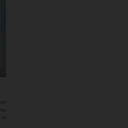
ich
ste
 že