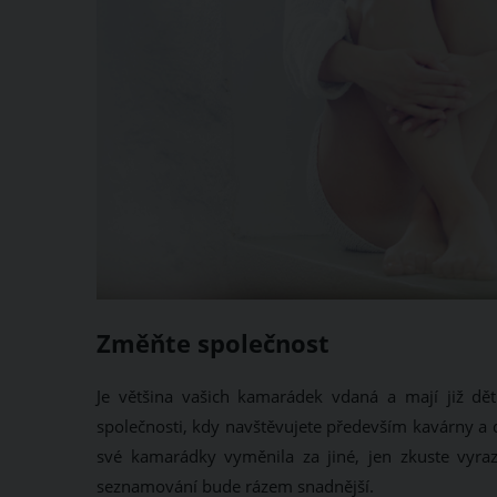
Změňte společnost
Je většina vašich kamarádek vdaná a mají již děti
společnosti, kdy navštěvujete především kavárny a d
své kamarádky vyměnila za jiné, jen zkuste vyraz
seznamování bude rázem snadnější.