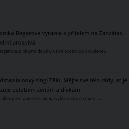
nika Bagárová vyrazila s přítelem na Zanzibar.
velmi prospívá
agárová si plnými doušky užívá exotickou dovolenou…
stavila nový singl Tělo. Mějte své tělo rády, ať je
kazuje ostatním ženám a dívkám
olka, jsem obyčejná žena, zvyklá na to, co mám i…