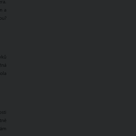
ra.
m a
ou?
vků
ožná
ola
sti
tně
 vám