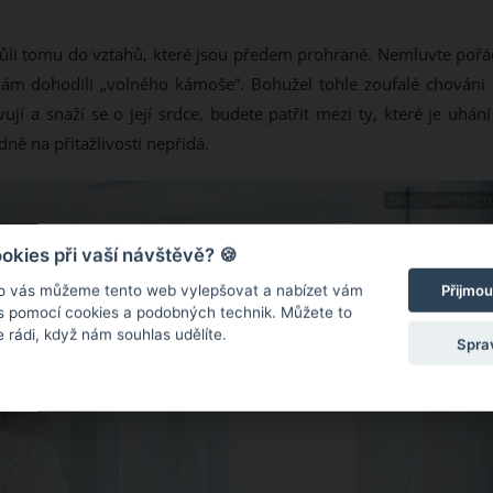
kvůli tomu do vztahů, které jsou předem prohrané. Nemluvte pořá
ám dohodili „volného kámoše“. Bohužel tohle zoufalé chování
jí a snaží se o její srdce, budete patřit mezi ty, které je uhán
ě na přitažlivosti nepřidá.
ZDROJ: SHUTTERST
kies při vaší návštěvě? 🍪
o vás můžeme tento web vylepšovat a nabízet vám
Přijmou
 s pomocí cookies a podobných technik. Můžete to
 rádi, když nám souhlas udělíte.
Spra