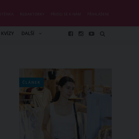
STĚNKA
REDAKTORKY
PŘIDEJ SE K NÁM
PŘIHLÁŠENÍ
KVÍZY
DALŠÍ
ČLÁNEK