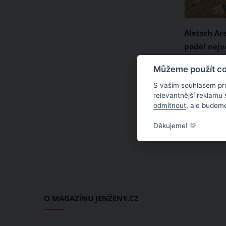
Aletsch Are
podél nejv
ledovce
Aletsch Are
Můžeme použít coo
nacházejíc
S vaším souhlasem pr
kantonu Wa
relevantnější reklamu
odmítnout
, ale budeme
největšího
Aletsch Gle
Děkujeme! 🩷
dlouhý přes
Světového 
Pohled na 
velká mon
vy se tu z
O MAGAZÍNU JENŽENY.CZ
lanovkou, 