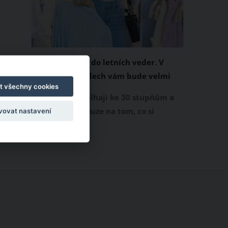
Chladivá móda do letních veder. V
těchto materiálech vám bude velmi
t všechny cookies
příjemně
Když teploty šplhají ke 30 stupňům a
výš, nezáleží pouze na tom, co si
vovat nastavení
obléknete, ale také z čeho je oblečení
ušité. Některé materiály totiž zadržují
teplo a pot, jiné naopak nechají
pokožku dýchat a pomohou vám
zvládnout i opravdu horké dny.
Základem letního šatníku by proto
měly být přírodní nebo funkční
prodyšné tkaniny a volnější střihy.