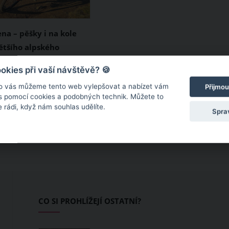
na – pěšky i na kole
ětšího alpského
na je rozsáhlý areál
kies při vaší návštěvě? 🍪
í se ve švýcarském
o vás můžeme tento web vylepšovat a nabízet vám
Přijmou
llis přímo podél
 s pomocí cookies a podobných technik. Můžete to
 rádi, když nám souhlas udělíte.
 alpského ledovce
Spra
tscheru, který je
 20 km a je součástí i
dědictví UNESCO.
tento ledovec je jedna
umentální podívaná a
a ní můžete vydat pěšky,
CO SI PROHLÍŽEJÍ OSTATNÍ?
nebo klidně na kole.