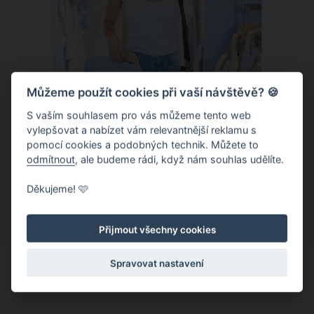
Můžeme použít cookies při vaší návštěvě? 🍪
S vaším souhlasem pro vás můžeme tento web
vylepšovat a nabízet vám relevantnější reklamu s
Chladivá móda do letních veder. V
pomocí cookies a podobných technik. Můžete to
těchto materiálech vám bude velmi
odmítnout
, ale budeme rádi, když nám souhlas udělíte.
příjemně
Když teploty šplhají ke 30 stupňům a
Děkujeme! 🩷
výš, nezáleží pouze na tom, co si
obléknete, ale také z čeho je oblečení
Přijmout všechny cookies
ušité. Některé materiály totiž zadržují
teplo a pot, jiné naopak nechají
Spravovat nastavení
pokožku dýchat a pomohou vám
zvládnout i opravdu horké dny.