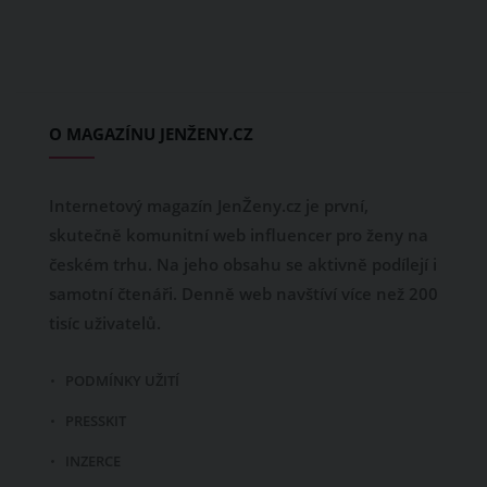
O MAGAZÍNU JENŽENY.CZ
Internetový magazín JenŽeny.cz je první,
skutečně komunitní web influencer pro ženy na
českém trhu. Na jeho obsahu se aktivně podílejí i
samotní čtenáři. Denně web navštíví více než 200
tisíc uživatelů.
PODMÍNKY UŽITÍ
PRESSKIT
INZERCE