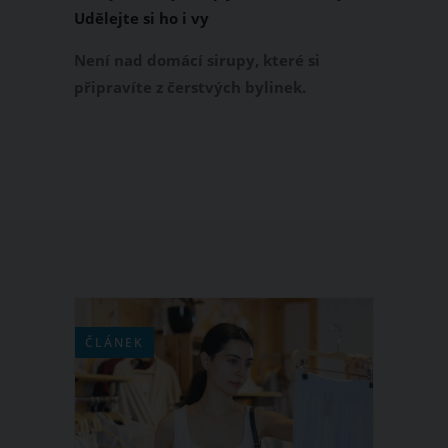
Udělejte si ho i vy
Není nad domácí sirupy, které si
připravíte z čerstvých bylinek.
Obzvlášť si zamilujete hustý mátový
sirup, který je chutný i osvěžující.
Přinášíme recept na nejlepší mátový
sirup, který si vychutnáte ředěný
vodou, v letních limonádách i
koktejlech.
ČLÁNEK