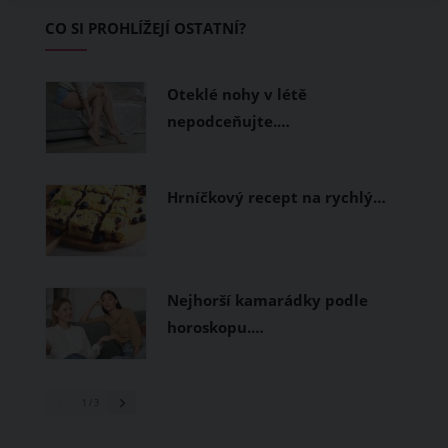
Základem letního šatníku by proto
CO SI PROHLÍŽEJÍ OSTATNÍ?
měly být přírodní nebo funkční
prodyšné tkaniny a volnější střihy.
Oteklé nohy v létě
nepodceňujte.…
Hrníčkový recept na rychlý…
Nejhorší kamarádky podle
horoskopu.…
1
/ 3