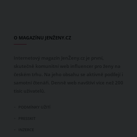
O MAGAZÍNU JENŽENY.CZ
Internetový magazín JenŽeny.cz je první,
skutečně komunitní web influencer pro ženy na
českém trhu. Na jeho obsahu se aktivně podílejí i
samotní čtenáři. Denně web navštíví více než 200
tisíc uživatelů.
PODMÍNKY UŽITÍ
PRESSKIT
INZERCE