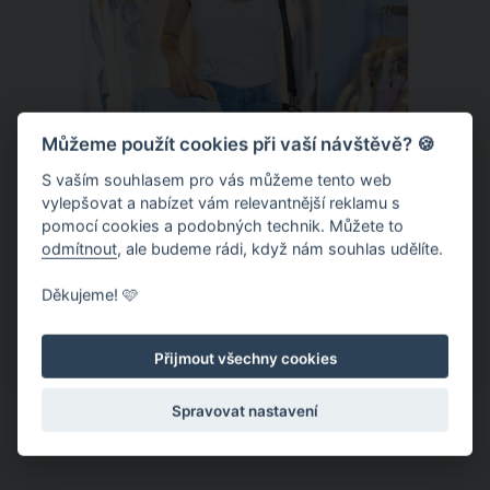
Můžeme použít cookies při vaší návštěvě? 🍪
S vaším souhlasem pro vás můžeme tento web
vylepšovat a nabízet vám relevantnější reklamu s
Chladivá móda do letních veder. V
pomocí cookies a podobných technik. Můžete to
těchto materiálech vám bude velmi
odmítnout
, ale budeme rádi, když nám souhlas udělíte.
příjemně
Když teploty šplhají ke 30 stupňům a
Děkujeme! 🩷
výš, nezáleží pouze na tom, co si
obléknete, ale také z čeho je oblečení
Přijmout všechny cookies
ušité. Některé materiály totiž zadržují
teplo a pot, jiné naopak nechají
Spravovat nastavení
pokožku dýchat a pomohou vám
zvládnout i opravdu horké dny.