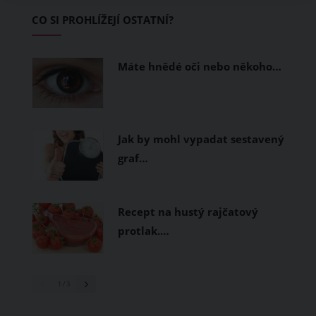
Základem letního šatníku by proto
CO SI PROHLÍŽEJÍ OSTATNÍ?
měly být přírodní nebo funkční
prodyšné tkaniny a volnější střihy.
Máte hnědé oči nebo někoho…
Jak by mohl vypadat sestavený
graf…
Recept na hustý rajčatový
protlak.…
1
/ 3