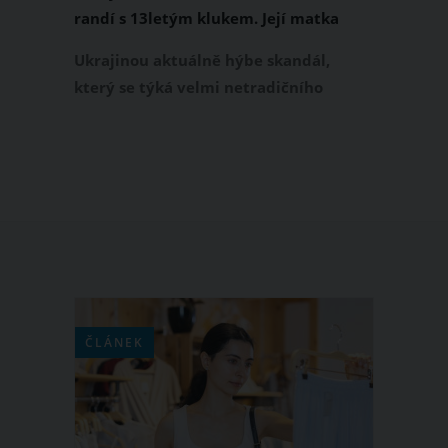
randí s 13letým klukem. Její matka
nemá nic proti
Ukrajinou aktuálně hýbe skandál,
který se týká velmi netradičního
vztahu mezi 8letou školačkou Milou
Makhanets a jejím 13letým partnerem.
Mila, která má na TikToku a
Instagramu miliony sledujících, se
netají tím, že má partnerský vztah se
vším všudy. Její matku, která své malé
holčičce jejího chlapce schvaluje,
momentálně vyšetřuje policie.
ČLÁNEK