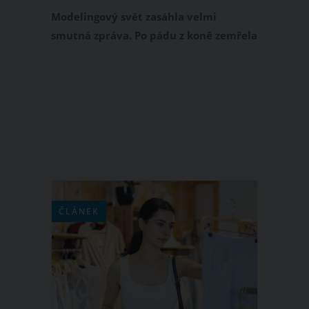
Modelingový svět zasáhla velmi
smutná zpráva. Po pádu z koně zemřela
australská modelka a finalistka Miss
Universe Sienna Weirová. Této krásné
dívce, která měla celý život před
sebou, bylo pouhých 23 let.
ČLÁNEK