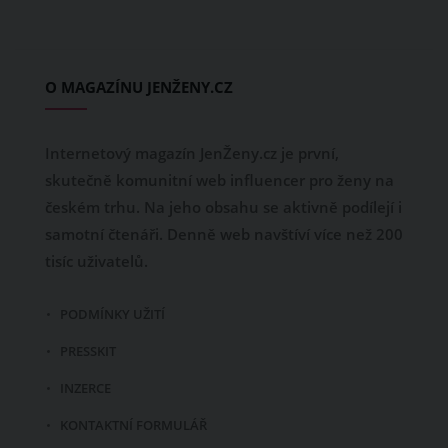
O MAGAZÍNU JENŽENY.CZ
Internetový magazín JenŽeny.cz je první,
skutečně komunitní web influencer pro ženy na
českém trhu. Na jeho obsahu se aktivně podílejí i
samotní čtenáři. Denně web navštíví více než 200
tisíc uživatelů.
PODMÍNKY UŽITÍ
PRESSKIT
INZERCE
KONTAKTNÍ FORMULÁŘ