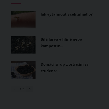
měly být přírodní nebo funkční
prodyšné tkaniny a volnější střihy.
Jak vytáhnout včelí žihadlo?…
Bílá larva v hlíně nebo
kompostu:…
Domácí sirup z ostružin za
studena:…
1
/ 3