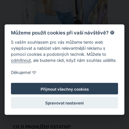
Můžeme použít cookies při vaší návštěvě? 🍪
S vaším souhlasem pro vás můžeme tento web
Chladivá móda do letních veder. V
vylepšovat a nabízet vám relevantnější reklamu s
pomocí cookies a podobných technik. Můžete to
těchto materiálech vám bude velmi
odmítnout
, ale budeme rádi, když nám souhlas udělíte.
příjemně
Když teploty šplhají ke 30 stupňům a
Děkujeme! 🩷
výš, nezáleží pouze na tom, co si
obléknete, ale také z čeho je oblečení
Přijmout všechny cookies
ušité. Některé materiály totiž zadržují
teplo a pot, jiné naopak nechají
Spravovat nastavení
pokožku dýchat a pomohou vám
zvládnout i opravdu horké dny.
Základem letního šatníku by proto
CO SI PROHLÍŽEJÍ OSTATNÍ?