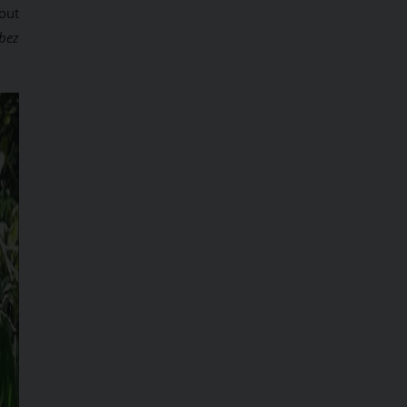
out
 bez
.CZ