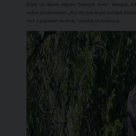
Brýle už dávno nejsou “nutným zlem”. Naopak, když
vašim přednostem.
„Pro mě jsou brýle součástí každ
nich v podstatě ani krok,”
usmívá se Krainová.