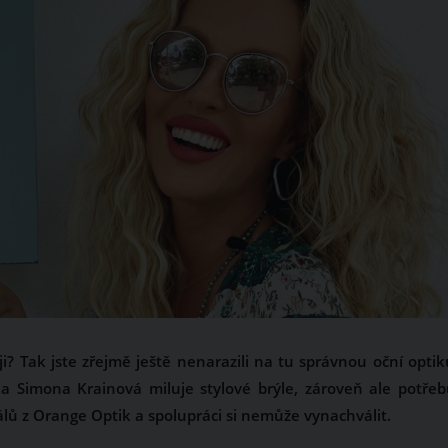
ji? Tak jste zřejmě ještě nenarazili na tu správnou oční optik
ka Simona Krainová miluje stylové brýle, zároveň ale potřeb
nálů z Orange Optik a spolupráci si nemůže vynachválit.