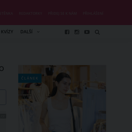
STĚNKA
REDAKTORKY
PŘIDEJ SE K NÁM
PŘIHLÁŠENÍ
KVÍZY
DALŠÍ
o
ČLÁNEK
.CZ