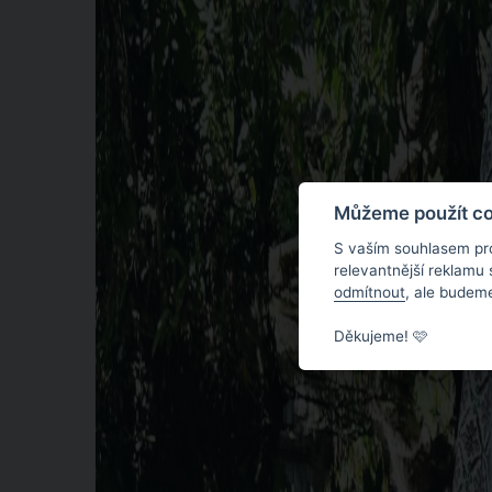
Můžeme použít coo
S vaším souhlasem pr
relevantnější reklamu
odmítnout
, ale budeme
Děkujeme! 🩷