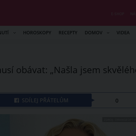
E-SHOP
NÁ
NUTÍ
HOROSKOPY
RECEPTY
DOMOV
VIDEA
usí obávat: „Našla jsem skvěléh
SDÍLEJ PŘÁTELŮM
0
ZDROJ: ORANGEOPTIK