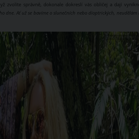
 zvolíte správně, dokonale dokreslí vás obličej a dají vynikn
ého dne. Ať už se bavíme o slunečních nebo dioptrických, neudělám
ZDROJ: ORANGEOPTIK