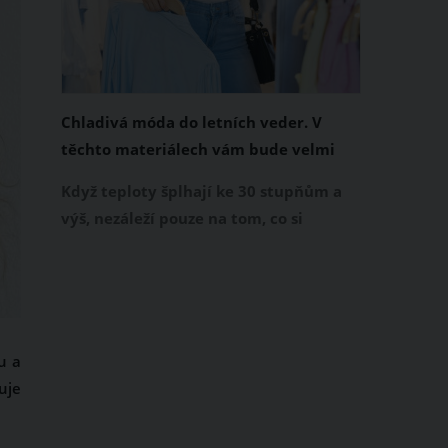
Chladivá móda do letních veder. V
těchto materiálech vám bude velmi
příjemně
Když teploty šplhají ke 30 stupňům a
výš, nezáleží pouze na tom, co si
obléknete, ale také z čeho je oblečení
ušité. Některé materiály totiž zadržují
teplo a pot, jiné naopak nechají
pokožku dýchat a pomohou vám
zvládnout i opravdu horké dny.
u a
Základem letního šatníku by proto
uje
měly být přírodní nebo funkční
prodyšné tkaniny a volnější střihy.