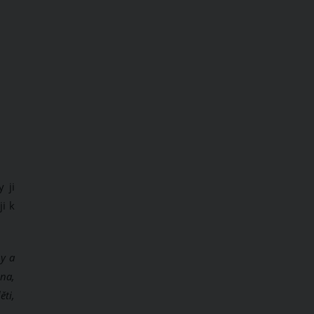
 ji
ji k
ny a
ána,
ěti,