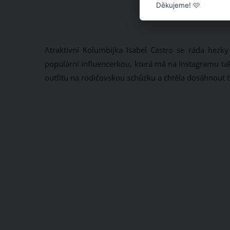
Děkujeme! 🩷
Atraktivní Kolumbijka Isabel Castro se ráda hezk
populární influencerkou, která má na Instagramu takřk
outfitu na rodičovskou schůzku a chtěla dosáhnout 