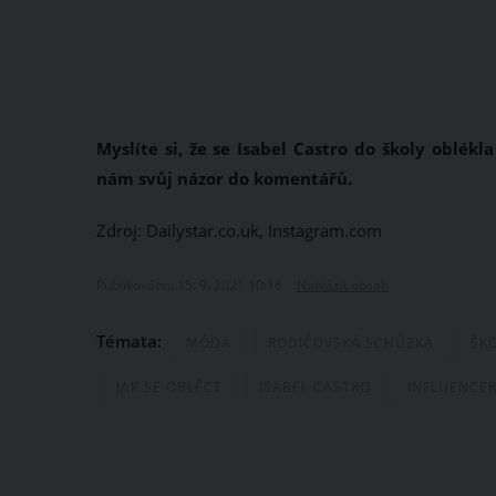
Myslíte si, že se Isabel Castro do školy oblék
nám svůj názor do komentářů.
Zdroj: Dailystar.co.uk, Instagram.com
Publikováno: 15. 9. 2021 10:16
Nahlásit obsah
Témata:
MÓDA
RODIČOVSKÁ SCHŮZKA
ŠK
JAK SE OBLÉCT
ISABEL CASTRO
INFLUENCE