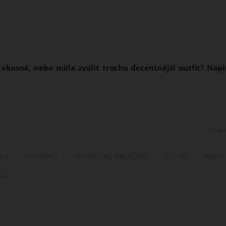
la vkusně, nebo měla zvolit trochu decentnější outfit? Napi
Autor
OLA
MAMINKA
NEVHODNÉ OBLEČENÍ
OUTFIT
MÓDA
RKA