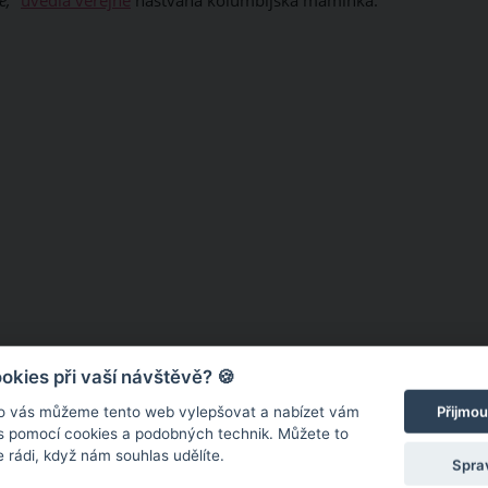
ě,”
uvedla veřejně
naštvaná kolumbijská maminka.
kies při vaší návštěvě? 🍪
o vás můžeme tento web vylepšovat a nabízet vám
Přijmou
 s pomocí cookies a podobných technik. Můžete to
 rádi, když nám souhlas udělíte.
Spra