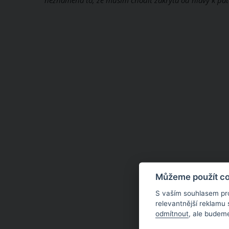
neznamená to, že musím chodit zakrytá od hlavy k pat
Můžeme použít coo
S vaším souhlasem pr
relevantnější reklamu
odmítnout
, ale budeme