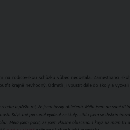
ní na rodičovskou schůzku vůbec nedostala. Zaměstnanci školy
 outfit krajně nevhodný. Odmítli ji vpustit dále do školy a vyzvali 
cadla a přišlo mi, že jsem hezky oblečená. Měla jsem na sobě dží
nosti. Když mě personál vykázal ze školy, cítila jsem se diskriminov
obu. Měla jsem pocit, že jsem vkusně oblečená. I když už mám tři d