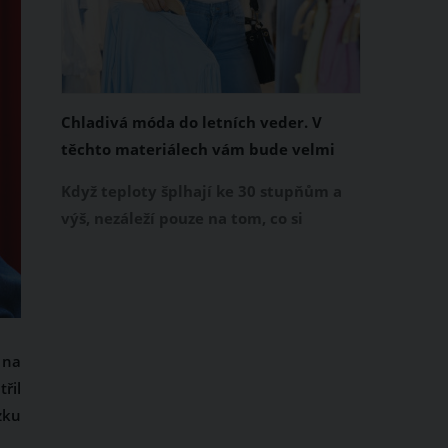
Chladivá móda do letních veder. V
těchto materiálech vám bude velmi
příjemně
Když teploty šplhají ke 30 stupňům a
výš, nezáleží pouze na tom, co si
obléknete, ale také z čeho je oblečení
ušité. Některé materiály totiž zadržují
teplo a pot, jiné naopak nechají
pokožku dýchat a pomohou vám
zvládnout i opravdu horké dny.
 na
Základem letního šatníku by proto
řil
měly být přírodní nebo funkční
zku
prodyšné tkaniny a volnější střihy.