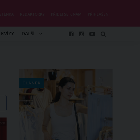
STĚNKA
REDAKTORKY
PŘIDEJ SE K NÁM
PŘIHLÁŠENÍ
KVÍZY
DALŠÍ
ČLÁNEK
OCK