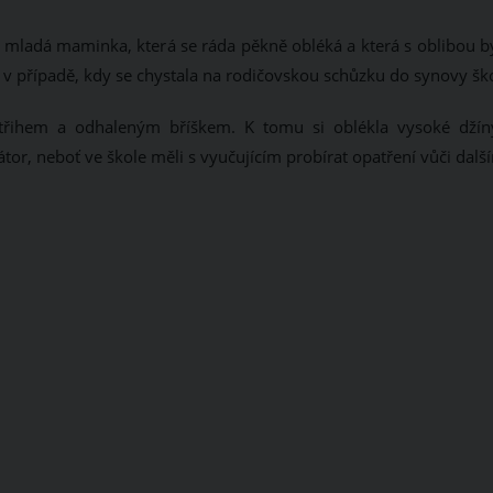
 mladá maminka, která se ráda pěkně obléká a která s oblibou b
i v případě, kdy se chystala na rodičovskou schůzku do synovy šk
střihem a odhaleným bříškem. K tomu si oblékla vysoké džín
tor, neboť ve škole měli s vyučujícím probírat opatření vůči dal