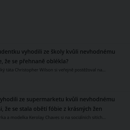
dentku vyhodili ze školy kvůli nevhodnému
te, že se přehnaně oblékla?
ý táta Christopher Wilson si veřejně postěžoval na…
vyhodili ze supermarketu kvůli nevhodnému
si, že se stala obětí fóbie z krásných žen
rka a modelka Kerolay Chaves si na sociálních sítích…