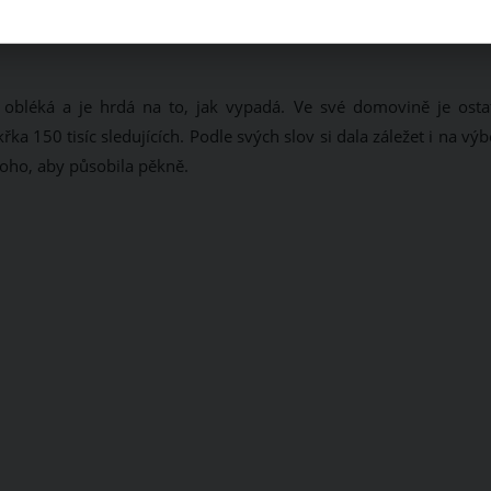
y obléká a je hrdá na to, jak vypadá. Ve své domovině je osta
a 150 tisíc sledujících. Podle svých slov si dala záležet i na vý
toho, aby působila pěkně.