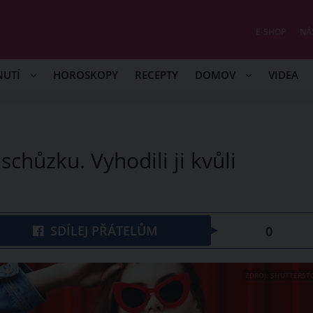
E-SHOP
NÁ
NUTÍ
HOROSKOPY
RECEPTY
DOMOV
VIDEA
chůzku. Vyhodili ji kvůli
SDÍLEJ PŘÁTELŮM
0
ZDROJ: SHUTTERST