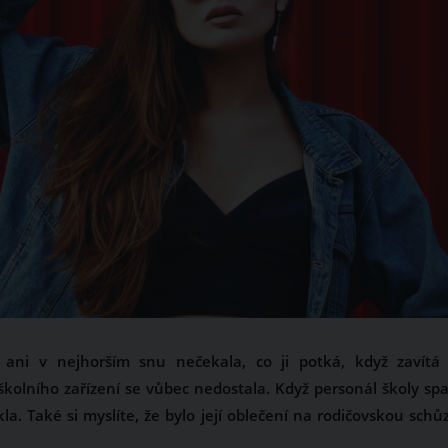
 ani v nejhorším snu nečekala, co ji potká, když zavítá
kolního zařízení se vůbec nedostala. Když personál školy spat
ékla. Také si myslíte, že bylo její oblečení na rodičovskou schů