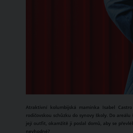
Atraktivní kolumbijská maminka Isabel Castro
rodičovskou schůzku do synovy školy. Do areálu š
její outfit, okamžitě ji poslal domů, aby se převl
nevhodné?