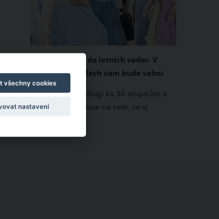
Chladivá móda do letních veder. V
těchto materiálech vám bude velmi
t všechny cookies
příjemně
Když teploty šplhají ke 30 stupňům a
výš, nezáleží pouze na tom, co si
vovat nastavení
obléknete, ale také z čeho je oblečení
ušité. Některé materiály totiž zadržují
teplo a pot, jiné naopak nechají
pokožku dýchat a pomohou vám
zvládnout i opravdu horké dny.
Základem letního šatníku by proto
měly být přírodní nebo funkční
prodyšné tkaniny a volnější střihy.