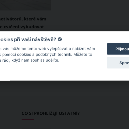
motivátorů, které vám
e cvičení vybudovat
i dobře známe prvotní
kies při vaší návštěvě? 🍪
dšení pro nové věci.
o vás můžeme tento web vylepšovat a nabízet vám
Přijmou
stává tehdy, když nám
 s pomocí cookies a podobných technik. Můžete to
 rádi, když nám souhlas udělíte.
bo si na ně už více
Spra
e čas, takže je
řestaneme dělat.
 stává i při cvičení.
CO SI PROHLÍŽEJÍ OSTATNÍ?