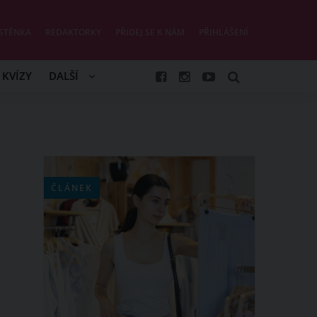
STĚNKA
REDAKTORKY
PŘIDEJ SE K NÁM
PŘIHLÁŠENÍ
KVÍZY
DALŠÍ
ČLÁNEK