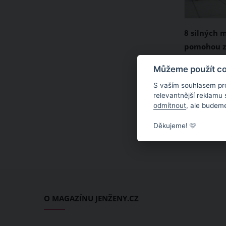
8 silných 
pomohou z
rutinu
Všichni as
Můžeme použít coo
zánět a na
S vaším souhlasem pr
Problém na
relevantnější reklamu
odmítnout
, ale budeme
zevšední ne
nenacházím
Děkujeme! 🩷
postupně p
Často se to
O MAGAZÍNU JENŽENY.CZ