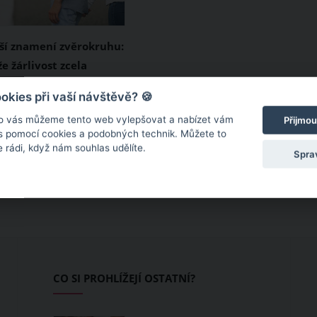
jší znamení zvěrokruhu:
e žárlivost zcela
e emoce, kterou zažil
kies při vaší návštěvě? 🍪
 z nás. Tato emoce je
o vás můžeme tento web vylepšovat a nabízet vám
Přijmou
ásky, přitažlivosti a
 s pomocí cookies a podobných technik. Můžete to
 rádi, když nám souhlas udělíte.
í. Některá hvězdná
Spra
k žárlí více, než je
 tedy patří k
jším znamením
, kvůli čemuž má v
ém či manželském
ustu problémů?
CO SI PROHLÍŽEJÍ OSTATNÍ?