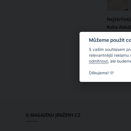
Nejžárlivě
Koho dokáž
pohltit?
Žárlivost j
Můžeme použít coo
snad každý
S vaším souhlasem pr
výsledkem l
relevantnější reklamu
odmítnout
, ale budeme
majetnictv
znamení vša
Děkujeme! 🩷
zdrávo. Kdo
nejžárlivě
zvěrokruhu
partnersk
životě spo
O MAGAZÍNU JENŽENY.CZ