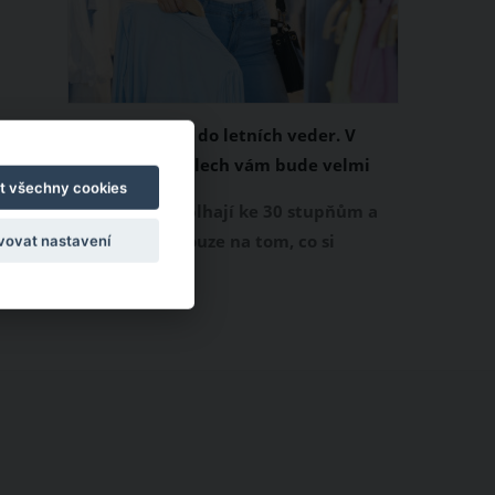
Chladivá móda do letních veder. V
těchto materiálech vám bude velmi
t všechny cookies
příjemně
Když teploty šplhají ke 30 stupňům a
výš, nezáleží pouze na tom, co si
vovat nastavení
obléknete, ale také z čeho je oblečení
ušité. Některé materiály totiž zadržují
teplo a pot, jiné naopak nechají
pokožku dýchat a pomohou vám
zvládnout i opravdu horké dny.
Základem letního šatníku by proto
měly být přírodní nebo funkční
prodyšné tkaniny a volnější střihy.