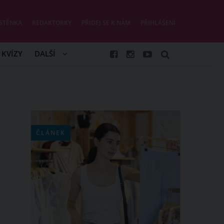
STĚNKA
REDAKTORKY
PŘIDEJ SE K NÁM
PŘIHLÁŠENÍ
KVÍZY
DALŠÍ
ČLÁNEK