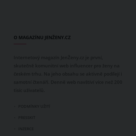
O MAGAZÍNU JENŽENY.CZ
Internetový magazín JenŽeny.cz je první,
skutečně komunitní web influencer pro ženy na
českém trhu. Na jeho obsahu se aktivně podílejí i
samotní čtenáři. Denně web navštíví více než 200
tisíc uživatelů.
PODMÍNKY UŽITÍ
PRESSKIT
INZERCE