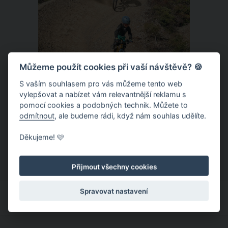
Můžeme použít cookies při vaší návštěvě? 🍪
S vaším souhlasem pro vás můžeme tento web
vylepšovat a nabízet vám relevantnější reklamu s
Donovaly – zbrusu nový slovenský
pomocí cookies a podobných technik. Můžete to
trailpark a dětský ráj k tomu
odmítnout
, ale budeme rádi, když nám souhlas udělíte.
Letní provoz na slovenských
Děkujeme! 🩷
Donovalech funguje už léta, nicméně
dosud cílil především na pěší a rodiny s
Přijmout všechny cookies
dětmi. Letos nově se Donovaly zapisují
také na dovolenkové seznamy bikerů,
Spravovat nastavení
protože tu vznikl zbrusu nový trailpark,
který svými flowtraily zaujme i