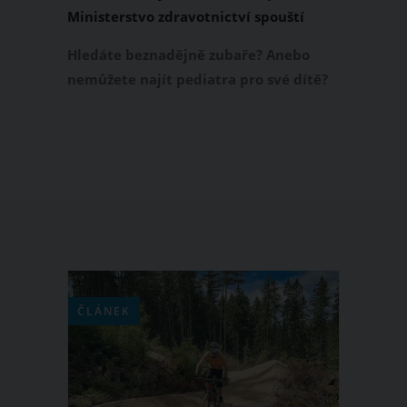
Ministerstvo zdravotnictví spouští
novou službu Nedostupná péče
Hledáte beznadějně zubaře? Anebo
nemůžete najít pediatra pro své dítě?
Ministerstvo zdravotnictví spustilo
elektronický formulář Nedostupná
péče, po jehož vyplnění by se již měly
dát věci samy do pohybu. Ministr
zdravotnictví Vlastimil Válek tvrdí, že
tato speciální webová stránka vám
pomůže s hledáním konkrétního
lékaře.
ČLÁNEK