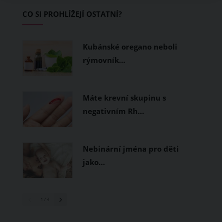
začínající jezdce.
CO SI PROHLÍŽEJÍ OSTATNÍ?
Kubánské oregano neboli
rýmovník…
Máte krevní skupinu s
negativním Rh…
Nebinární jména pro děti
jako…
1
/ 3