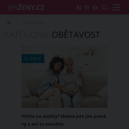
OBĚTAVOST
KATEGORIE
OBĚTAVOST
ČLÁNEK
Věříte na anděly? Možná jste jím právě
vy a ani to netušíte