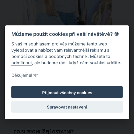
Můžeme použít cookies při vaší návštěvě? 🍪
S vaším souhlasem pro vás můžeme tento web
Chladivá móda do letních veder. V
vylepšovat a nabízet vám relevantnější reklamu s
pomocí cookies a podobných technik. Můžete to
těchto materiálech vám bude velmi
odmítnout
, ale budeme rádi, když nám souhlas udělíte.
příjemně
Když teploty šplhají ke 30 stupňům a
Děkujeme! 🩷
výš, nezáleží pouze na tom, co si
obléknete, ale také z čeho je oblečení
Přijmout všechny cookies
ušité. Některé materiály totiž zadržují
teplo a pot, jiné naopak nechají
Spravovat nastavení
pokožku dýchat a pomohou vám
zvládnout i opravdu horké dny.
Základem letního šatníku by proto
CO SI PROHLÍŽEJÍ OSTATNÍ?