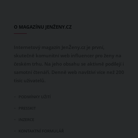
O MAGAZÍNU JENŽENY.CZ
Internetový magazín JenŽeny.cz je první,
skutečně komunitní web influencer pro ženy na
českém trhu. Na jeho obsahu se aktivně podílejí i
samotní čtenáři. Denně web navštíví více než 200
tisíc uživatelů.
PODMÍNKY UŽITÍ
PRESSKIT
INZERCE
KONTAKTNÍ FORMULÁŘ