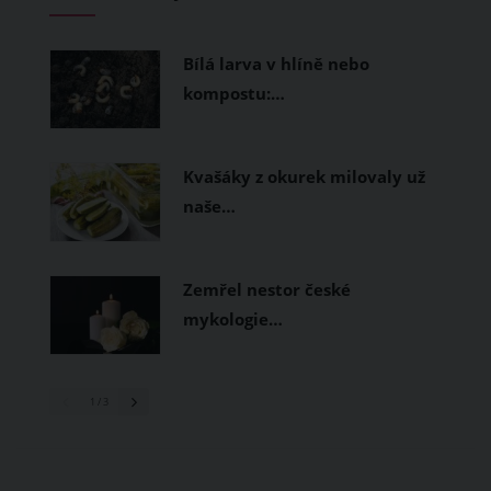
měly být přírodní nebo funkční
prodyšné tkaniny a volnější střihy.
Bílá larva v hlíně nebo
kompostu:…
Kvašáky z okurek milovaly už
naše…
Zemřel nestor české
mykologie…
1
/ 3