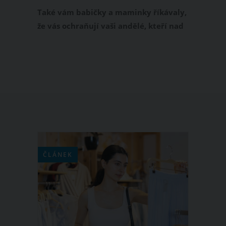
Také vám babičky a maminky říkávaly,
že vás ochraňují vaši andělé, kteří nad
vámi bdí a dohlížejí na vás? Určitě
všichni znáte známou modlitbu:
„Andělíčku, můj strážníčku…”. Ta
mnohé z nás provázela celé dětství. Jak
je to ale vlastně s anděly, jsou opravdu
mezi námi?
ČLÁNEK