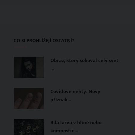
ušité. Některé materiály totiž zadržují
teplo a pot, jiné naopak nechají
pokožku dýchat a pomohou vám
zvládnout i opravdu horké dny.
Základem letního šatníku by proto
CO SI PROHLÍŽEJÍ OSTATNÍ?
měly být přírodní nebo funkční
prodyšné tkaniny a volnější střihy.
Obraz, který šokoval celý svět.
…
Covidové nehty: Nový
příznak…
Bílá larva v hlíně nebo
kompostu:…