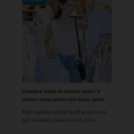
ČLÁNEK
Chladivá móda do letních veder. V
těchto materiálech vám bude velmi
příjemně
Když teploty šplhají ke 30 stupňům a
výš, nezáleží pouze na tom, co si
obléknete, ale také z čeho je oblečení