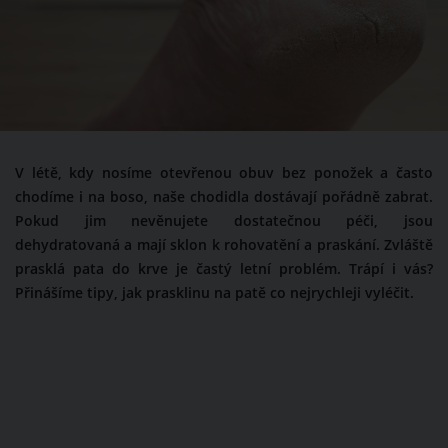
V létě, kdy nosíme otevřenou obuv bez ponožek a často
chodíme i na boso, naše chodidla dostávají pořádně zabrat.
Pokud jim nevěnujete dostatečnou péči, jsou
dehydratovaná a mají sklon k rohovatění a praskání. Zvláště
prasklá pata do krve je častý letní problém. Trápí i vás?
Přinášíme tipy, jak prasklinu na patě co nejrychleji vyléčit.