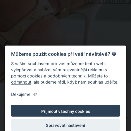
ZDROJ: SHUTTERSTOCK
Můžeme použít cookies při vaší návštěvě? 🍪
S vaším souhlasem pro vás můžeme tento web
vylepšovat a nabízet vám relevantnější reklamu s
pomocí cookies a podobných technik. Můžete to
odmítnout
, ale budeme rádi, když nám souhlas udělíte.
Spěte s bavlněnými ponožkami na nohou
Děkujeme! 🩷
Aby se vám prasklá pata do krve co nejrychleji zahojila a
abyste předešli vzniku dalších prasklin, choďte každý večer
Přijmout všechny cookies
spát s bavlněnými ponožkami na nohou. Dbejte na to, aby
byly vyrobeny ze stoprocentní bavlny. Proč je to důležité?
Spravovat nastavení