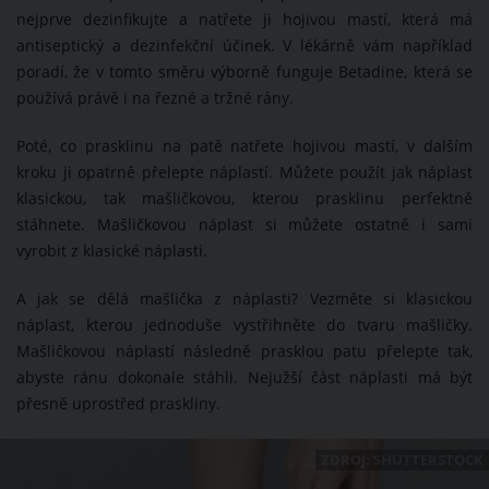
nejprve dezinfikujte a natřete ji hojivou mastí, která má
antiseptický a dezinfekční účinek. V lékárně vám například
poradí, že v tomto směru výborně funguje Betadine, která se
používá právě i na řezné a tržné rány.
Poté, co prasklinu na patě natřete hojivou mastí, v dalším
kroku ji opatrně přelepte náplastí. Můžete použít jak náplast
klasickou, tak mašličkovou, kterou prasklinu perfektně
stáhnete. Mašličkovou náplast si můžete ostatně i sami
vyrobit z klasické náplasti.
A jak se dělá mašlička z náplasti? Vezměte si klasickou
náplast, kterou jednoduše vystřihněte do tvaru mašličky.
Mašličkovou náplastí následně prasklou patu přelepte tak,
abyste ránu dokonale stáhli. Nejužší část náplasti má být
přesně uprostřed praskliny.
ZDROJ: SHUTTERSTOCK