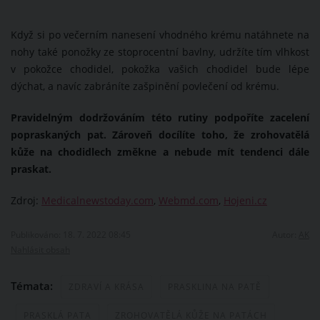
Když si po večerním nanesení vhodného krému natáhnete na
nohy také ponožky ze stoprocentní bavlny, udržíte tím vlhkost
v pokožce chodidel, pokožka vašich chodidel bude lépe
dýchat, a navíc zabráníte zašpinění povlečení od krému.
Pravidelným dodržováním této rutiny podpoříte zacelení
popraskaných pat. Zároveň docílíte toho, že zrohovatělá
kůže na chodidlech změkne a nebude mít tendenci dále
praskat.
Zdroj:
Medicalnewstoday.com
,
Webmd.com
,
Hojeni.cz
Publikováno: 18. 7. 2022 08:45
Autor:
AK
Nahlásit obsah
Témata:
ZDRAVÍ A KRÁSA
PRASKLINA NA PATĚ
PRASKLÁ PATA
ZROHOVATĚLÁ KŮŽE NA PATÁCH