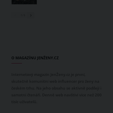
1
/ 3
O MAGAZÍNU JENŽENY.CZ
Internetový magazín JenŽeny.cz je první,
skutečně komunitní web influencer pro ženy na
českém trhu. Na jeho obsahu se aktivně podílejí i
samotní čtenáři. Denně web navštíví více než 200
tisíc uživatelů.