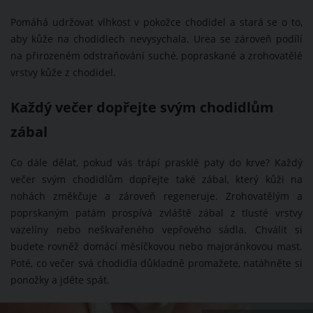
Pomáhá udržovat vlhkost v pokožce chodidel a stará se o to,
aby kůže na chodidlech nevysychala. Urea se zároveň podílí
na přirozeném odstraňování suché, popraskané a zrohovatělé
vrstvy kůže z chodidel.
Každý večer dopřejte svým chodidlům
zábal
Co dále dělat, pokud vás trápí prasklé paty do krve? Každý
večer svým chodidlům dopřejte také zábal, který kůži na
nohách změkčuje a zároveň regeneruje. Zrohovatělým a
poprskaným patám prospívá zvláště zábal z tlusté vrstvy
vazelíny nebo neškvařeného vepřového sádla. Chválit si
budete rovněž domácí měsíčkovou nebo majoránkovou mast.
Poté, co večer svá chodidla důkladně promažete, natáhněte si
ponožky a jděte spát.