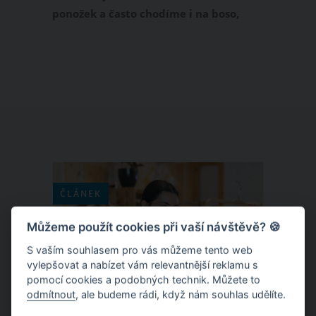
ponožek a často chodíme i na boso,
naše chodidla dostávají pořádně
zabrat. Pokud jim nevěnujete
dostatečnou péči, jsou dehydratovaná
a mají sklon k rohovatění a praskání.
Zvláště prasklá pata do krve je častý
letní problém. Trápí i vás? Přinášíme
tipy, jak prasklinu na patě co
nejrychleji vyléčit.
ČLÁNEK
Můžeme použít cookies při vaší návštěvě? 🍪
S vaším souhlasem pro vás můžeme tento web
vylepšovat a nabízet vám relevantnější reklamu s
pomocí cookies a podobných technik. Můžete to
odmítnout
, ale budeme rádi, když nám souhlas udělíte.