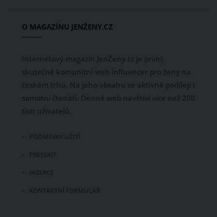
O MAGAZÍNU JENŽENY.CZ
Internetový magazín JenŽeny.cz je první,
skutečně komunitní web influencer pro ženy na
českém trhu. Na jeho obsahu se aktivně podílejí i
samotní čtenáři. Denně web navštíví více než 200
tisíc uživatelů.
PODMÍNKY UŽITÍ
PRESSKIT
INZERCE
KONTAKTNÍ FORMULÁŘ