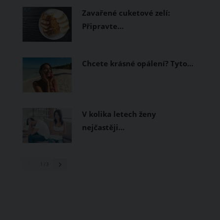
Zavařené cuketové zelí:
Připravte…
Chcete krásné opálení? Tyto…
V kolika letech ženy
nejčastěji…
1
/ 3