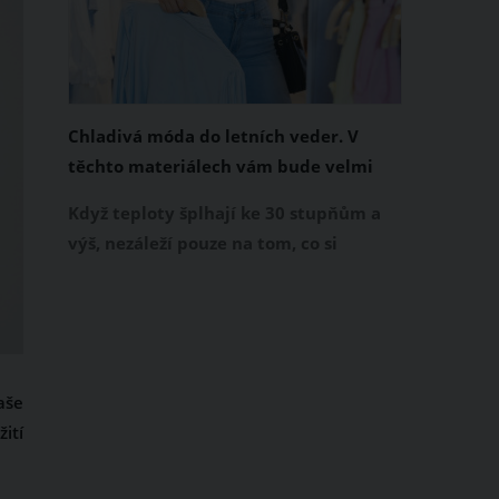
Chladivá móda do letních veder. V
těchto materiálech vám bude velmi
příjemně
Když teploty šplhají ke 30 stupňům a
výš, nezáleží pouze na tom, co si
obléknete, ale také z čeho je oblečení
ušité. Některé materiály totiž zadržují
teplo a pot, jiné naopak nechají
pokožku dýchat a pomohou vám
zvládnout i opravdu horké dny.
aše
Základem letního šatníku by proto
ití
měly být přírodní nebo funkční
prodyšné tkaniny a volnější střihy.