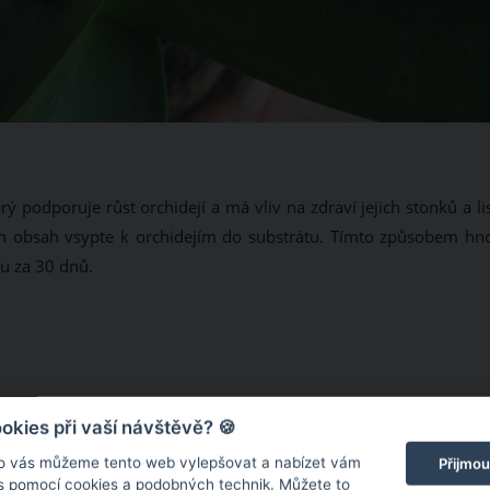
 podporuje růst orchidejí a má vliv na zdraví jejich stonků a li
ch obsah vsypte k orchidejím do substrátu. Tímto způsobem hno
ou za 30 dnů.
kies při vaší návštěvě? 🍪
o vás můžeme tento web vylepšovat a nabízet vám
Přijmou
 s pomocí cookies a podobných technik. Můžete to