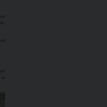
vat
ík,
atě
jen
 ze
CK