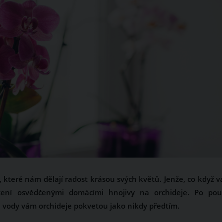
 které nám dělají radost krásou svých květů. Jenže, co když v
etení osvědčenými domácími hnojivy na orchideje. Po použ
 vody vám orchideje pokvetou jako nikdy předtím.