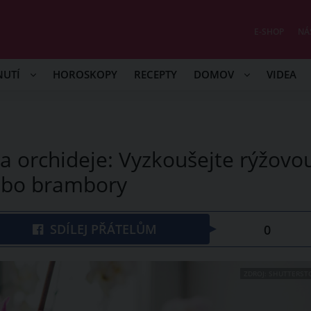
E-SHOP
NÁ
NUTÍ
HOROSKOPY
RECEPTY
DOMOV
VIDEA
a orchideje: Vyzkoušejte rýžovo
ebo brambory
SDÍLEJ PŘÁTELŮM
0
ZDROJ: SHUTTERST