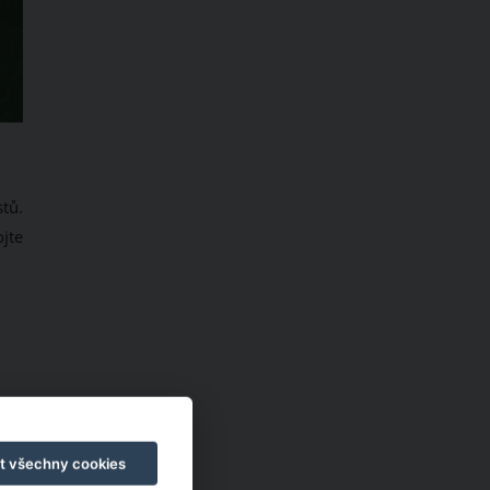
stů.
jte
t všechny cookies