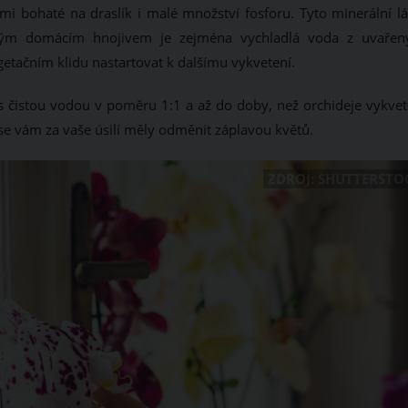
 bohaté na draslík i malé množství fosforu. Tyto minerální lá
orným domácím hnojivem je zejména vychladlá voda z uvařen
etačním klidu nastartovat k dalšímu vykvetení.
 čistou vodou v poměru 1:1 a až do doby, než orchideje vykvet
 se vám za vaše úsilí měly odměnit záplavou květů.
ZDROJ: SHUTTERSTO