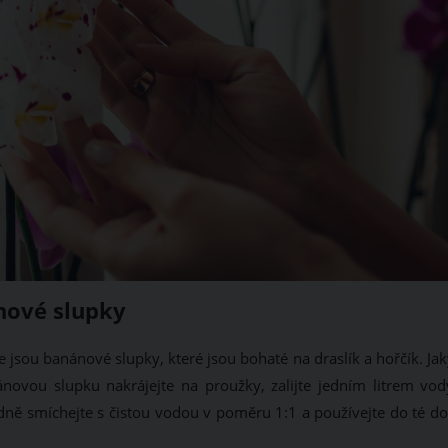
ánové slupky
sou banánové slupky, které jsou bohaté na draslík a hořčík. Ja
novou slupku nakrájejte na proužky, zalijte jedním litrem vod
edně smíchejte s čistou vodou v poměru 1:1 a používejte do té do