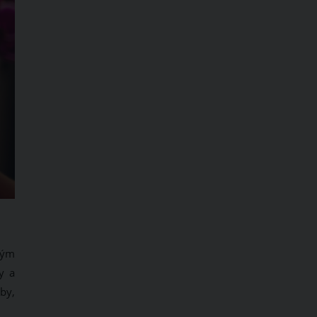
kým
y a
by,