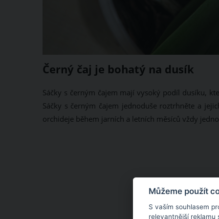
Černý čaj je bohatý na dusík
Sáčky s černým čajem mají vysoký podíl dusíku, který
Sáčky s černým čajem jednoduše roztrhněte a jeji
orchideje během jarních a letních měsíců vždy jedn
Můžeme použít coo
S vaším souhlasem pr
relevantnější reklamu