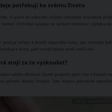
ideje potřebují ke svému životu
trátu. A právě do substrátu můžete orchidejím pravidelně přidá
a kvetení. Orchideje vyžadují ve správné kombinaci zejména dus
for posiluje kořeny a draslík napomáhá tomu, aby orchideje boh
potřebují k životu, patří rovněž železo, zinek, měď a bór.
rá stojí za to vyzkoušet?
hloubou vašeho domova? Zkuste podpořit jejich růst a kvetení ne
a přírodní domácí hnojiva. Tato hnojiva jednoduše vytvoříte
ZDROJ: SHUTTERSTO