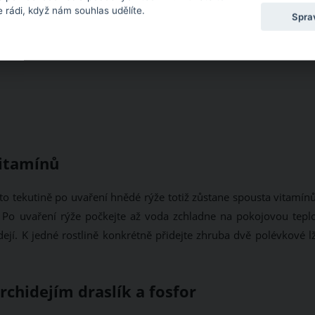
 rádi, když nám souhlas udělíte.
Spra
itamínů
to tekutině po uvaření hnědé rýže totiž zůstane spousta vitamínů
vá. Po uvaření rýže počkejte až voda zchladne na pokojovou teplo
dejí. K jedné rostlině konkrétně přidejte zhruba dvě polévkové l
hidejím draslík a fosfor