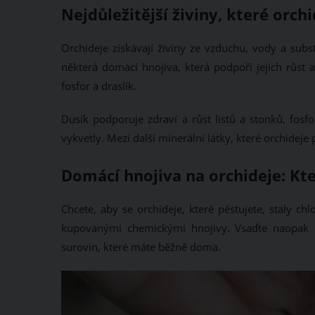
Nejdůležitější živiny, které orch
Orchideje získávají živiny ze vzduchu, vody a subs
některá domácí hnojiva, která podpoří jejich růst 
fosfor a draslík.
Dusík podporuje zdraví a růst listů a stonků, fos
vykvetly. Mezi další minerální látky, které orchideje 
Domácí hnojiva na orchideje: Kte
Chcete, aby se orchideje, které pěstujete, staly c
kupovanými chemickými hnojivy. Vsaďte naopak n
surovin, které máte běžně doma.