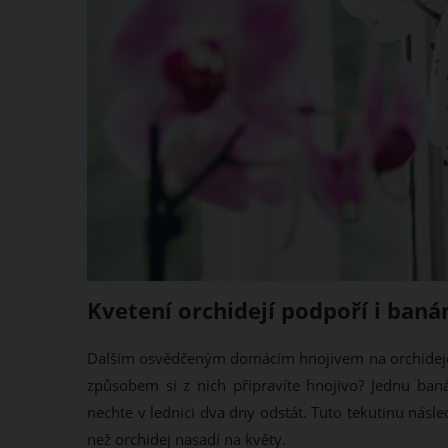
Kvetení orchidejí podpoří i ban
Dalším osvědčeným domácím hnojivem na orchideje j
způsobem si z nich připravíte hnojivo? Jednu baná
nechte v lednici dva dny odstát. Tuto tekutinu násl
než orchidej nasadí na květy.