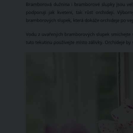
Bramborová dužnina i bramborové slupky jsou velmi
podporují jak kvetení, tak růst orchidejí. Výb
bramborových slupek, která dokáže orchideje po veg
Vodu z uvařených bramborových slupek smíchejte s
tuto tekutinu používejte místo zálivky. Orchideje by