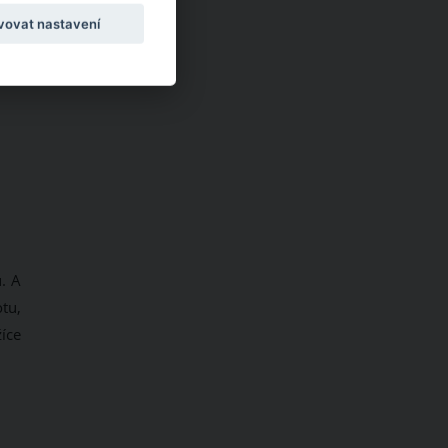
vovat nastavení
. A
tu,
žíce