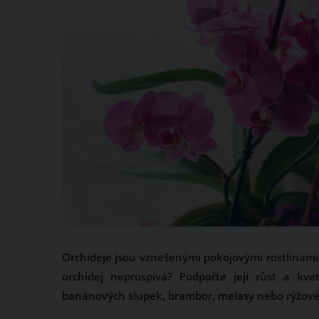
Orchideje jsou vznešenými pokojovými rostlinami,
orchidej neprospívá? Podpořte její růst a kv
banánových slupek, brambor, melasy nebo rýžové