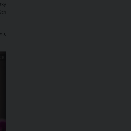
tky
ých
ou,
CK