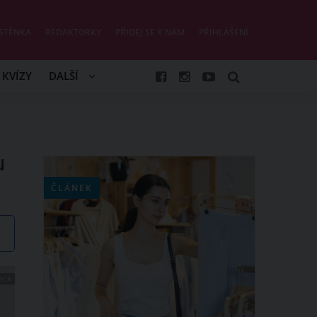
STĚNKA
REDAKTORKY
PŘIDEJ SE K NÁM
PŘIHLÁŠENÍ
KVÍZY
DALŠÍ
u
ČLÁNEK
OCK