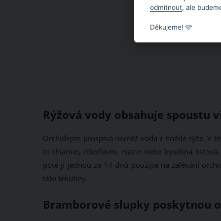
odmítnout
, ale budeme
Děkujeme! 🩷
Rýžová vody obsahuje spoustu v
Orchidejím prospívá rovněž voda z hnědé rýže. V té
to thiamin, riboflavin, niacin nebo kyselina listo
poté ji jednou za 14 dnů použijte na zalévání orchi
této tekutiny.
Bramborové slupky poskytnou orc