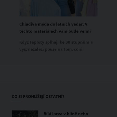
Chladivá móda do letních veder. V
těchto materiálech vám bude velmi
příjemně
Když teploty šplhají ke 30 stupňům a
výš, nezáleží pouze na tom, co si
obléknete, ale také z čeho je oblečení
ušité. Některé materiály totiž zadržují
teplo a pot, jiné naopak nechají
pokožku dýchat a pomohou vám
zvládnout i opravdu horké dny.
Základem letního šatníku by proto
CO SI PROHLÍŽEJÍ OSTATNÍ?
měly být přírodní nebo funkční
prodyšné tkaniny a volnější střihy.
Bílá larva v hlíně nebo