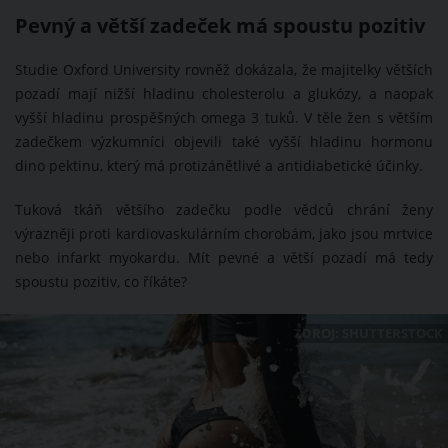
Pevný a větší zadeček má spoustu pozitiv
Studie Oxford University rovněž dokázala, že majitelky větších
pozadí mají nižší hladinu cholesterolu a glukózy, a naopak
vyšší hladinu prospěšných omega 3 tuků. V těle žen s větším
zadečkem výzkumníci objevili také vyšší hladinu hormonu
dino pektinu, který má protizánětlivé a antidiabetické účinky.
Tuková tkáň většího zadečku podle vědců chrání ženy
výrazněji proti kardiovaskulárním chorobám, jako jsou mrtvice
nebo infarkt myokardu. Mít pevné a větší pozadí má tedy
spoustu pozitiv, co říkáte?
ZDROJ: SHUTTERSTOCK