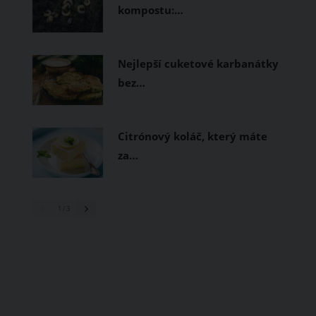
kompostu:…
Nejlepší cuketové karbanátky
bez…
Citrónový koláč, který máte
za…
1
/ 3