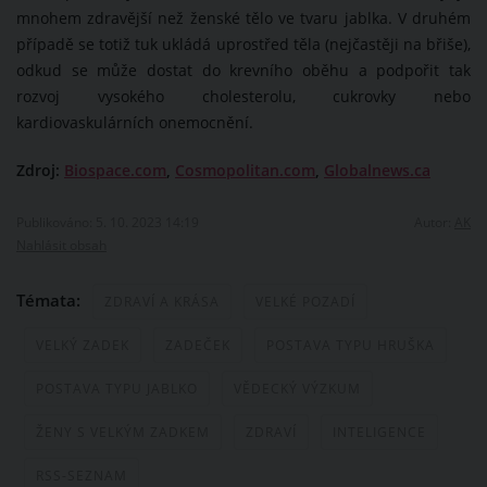
mnohem zdravější než ženské tělo ve tvaru jablka. V druhém
případě se totiž tuk ukládá uprostřed těla (nejčastěji na břiše),
odkud se může dostat do krevního oběhu a podpořit tak
rozvoj vysokého cholesterolu, cukrovky nebo
kardiovaskulárních onemocnění.
Zdroj:
Biospace.com
,
Cosmopolitan.com
,
Globalnews.ca
Publikováno: 5. 10. 2023 14:19
Autor:
AK
Nahlásit obsah
Témata:
ZDRAVÍ A KRÁSA
VELKÉ POZADÍ
VELKÝ ZADEK
ZADEČEK
POSTAVA TYPU HRUŠKA
POSTAVA TYPU JABLKO
VĚDECKÝ VÝZKUM
ŽENY S VELKÝM ZADKEM
ZDRAVÍ
INTELIGENCE
RSS-SEZNAM