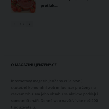
protlak.…
1
/ 3
O MAGAZÍNU JENŽENY.CZ
Internetový magazín JenŽeny.cz je první,
skutečně komunitní web influencer pro ženy na
českém trhu. Na jeho obsahu se aktivně podílejí i
samotní čtenáři. Denně web navštíví více než 200
tisíc uživatelů.