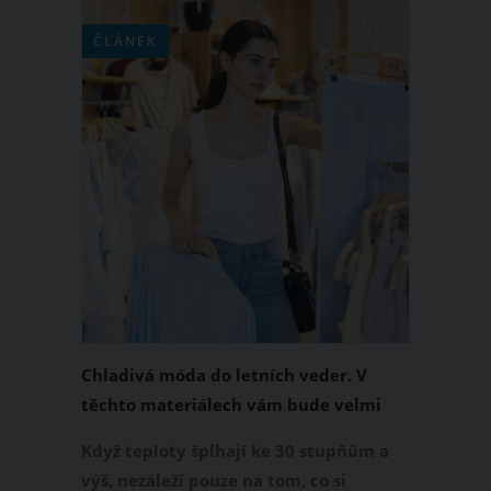
ČLÁNEK
Chladivá móda do letních veder. V
těchto materiálech vám bude velmi
příjemně
Když teploty šplhají ke 30 stupňům a
výš, nezáleží pouze na tom, co si