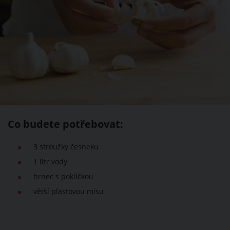
Co budete potřebovat:
3 stroužky česneku
1 litr vody
hrnec s pokličkou
větší plastovou mísu