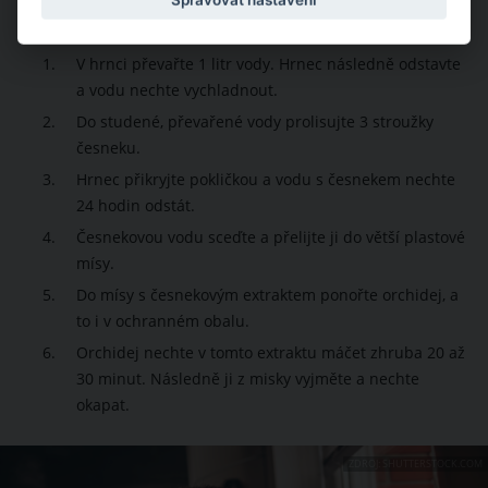
Postup:
V hrnci převařte 1 litr vody. Hrnec následně odstavte
a vodu nechte vychladnout.
Do studené, převařené vody prolisujte 3 stroužky
česneku.
Hrnec přikryjte pokličkou a vodu s česnekem nechte
24 hodin odstát.
Česnekovou vodu sceďte a přelijte ji do větší plastové
mísy.
Do mísy s česnekovým extraktem ponořte orchidej, a
to i v ochranném obalu.
Orchidej nechte v tomto extraktu máčet zhruba 20 až
30 minut. Následně ji z misky vyjměte a nechte
okapat.
ZDROJ: SHUTTERSTOCK.COM