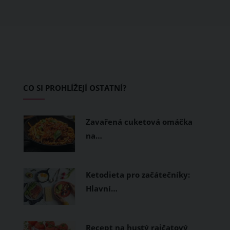
obléknete, ale také z čeho je oblečení
ušité. Některé materiály totiž zadržují
teplo a pot, jiné naopak nechají
pokožku dýchat a pomohou vám
zvládnout i opravdu horké dny.
Základem letního šatníku by proto
CO SI PROHLÍŽEJÍ OSTATNÍ?
měly být přírodní nebo funkční
prodyšné tkaniny a volnější střihy.
Zavařená cuketová omáčka
na…
Ketodieta pro začátečníky:
Hlavní…
Recept na hustý rajčatový