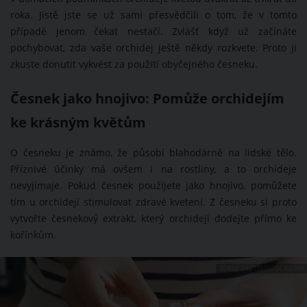
roka. Jistě jste se už sami přesvědčili o tom, že v tomto
případě jenom čekat nestačí. Zvlášť když už začínáte
pochybovat, zda vaše orchidej ještě někdy rozkvete. Proto ji
zkuste donutit vykvést za použití obyčejného česneku.
Česnek jako hnojivo: Pomůže orchidejím
ke krásným květům
O česneku je známo, že působí blahodárně na lidské tělo.
Příznivé účinky má ovšem i na rostliny, a to orchideje
nevyjímaje. Pokud česnek použijete jako hnojivo, pomůžete
tím u orchidejí stimulovat zdravé kvetení. Z česneku si proto
vytvořte česnekový extrakt, který orchideji dodejte přímo ke
kořínkům.
ZDROJ: SHUTTERSTOCK.COM