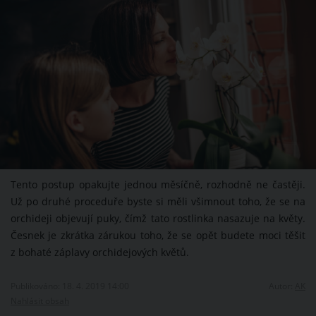
Tento postup opakujte jednou měsíčně, rozhodně ne častěji.
Už po druhé proceduře byste si měli všimnout toho, že se na
orchideji objevují puky, čímž tato rostlinka nasazuje na květy.
Česnek je zkrátka zárukou toho, že se opět budete moci těšit
z bohaté záplavy orchidejových květů.
Publikováno: 18. 4. 2019 14:00
Autor:
AK
Nahlásit obsah