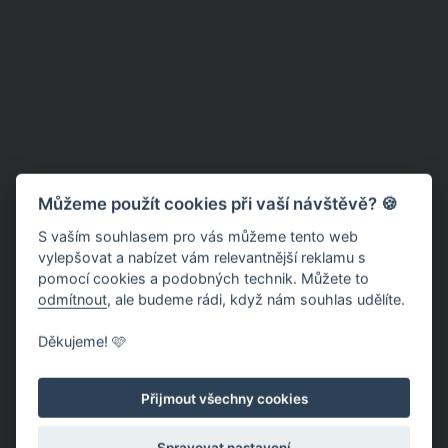
Můžeme použít cookies při vaší návštěvě? 🍪
S vaším souhlasem pro vás můžeme tento web
vylepšovat a nabízet vám relevantnější reklamu s
pomocí cookies a podobných technik. Můžete to
odmítnout
, ale budeme rádi, když nám souhlas udělíte.
Děkujeme! 🩷
Přijmout všechny cookies
Spravovat nastavení