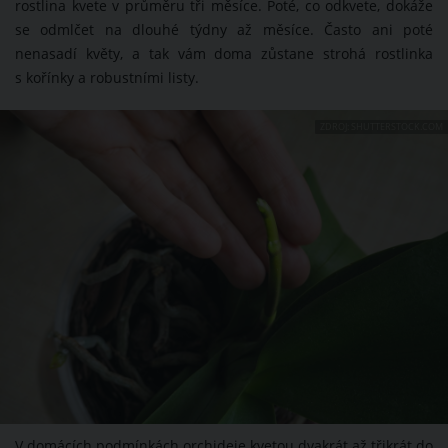
rostlina kvete v průměru tři měsíce. Poté, co odkvete, dokáže
se odmlčet na dlouhé týdny až měsíce. Často ani poté
nenasadí květy, a tak vám doma zůstane strohá rostlinka
s kořínky a robustními listy.
ZDROJ: SHUTTERSTOCK.COM
V domácích podmínkách orchideje kvetou dvakrát až třikrát do