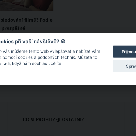
 sledování filmů? Podle
o prospěšné
osto famózním
kies při vaší návštěvě? 🍪
výkonům a skvělému
o vás můžeme tento web vylepšovat a nabízet vám
Přijmou
é správné atmosféry
 s pomocí cookies a podobných technik. Můžete to
 rádi, když nám souhlas udělíte.
 mnoho filmů rozplakat
Spra
ítě. Pro někoho je to
a slabosti, jenže podle
 zcela v pořádku, ba
ospěšné. Jak to?
CO SI PROHLÍŽEJÍ OSTATNÍ?