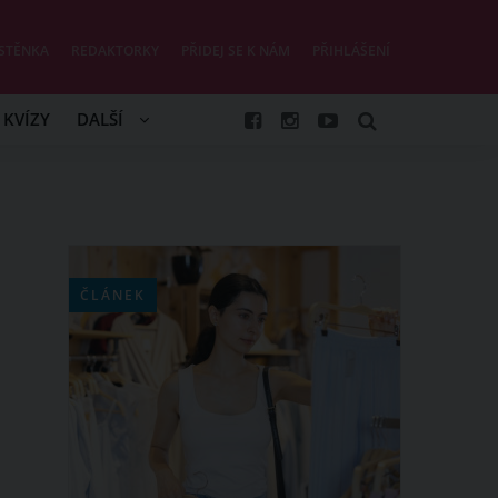
STĚNKA
REDAKTORKY
PŘIDEJ SE K NÁM
PŘIHLÁŠENÍ
KVÍZY
DALŠÍ
ČLÁNEK