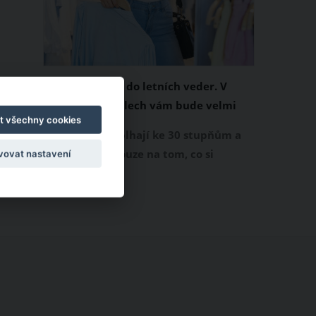
Chladivá móda do letních veder. V
těchto materiálech vám bude velmi
t všechny cookies
příjemně
Když teploty šplhají ke 30 stupňům a
výš, nezáleží pouze na tom, co si
vovat nastavení
obléknete, ale také z čeho je oblečení
ušité. Některé materiály totiž zadržují
teplo a pot, jiné naopak nechají
pokožku dýchat a pomohou vám
zvládnout i opravdu horké dny.
Základem letního šatníku by proto
měly být přírodní nebo funkční
prodyšné tkaniny a volnější střihy.