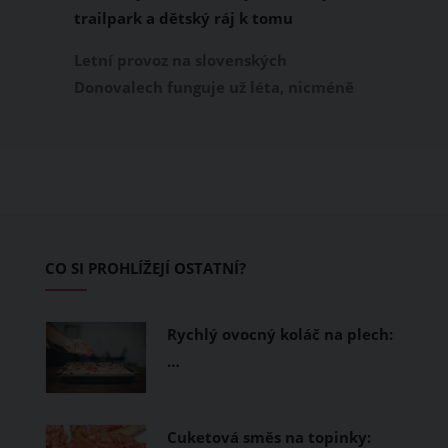
trailpark a dětský ráj k tomu
Letní provoz na slovenských
Donovalech funguje už léta, nicméně
dosud cílil především na pěší a rodiny s
dětmi. Letos nově se Donovaly zapisují
také na dovolenkové seznamy bikerů,
protože tu vznikl zbrusu nový trailpark,
který svými flowtraily zaujme i
začínající jezdce.
CO SI PROHLÍŽEJÍ OSTATNÍ?
Rychlý ovocný koláč na plech:
…
Cuketová směs na topinky: