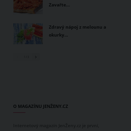
Zavařte…
Zdravý nápoj z melounu a
okurky…
1
/ 3
O MAGAZÍNU JENŽENY.CZ
Internetový magazín JenŽeny.cz je první,