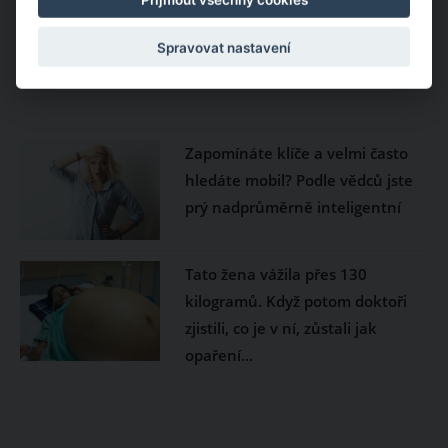
Spravovat nastavení
Zapomínáte klíče a velmi často
hledáte mobil? Podle vědců jste
prý nadprůměrně inteligentní
Tato žena vážila přes 130
kilogramů. Když potom doktoři
zjistili, co je v ní, zůstali jak
opaření...