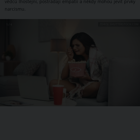
vědců lhostejní, postrádají empatii a někdy mohou jevit prvky
narcismu.
ZDROJ: SHUTTERSTOCK.COM
1 / 4