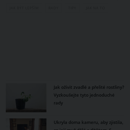
JAK BÝT LEPŠÍM
RADY
TIPY
JAK NA TO
Jak oživit zvadlé a přelité rostliny?
Vyzkoušejte tyto jednoduché
rady
Ukryla doma kameru, aby zjistila,