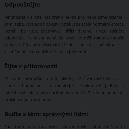
Odpouštějte
Mnohokrát v životě nás zranil někdo jiný nebo jsme zklamali
sami sebe. Následná bolest i vztek jsou zcela normální emoce,
neměli by však přetrvávat příliš dlouho. Proto začněte
odpouštět. To neznamená, že byste se měli minulost snažit
vymazat. Přestaňte však cítit křivdu a bolest, z oné situace si
vezměte něco do dalšího života a jděte dál.
Žijte v přítomnosti
Přestaňte přemýšlet o tom, jaký by váš život mohl být, co se
stane v budoucnu, a nezaobírejte se minulostí. Jediné, co
můžete ovlivnit, je přeci přítomný okamžik. Tak si ho nenechte
proklouznout mezi prsty.
Buďte s těmi správnými lidmi
Soustřeďte se na to, abyste svůj čas trávili s lidmi, kteří za to