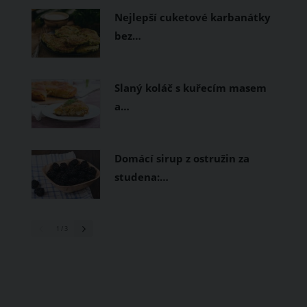
Nejlepší cuketové karbanátky
bez…
Slaný koláč s kuřecím masem
a…
Domácí sirup z ostružin za
studena:…
1
/ 3