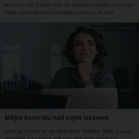
skutečně stojí. S lidmi, kteří vás dokážou podpořit, motivovat i
utěšit, a před kterými si nebudete muset na nic hrát.
ZDROJ: SHUTTERSTOCK
Mějte kontrolu nad svým stresem
Cítíte, že je toho na vás nějak moc? Zvolněte. Dejte si pauzu,
odpočiňte si a naberte zpět svou ztracenou rovnováhu.