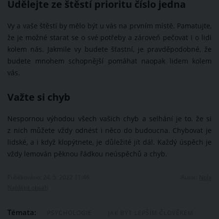
Udělejte ze štěstí prioritu číslo jedna
Vy a vaše štěstí by mělo být u vás na prvním místě. Pamatujte,
že je možné starat se o své potřeby a zároveň pečovat i o lidi
kolem nás. Jakmile vy budete šťastní, je pravděpodobné, že
budete mnohem schopnější pomáhat naopak lidem kolem
vás.
Važte si chyb
Nespornou výhodou všech vašich chyb a selhání je to, že si
z nich můžete vždy odnést i něco do budoucna. Chybovat je
lidské, a i když klopýtnete, je důležité jít dál. Každý úspěch je
vždy lemován pěknou řádkou neúspěchů a chyb.
Publikováno: 24. 5. 2022 11:46
Autor:
NoJa
Nahlásit obsah
Témata:
PSYCHOLOGIE
JAK BÝT LEPŠÍM ČLOVĚKEM