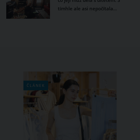
co její muž dělá s dítětem. S
tímhle ale asi nepočítala...
ČLÁNEK