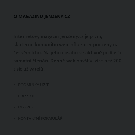
O MAGAZÍNU JENŽENY.CZ
Internetový magazín JenŽeny.cz je první,
skutečně komunitní web influencer pro ženy na
českém trhu. Na jeho obsahu se aktivně podílejí i
samotní čtenáři. Denně web navštíví více než 200
tisíc uživatelů.
PODMÍNKY UŽITÍ
PRESSKIT
INZERCE
KONTAKTNÍ FORMULÁŘ