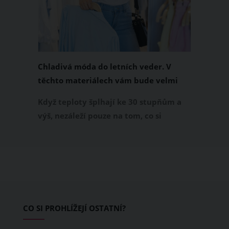
Chladivá móda do letních veder. V
těchto materiálech vám bude velmi
příjemně
Když teploty šplhají ke 30 stupňům a
výš, nezáleží pouze na tom, co si
obléknete, ale také z čeho je oblečení
ušité. Některé materiály totiž zadržují
teplo a pot, jiné naopak nechají
pokožku dýchat a pomohou vám
zvládnout i opravdu horké dny.
Základem letního šatníku by proto
CO SI PROHLÍŽEJÍ OSTATNÍ?
měly být přírodní nebo funkční
prodyšné tkaniny a volnější střihy.